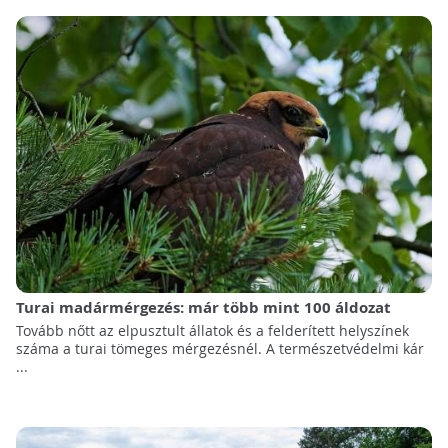
Turai madármérgezés: már több mint 100 áldozat
Tovább nőtt az elpusztult állatok és a felderített helyszínek
száma a turai tömeges mérgezésnél. A természetvédelmi kár
...