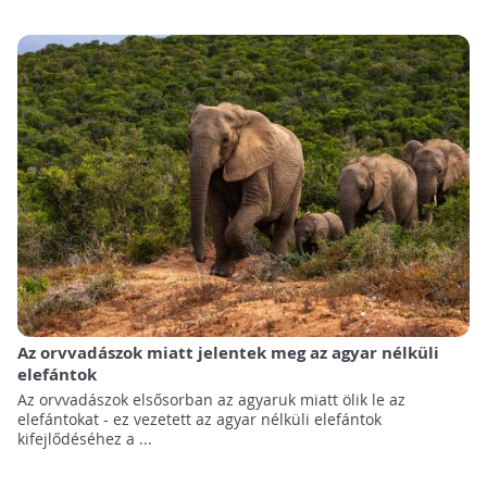
Az orvvadászok miatt jelentek meg az agyar nélküli
elefántok
Az orvvadászok elsősorban az agyaruk miatt ölik le az
elefántokat - ez vezetett az agyar nélküli elefántok
kifejlődéséhez a ...