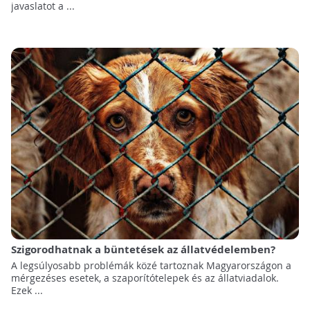
javaslatot a ...
Szigorodhatnak a büntetések az állatvédelemben?
A legsúlyosabb problémák közé tartoznak Magyarországon a
mérgezéses esetek, a szaporítótelepek és az állatviadalok.
Ezek ...