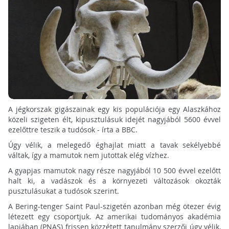
A jégkorszak gigászainak egy kis populációja egy Alaszkához
közeli szigeten élt, kipusztulásuk idejét nagyjából 5600 évvel
ezelőttre teszik a tudósok - írta a BBC.
Úgy vélik, a melegedő éghajlat miatt a tavak sekélyebbé
váltak, így a mamutok nem jutottak elég vízhez.
A gyapjas mamutok nagy része nagyjából 10 500 évvel ezelőtt
halt ki, a vadászok és a környezeti változások okozták
pusztulásukat a tudósok szerint.
A Bering-tenger Saint Paul-szigetén azonban még ötezer évig
létezett egy csoportjuk. Az amerikai tudományos akadémia
lapjában (PNAS) frissen közzétett tanulmány szerzői úgy vélik,