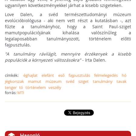
ugyanilyen következményekkel járhat a kisebb szigeteken.
Love Dalen, a svéd természettudományi múzeum
evolúcióbiológusa - aki nem vett részt a kutatásban -, azt
fűzte a tanulmányhoz, hogy a Saint Paul-sziget
mamutpopulációjának kihalása valószínűleg a
legalaposabban tanulmányozott, történelem előtti
fajpusztulás.
"A tanulmány rávilágít, mennyire érzékenyek a kisebb
populációk a környezeti változásokra"
- írta Dalen.
címkék:
éghajlat
elefánt
eső
fajpusztulás
felmelegedés
hó
jégkorszak
mamut
múzeum
svéd
sziget
tanulmány
tavak
tenger
tó
történelem
veszély
forrás:
MTI
Hasonló