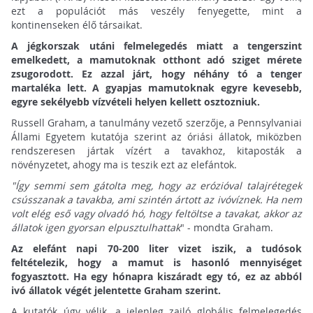
ezt a populációt más veszély fenyegette, mint a
kontinenseken élő társaikat.
A jégkorszak utáni felmelegedés miatt a tengerszint
emelkedett, a mamutoknak otthont adó sziget mérete
zsugorodott. Ez azzal járt, hogy néhány tó a tenger
martaléka lett. A gyapjas mamutoknak egyre kevesebb,
egyre sekélyebb vízvételi helyen kellett osztozniuk.
Russell Graham, a tanulmány vezető szerzője, a Pennsylvaniai
Állami Egyetem kutatója szerint az óriási állatok, miközben
rendszeresen jártak vízért a tavakhoz, kitaposták a
növényzetet, ahogy ma is teszik ezt az elefántok.
"Így semmi sem gátolta meg, hogy az erózióval talajrétegek
csússzanak a tavakba, ami szintén ártott az ivóvíznek. Ha nem
volt elég eső vagy olvadó hó, hogy feltöltse a tavakat, akkor az
állatok igen gyorsan elpusztulhattak
" - mondta Graham.
Az elefánt napi 70-200 liter vizet iszik, a tudósok
feltételezik, hogy a mamut is hasonló mennyiséget
fogyasztott. Ha egy hónapra kiszáradt egy tó, ez az abból
ivó állatok végét jelentette Graham szerint.
A kutatók úgy vélik, a jelenleg zajló globális felmelegedés