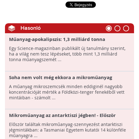
Hasonló
Műanyag-apokalipszis: 1,3 milliárd tonna
műanyagszemét halmozódhat fel a világon 2040-ig
Egy Science-magazinban publikált új tanulmány szerint,
ha a világ nem tesz lépéseket, több mint 1,3 milliárd
tonna műanyagszemét ...
Soha nem volt még ekkora a mikroműanyag
koncentrációja a tengerfenéken
A műanyag mikroszemcsék minden eddiginél nagyobb
koncentrációját mérték a Földközi-tenger fenekéből vett
mintáiban - számolt ...
Mikroműanyag az antarktiszi jégben! - Először
találtak szennyeződést a kutatók a sarkvidéken
Először találtak mikroműanyag-szennyezést antarktiszi
jégmintákban: a Tasmaniai Egyetem kutatói 14 különféle
műanyagra ...