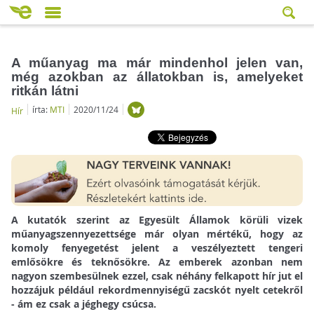
A műanyag ma már mindenhol jelen van,
még azokban az állatokban is, amelyeket
ritkán látni
írta:
MTI
2020/11/24
Hír
A kutatók szerint az Egyesült Államok körüli vizek
műanyagszennyezettsége már olyan mértékű, hogy az
komoly fenyegetést jelent a veszélyeztett tengeri
emlősökre és teknősökre. Az emberek azonban nem
nagyon szembesülnek ezzel, csak néhány felkapott hír jut el
hozzájuk például rekordmennyiségű zacskót nyelt cetekről
- ám ez csak a jéghegy csúcsa.