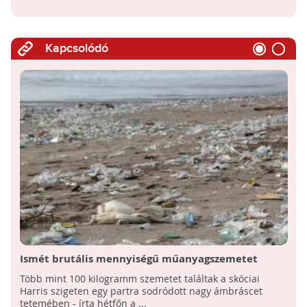
Kapcsolódó
Ismét brutális mennyiségű műanyagszemetet
találtak egy cet gyomrában
Több mint 100 kilogramm szemetet találtak a skóciai
Harris szigeten egy partra sodródott nagy ámbráscet
tetemében - írta hétfőn a ...