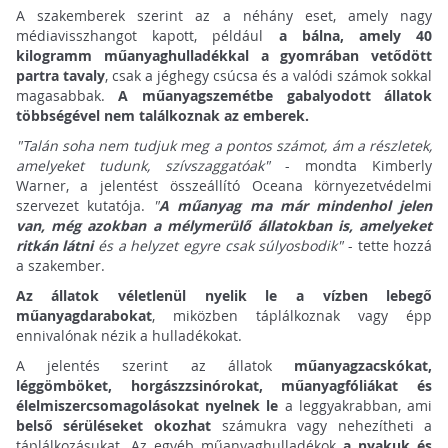
A szakemberek szerint az a néhány eset, amely nagy
médiavisszhangot kapott, például
a bálna, amely 40
kilogramm műanyaghulladékkal a gyomrában vetődött
partra tavaly
, csak a jéghegy csúcsa és a valódi számok sokkal
magasabbak.
A műanyagszemétbe gabalyodott állatok
többségével nem találkoznak az emberek.
"Talán soha nem tudjuk meg a pontos számot, ám a részletek,
amelyeket tudunk, szívszaggatóak"
- mondta Kimberly
Warner, a jelentést összeállító Oceana környezetvédelmi
szervezet kutatója.
"
A műanyag ma már mindenhol jelen
van, még azokban a mélymerülő állatokban is, amelyeket
ritkán látni
és a helyzet egyre csak súlyosbodik"
- tette hozzá
a szakember.
Az állatok véletlenül nyelik le a vízben lebegő
műanyagdarabokat
, miközben táplálkoznak vagy épp
ennivalónak nézik a hulladékokat.
A jelentés szerint az állatok
műanyagzacskókat,
léggömböket, horgászzsinórokat, műanyagfóliákat és
élelmiszercsomagolásokat nyelnek le
a leggyakrabban, ami
belső sérüléseket okozhat
számukra vagy nehezítheti a
táplálkozásukat. Az egyéb műanyaghulladékok
a nyakuk és