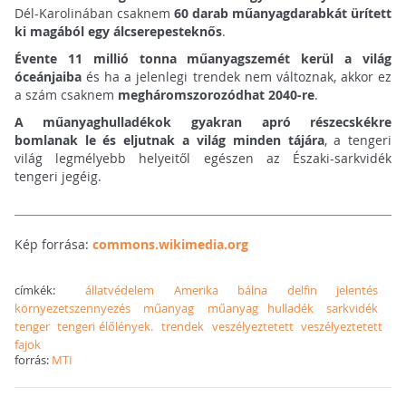
Dél-Karolinában csaknem
60 darab műanyagdarabkát ürített
ki magából egy álcserepesteknős
.
Évente 11 millió tonna műanyagszemét kerül a világ
óceánjaiba
és ha a jelenlegi trendek nem változnak, akkor ez
a szám csaknem
megháromszorozódhat 2040-re
.
A műanyaghulladékok gyakran apró részecskékre
bomlanak le és eljutnak a világ minden tájára
, a tengeri
világ legmélyebb helyeitől egészen az Északi-sarkvidék
tengeri jegéig.
Kép forrása:
commons.wikimedia.org
címkék:
állatvédelem
Amerika
bálna
delfin
jelentés
környezetszennyezés
műanyag
műanyag hulladék
sarkvidék
tenger
tengeri élőlények.
trendek
veszélyeztetett
veszélyeztetett
fajok
forrás:
MTI