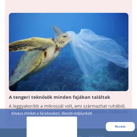
A tengeri teknősök minden fajában találtak
mikroműanyagot
A leggyakoribb a mikroszál volt, ami származhat ruhából,
gumiabroncsból, cigarettafilterből vagy hajózási, halászati
Kövess minket a facebookon, likeold oldalunkat!
...
Bezárás