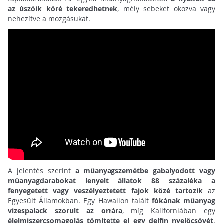
az úszóik köré tekeredhetnek
, mély sebeket okozva vagy
nehezítve a mozgásukat.
A jelentés szerint
a műanyagszemétbe gabalyodott vagy
műanyagdarabokat lenyelt állatok 88 százaléka a
fenyegetett vagy veszélyeztetett fajok közé tartozik
az
Egyesült Államokban. Egy Hawaiion talált
fókának műanyag
vizespalack szorult az orrára
, míg Kaliforniában egy
élelmiszercsomagolás tömítette el egy delfin nyelőcsövét
.