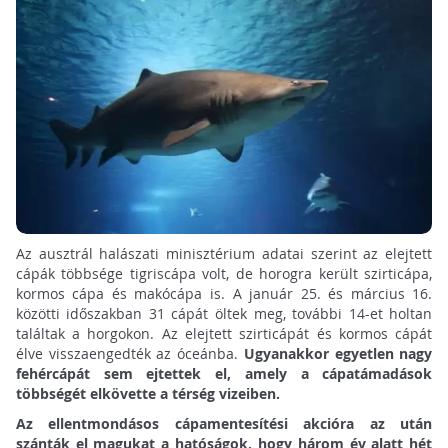
Az ausztrál halászati minisztérium adatai szerint az elejtett
cápák többsége tigriscápa volt, de horogra került szirticápa,
kormos cápa és makócápa is. A január 25. és március 16.
közötti időszakban 31 cápát öltek meg, további 14-et holtan
találtak a horgokon. Az elejtett szirticápát és kormos cápát
élve visszaengedték az óceánba.
Ugyanakkor egyetlen nagy
fehércápát sem ejtettek el, amely a cápatámadások
többségét elkövette a térség vizeiben.
Az ellentmondásos cápamentesítési akcióra az után
szánták el magukat a hatóságok, hogy három év alatt hét