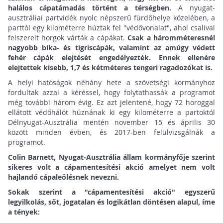
halálos cápatámadás történt a térségben.
A nyugat-
ausztráliai partvidék nyolc népszerű fürdőhelye közelében, a
parttól egy kilométerre húztak fel "védővonalat", ahol csalival
felszerelt horgok várták a cápákat.
Csak a háromméteresnél
nagyobb bika- és tigriscápák, valamint az amúgy védett
fehér cápák elejtését engedélyezték. Ennek ellenére
elejtettek kisebb, 1,7 és kétméteres tengeri ragadozókat is.
A helyi hatóságok néhány hete a szövetségi kormányhoz
fordultak azzal a kéréssel, hogy folytathassák a programot
még további három évig. Ez azt jelentené, hogy 72 horoggal
ellátott védőhálót húznának ki egy kilométerre a partoktól
Délnyugat-Ausztrália mentén november 15 és április 30
között minden évben, és 2017-ben felülvizsgálnák a
programot.
Colin Barnett, Nyugat-Ausztrália állam kormányfője szerint
sikeres volt a cápamentesítési akció amelyet nem volt
hajlandó cápaleölésnek nevezni.
Sokak szerint a "cápamentesítési akció" egyszerű
legyilkolás, sőt, jogatalan és logikátlan döntésen alapul, íme
a tények: