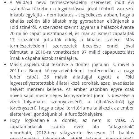
A WildAid nevű természetvédelmi szervezet múlt évi
számítása tükrében a legyilkolásnál jóval többről van szó.
Inkább egyfajta - nem tudatos - segédkezés abban, hogy a
kihalás szélén álló állatok még gyorsabban eltűnjenek a
Föld színéről. A szervezet szerint ugyanis a halászok évente
70 millió cápát pusztítanak el, és már az ismert cápafajták
17 százalékát juttatták eddig a kihalás szélére. Más
természetvédelmi szervezetek becslése ennél jóval
túlmutat, a 2010-ra vonatkozóan 97 millió cápapusztulást
írnak a cápahalászok számlájára.
Másik aspektusból tekintve a döntés jogtalan is, mivel a
2011-es Bonni környezetvédelemi konferencián a nagy
fehér cápát 36 másik állatfajjal együtt a Föld
legveszélyeztetettebb állatai közé sorolták, azaz levadászás
helyett menteni kellene. Az ember azonban egyre csak
növeli saját mesterséges környezetetét (nem is beszélve a
vizek folyamatos szennyezéséről, a túlhalászatról) így
törvényszerű, hogy a cápa territóriuma találkozik az ember
életterével, gondoljunk pl. a fürdőzőhelyekre.
Hogy logikátlan-e a döntés, az nem is vitás. A
cápatámadások száma évek óta "átlagosnak"
mondható, 2012-ben világszerte összesen 11 halálos
cápatámadást jelentettek, ebből hármat Ausztráliából.