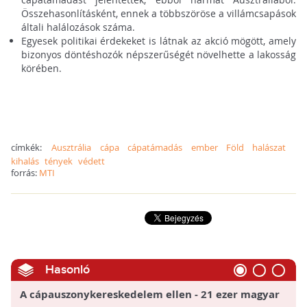
Összehasonlításként, ennek a többszöröse a villámcsapások
általi halálozások száma.
Egyesek politikai érdekeket is látnak az akció mögött, amely
bizonyos döntéshozók népszerűségét növelhette a lakosság
körében.
címkék:
Ausztrália
cápa
cápatámadás
ember
Föld
halászat
kihalás
tények
védett
forrás:
MTI
Hasonló
A cápauszonykereskedelem ellen - 21 ezer magyar