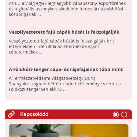
aláírás gyűlt össze
Az EU a világ egyik legnagyobb cápauszony-exportőrének
és a globális uszonykereskedelem fontos árutovábbítási
központjának ...
Veszélyeztetett fajú cápák húsát is felszolgálják
brit éttermekben
Veszélyeztetett fajú cápák húsát is felszolgálják brit
éttermekben - derült ki az éttermekbe szánt
cápatermékek ...
A Földközi-tenger cápa- és rájafajainak több mint
felét a kihalás veszélye fenyegeti! - Fő ok a
A Természetvédelmi Világszövetség (IUCN)
túlhalászat
Spanyolországban hétfőn kiadott közleménye szerint a
Földközi-tengerben élő 72 ...
Kapcsolódó