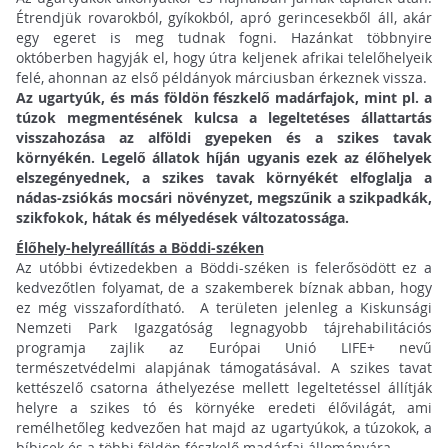
Étrendjük rovarokból, gyíkokból, apró gerincesekből áll, akár
egy egeret is meg tudnak fogni. Hazánkat többnyire
októberben hagyják el, hogy útra keljenek afrikai telelőhelyeik
felé, ahonnan az első példányok márciusban érkeznek vissza.
Az ugartyúk, és más földön fészkelő madárfajok, mint pl. a
túzok megmentésének kulcsa a legeltetéses állattartás
visszahozása az alföldi gyepeken és a szikes tavak
környékén. Legelő állatok híján ugyanis ezek az élőhelyek
elszegényednek, a szikes tavak környékét elfoglalja a
nádas-zsiókás mocsári növényzet, megszűnik a szikpadkák,
szikfokok, hátak és mélyedések változatossága.
Élőhely-helyreállítás a Böddi-széken
Az utóbbi évtizedekben a Böddi-széken is felerősödött ez a
kedvezőtlen folyamat, de a szakemberek bíznak abban, hogy
ez még visszafordítható. A területen jelenleg a Kiskunsági
Nemzeti Park Igazgatóság legnagyobb tájrehabilitációs
programja zajlik az Európai Unió LIFE+ nevű
természetvédelmi alapjának támogatásával. A szikes tavat
kettészelő csatorna áthelyezése mellett legeltetéssel állítják
helyre a szikes tó és környéke eredeti élővilágát, ami
remélhetőleg kedvezően hat majd az ugartyúkok, a túzokok, a
bíbicek és a többi földön fészkelő madárfaj állományára.