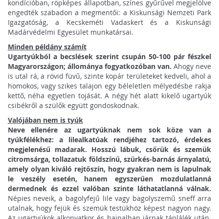
kondícióban, röpképes állapotban, színes gyűrűvel megjelölve
engedték szabadon a megmentői: a Kiskunsági Nemzeti Park
Igazgatóság, a Kecskeméti Vadaskert és a Kiskunsági
Madárvédelmi Egyesület munkatársai.
Minden példány számít
Ugartyúkból a becslések szerint csupán 50-100 pár fészkel
Magyarországon; állománya fogyatkozóban van.
Ahogy neve
is utal rá, a rövid füvű, szinte kopár területeket kedveli, ahol a
homokos, vagy szikes talajon egy béleletlen mélyedésbe rakja
kettő, néha egyetlen tojását. A négy hét alatt kikelő ugartyúk
csibékről a szülők együtt gondoskodnak.
Valójában nem is tyúk
Neve ellenére az ugartyúknak nem sok köze van a
tyúkfélékhez: a lilealkatúak rendjéhez tartozó, érdekes
megjelenésű madarak. Hosszú lábuk, csőrük és szemük
citromsárga, tollazatuk földszínű, szürkés-barnás árnyalatú,
amely olyan kiváló rejtőszín, hogy gyakran nem is lapulnak
le veszély esetén, hanem egyszerűen mozdulatlanná
dermednek és ezzel valóban szinte láthatatlanná válnak.
Népies neveik, a bagolyfejű lile vagy bagolyszemű sneff arra
utalnak, hogy fejük és szemük testükhöz képest nagyon nagy.
Az ugartyúkok alkonyatkor és hajnalban járnak táplálék után.