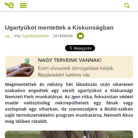
Ugartyúkot mentettek a Kiskunságban
írta:
Sajtóközlemény
2018/06/04
Hír
Megmentettek és néhány hét lábadozás után sikeresen
szabadon engedtek egy sérült ugartyúkot a Kiskunsági
Nemzeti Park munkatársai. Az igen ritka, fokozottan védett
madár valószínűleg nekirepülhetett egy fának vagy
oszlopnak egy viharban, de szerencséjére a Böddi-széken
zajló természetvédelmi program munkatársa, Németh Ákos
még időben rátalált.