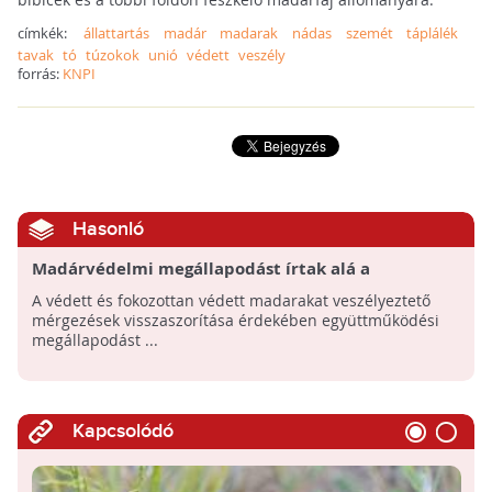
címkék:
állattartás
madár
madarak
nádas
szemét
táplálék
tavak
tó
túzokok
unió
védett
veszély
forrás:
KNPI
Hasonló
Madárvédelmi megállapodást írtak alá a
mérgezések visszaszorítására
A védett és fokozottan védett madarakat veszélyeztető
mérgezések visszaszorítása érdekében együttműködési
megállapodást ...
Kapcsolódó