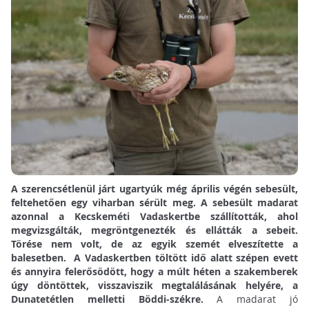
A szerencsétlenül járt ugartyúk még április végén sebesült,
feltehetően egy viharban sérült meg. A sebesült madarat
azonnal a Kecskeméti Vadaskertbe szállították, ahol
megvizsgálták, megröntgenezték és ellátták a sebeit.
Törése nem volt, de az egyik szemét elveszítette a
balesetben. A Vadaskertben töltött idő alatt szépen evett
és annyira felerősödött, hogy a múlt héten a szakemberek
úgy döntöttek, visszaviszik megtalálásának helyére, a
Dunatetétlen melletti Böddi-székre.
A madarat jó