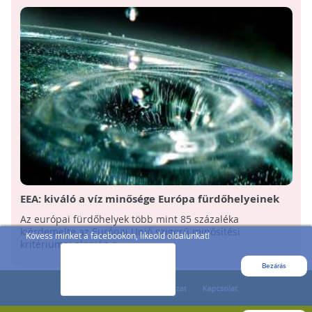
EEA: kiváló a víz minősége Európa fürdőhelyeinek
túlnyomó részén
Az európai fürdőhelyek több mint 85 százaléka
kiérdemelte az Európai Unió szigorú minősítési
Kövess minket a facebookon, likeold oldalunkat!
kritériumai alapján a ...
Bezárás