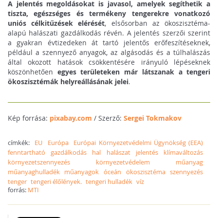
A jelentés megoldásokat is javasol, amelyek segíthetik a
tiszta, egészséges és termékeny tengerekre vonatkozó
uniós célkitűzések elérését
, elsősorban az ökoszisztéma-
alapú halászati gazdálkodás révén. A jelentés szerzői szerint
a gyakran évtizedeken át tartó jelentős erőfeszítéseknek,
például a szennyező anyagok, az algásodás és a túlhalászás
által okozott hatások csökkentésére irányuló lépéseknek
köszönhetően
egyes területeken már látszanak a tengeri
ökoszisztémák helyreállásának jelei
.
Kép forrása:
pixabay.com
/ Szerző:
Sergei Tokmakov
címkék:
EU
Európa
Európai Környezetvédelmi Ügynökség (EEA)
fenntartható
gazdálkodás
hal
halászat
jelentés
klímaváltozás
környezetszennyezés
környezetvédelem
műanyag
műanyaghulladék
műanyagok
óceán
ökoszisztéma
szennyezés
tenger
tengeri élőlények.
tengeri hulladék
víz
forrás:
MTI