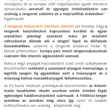
stratégiára és az európai zöld megállapodás egyéb elemeire
támaszkodva
azonnali és egységes intézkedésekre van
szükség a tengerek védelme és a helyreállítás érdekében
"
-
fogalmazott.
A tengerek helyzetéről készített jelentés
azt mutatja, hogy
a
tengerek használatával kapcsolatos korábbi és egyes
esetekben jelenlegi szokások mára jól érezhető
változásokat idéztek elő a tengeri fajok és élőhelyek
összetételében
, valamint a tengerek általános fizikai és
kémiai jellemzőiben.
Európa part menti tengerszakaszainak
csaknem fele intenzív algásodástól szenved.
Noha a vegyi anyagok használatáról szóló uniós szabályoknak
köszönhetően
csökkent a szennyező anyagok mennyisége, a
legtöbb tengeri faj egyedeiben nőtt a műanyagok és a
műanyag kémiai maradékanyagok felhalmozódása
.
Az EU közös halászati politikájának köszönhetően
az Atlanti-
óceán északkeleti részén azonban szinte minden fogás
egészséges halállományokból származik
.
A Földközi-tenger
esetében ez azonban még nincs így
, ezért itt további
erőfeszítésekre van szükség - állapították meg.