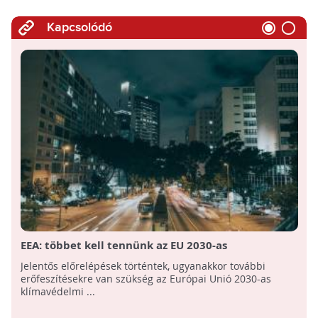
Kapcsolódó
EEA: többet kell tennünk az EU 2030-as
klímavédelmi célkitűzéseinek teljesítéséhez
Jelentős előrelépések történtek, ugyanakkor további
erőfeszítésekre van szükség az Európai Unió 2030-as
klímavédelmi ...