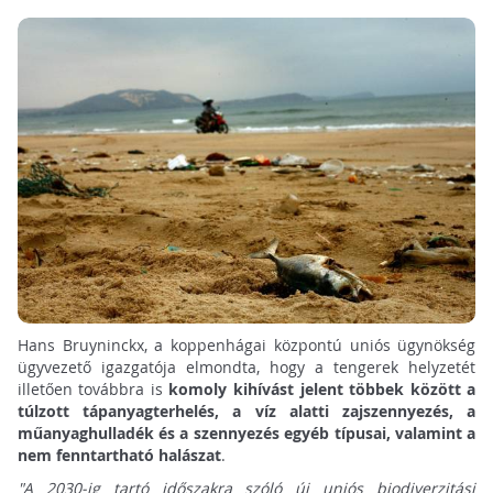
Hans Bruyninckx, a koppenhágai központú uniós ügynökség
ügyvezető igazgatója elmondta, hogy a tengerek helyzetét
illetően továbbra is
komoly kihívást jelent többek között a
túlzott tápanyagterhelés, a víz alatti zajszennyezés, a
műanyaghulladék és a szennyezés egyéb típusai, valamint a
nem fenntartható halászat
.
"A 2030-ig tartó időszakra szóló új uniós biodiverzitási