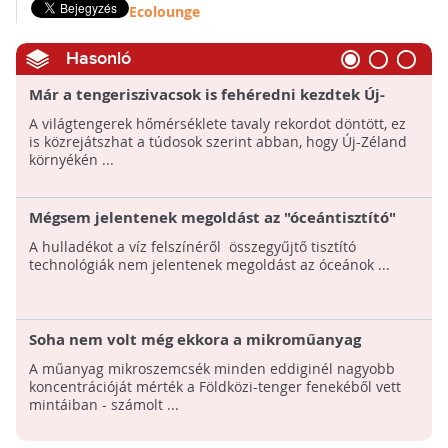
Ecolounge
Hasonló
Már a tengeriszivacsok is fehéredni kezdtek Új-
Zélandon
A világtengerek hőmérséklete tavaly rekordot döntött, ez
is közrejátszhat a túdosok szerint abban, hogy Új-Zéland
környékén ...
Mégsem jelentenek megoldást az "óceántisztító"
gépek a műanyagszennyezésre?
A hulladékot a víz felszínéről összegyűjtő tisztító
technológiák nem jelentenek megoldást az óceánok ...
Soha nem volt még ekkora a mikroműanyag
koncentrációja a tengerfenéken
A műanyag mikroszemcsék minden eddiginél nagyobb
koncentrációját mérték a Földközi-tenger fenekéből vett
mintáiban - számolt ...