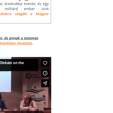
az óceánokba évente, és egy
b milliárd ember iszik
atásra reagált a Magyar
n, és ennek a tetemes
kkünkben olvashat
.