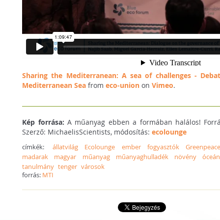
Sharing the Mediterranean: A sea of challenges - Deba
Mediterranean Sea
from
eco-union
on
Vimeo
.
Kép forrása:
A műanyag ebben a formában halálos! Forr
Szerző: MichaelisScientists, módosítás:
ecolounge
címkék:
állatvilág
Ecolounge
ember
fogyasztók
Greenpeac
madarak
magyar
műanyag
műanyaghulladék
növény
óceá
tanulmány
tenger
városok
forrás:
MTI