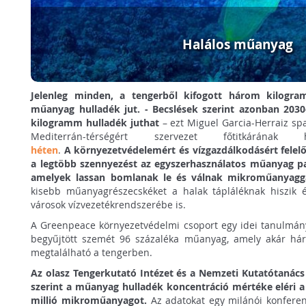
Halálos műanyag
Jelenleg minden, a tengerből kifogott három kilogr
műanyag hulladék jut. -
Becslések szerint azonban 203
kilogramm hulladék juthat
– ezt Miguel Garcia-Herraiz sp
Mediterrán-térségért szervezet főtitkárána
héten
.
A környezetvédelemért és vízgazdálkodásért fele
a legtöbb szennyezést az egyszerhasználatos műanyag p
amelyek lassan bomlanak le és válnak mikroműanyag
kisebb műanyagrészecskéket a halak tápláléknak hiszik 
városok vízvezetékrendszerébe is.
A Greenpeace környezetvédelmi csoport egy idei tanulmány
begyűjtött szemét 96 százaléka műanyag, amely akár há
megtalálható a tengerben.
Az olasz Tengerkutató Intézet és a Nemzeti Kutatótanács
szerint a műanyag hulladék koncentráció mértéke eléri a
millió mikroműanyagot.
Az adatokat egy milánói konfere