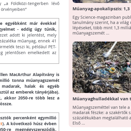
 „a Földközi-tengerben lévő
Műanyag-apokalipszis: 1,3 
 örvényeiben”
tonna műanyagszemét
Egy Science-magazinban publi
halmozódhat fel a világon 
tanulmány szerint, ha a világ
ére egyébként már évekkel
lépéseket, több mint 1,3 milli
gyelmet - eddig úgy tűnik,
műanyagszemét ...
et adott ki jelentést, mely
 százaléka műanyag, ennek 41
elék teszi ki, például PET-
g jelentősen emelkedett az
Ellen MacArthur Alapítvány is
 millió tonna műanyagszemét
i madarak, halak és egyéb
ztül az emberek tányérjába).
, akkor 2050-re több lesz a
Műanyaghulladékkal van t
össze.
tengeri madarak fészke
Műanyagszeméttel van tele a 
madarak fészke: a szakértők s
százalékukban megtalálható a
asztók percenként egymillió
Első ...
tt
). A következő húsz évben
50-re megnégyszereződik.