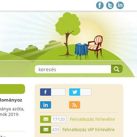
 adományoz
a csökkenő
mánya azóta,
lnök 2019-
17120
Feliratkozás hírlevélre
435
Feliratkozás VIP hírlevélre