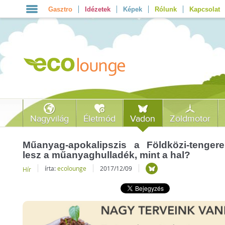
Gasztro
Idézetek
Képek
Rólunk
Kapcsolat
Nagyvilág
Életmód
Vadon
Zöldmotor
Műanyag-apokalipszis a Földközi-tenge
lesz a műanyaghulladék, mint a hal?
írta:
ecolounge
2017/12/09
Hír