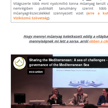
Világszerte több mint nyolcmillió tonna műanyag került 
nemrégiben publikált tanulmány szerint töb
műanyagrészecskékkel szennyezett vizet (
erre a kut
Víziközmű Szövetség
).
Hogy mennyi műanyag keletkezett eddig a világba
mennyiségnek mi lett a sorsa, arról
ebben a ci