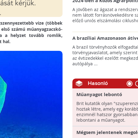
2024-ben a Közös Agrárpolit
keretein belül az erdőtelepí
A jövőben az ágazat a rendszerv
pályázatok az elsők között n
nem látott forrásnövekedésre s
majd meg
előző uniós elszámolási ciklusho
gszennyezettebb vize (többek
az első számú műanyagzacskó-
a a helyzet tovább romlik,
A brazíliai Amazonason átív
 hal.
autópálya robbanásszerű ill
A brazil törvényhozók elfogadta
erdőirtást indíthat el
törvényjavaslatot, amely szerint
az évtizedekkel ezelőtt megkezd
autópálya ...
Hasonló
Műanyagot lebontó
"szuperenzimet" fejlesztet
Brit kutatók olyan "szuperenz
hoztak létre, amely egy koráb
enzimnél hatszor gyorsabban
lebontani a műanyagot.
Mégsem jelentenek megol