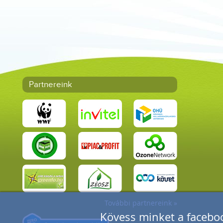
Partnereink
További partnereink »
Kövess minket a faceboo