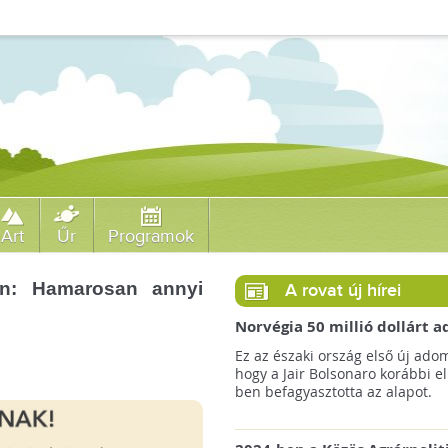
Art
Űr
Programok
ren: Hamarosan annyi
A rovat új hírei
Norvégia 50 millió dollárt
a brazil Amazonas-alapnak 
Ez az északi ország első új ado
erdőirtás miatt
hogy a Jair Bolsonaro korábbi e
ben befagyasztotta az alapot.