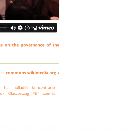
te on the governance of the
ás:
commons.wikimedia.org
/
e
hal
hulladék
koncentráció
nok
Olaszország
PET
szemét