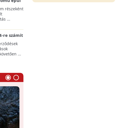
erőmű épül
pülések
am részeként
lt
ás ...
-re számít
rgia-ágazat
erződések
ások
követően ...