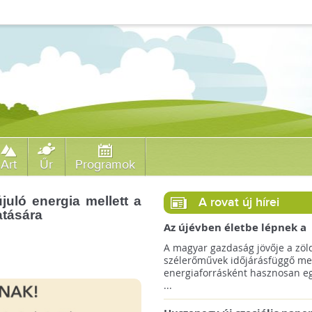
Art
Űr
Programok
uló energia mellett a
A rovat új hírei
atására
Az újévben életbe lépnek a
szélerőművek telepítését
A magyar gazdaság jövője a zöl
megkönnyítő rendelkezések
szélerőművek időjárásfüggő me
energiaforrásként hasznosan egé
...