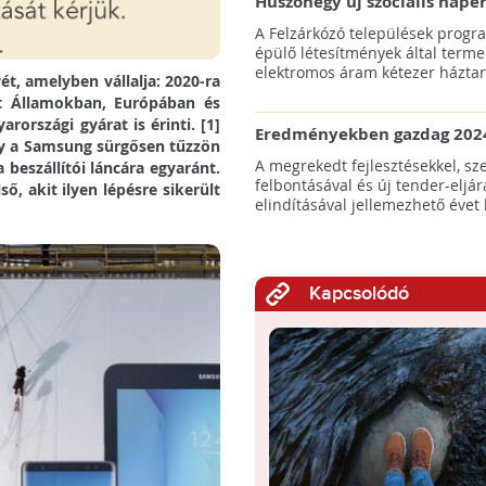
Huszonegy új szociális nap
hátrányos helyzetű kistele
A Felzárkózó települések progr
külterületén!
épülő létesítmények által terme
elektromos áram kétezer háztart
ét, amelyben vállalja: 2020-ra
lt Államokban, Európában és
rországi gyárat is érinti. [1]
Eredményekben gazdag 2024
gy a Samsung sürgősen tűzzön
az amerikai tengeri szélene
A megrekedt fejlesztésekkel, sz
 beszállítói láncára egyaránt.
felbontásával és új tender-eljár
ő, akit ilyen lépésre sikerült
elindításával jellemezhető évet 
Kapcsolódó