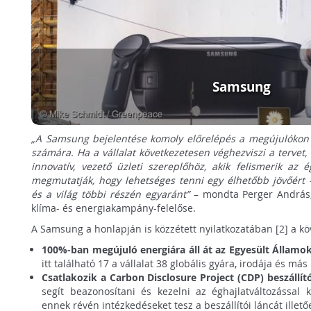
Samsung
„A Samsung bejelentése komoly előrelépés a megújulókon 
számára. Ha a vállalat következetesen véghezviszi a tervet, 
innovatív, vezető üzleti szereplőhöz, akik felismerik az é
megmutatják, hogy lehetséges tenni egy élhetőbb jövőért
és a világ többi részén egyaránt”
– mondta Perger András
klíma- és energiakampány-felelőse.
A Samsung a honlapján is közzétett nyilatkozatában [2] a köv
100%-ban megújuló energiára áll át az Egyesült Állam
itt található 17 a vállalat 38 globális gyára, irodája és má
Csatlakozik a Carbon Disclosure Project (CDP) beszáll
segít beazonosítani és kezelni az éghajlatváltozással 
ennek révén intézkedéseket tesz a beszállítói láncát illetőe