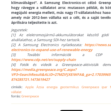
klímaválságot”. A Samsung Electronics-ot célzó Greenp
hogy rávegye a vállalatot arra: mutasson példát, és k
megújuló energia mellett, más nagy IT-vállalatokhoz hason
amely már 2012-ben vállalta ezt a célt, és a saját tev
áprilisára teljesítette is azt.
Jegyzetek:
[1] Az elektromosjármű-akkumulátorokat készítő gö
alvállalathoz, a Samsung SDI-hez tartozik.
[2] A Samsung Electronics nyilatkozata:
https://news.
electronics-to-expand-use-of-renewable-energy
[3] További információk a CDP beszállít
https://www.cdp.net/en/supply-chain
[4] Fotók és videók a Greenpeace-aktivisták demons
https://media.greenpeace.org/C.aspx?
VP3=SearchResult&ALID=27MZIFJXEIWFA&_ga=2.170399651
874285721.1473619427
címkék:
Apple
Ázsia
energia
geotermikus
Greenpeace
ipar
vállalat
forrás:
Greenpeace