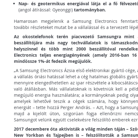
Nap- és geotermikus energiával látja el a fő félvezet
(angol átírással: Gyeonggi)
tartományban.
Hamarosan megjelenik a Samsung Electronics fenntarth
további részleteket mutat be a vállalással és a tervezett lé
Az okostelefonok terén piacvezető Samsungra mint 
beszállítójára más nagy techvállalatok is támaszkodn
helyszínnel és több mint 2000 beszállítóval rendelk
Electronics teljes energiagényének (amely 2016-ban 16
mindössze 1%-át fedezik megújulók.
„A Samsung Electronics Ázsia első elektronikai gyártó cége, 
a vállalás óriási hatással lehet a cég hatalmas globális gyár
mennyire elengedhetetlen az ipar részvétele a kibocsátásc
való átállásban. Más vállalatoknak is követniük kell a péld
megújuló energia használatára; a kormányoknak pedig olyan
amelyek lehetővé teszik a cégek számára, hogy könnye
energiát – tette hozzá Perger András. – Azt, hogy a Samsu
majd a kijelölt úton, szigorúan fogja ellenőrizni ne
Samsungot velünk együtt cselekvésre felszólító emberek ezrei
2017 decembere óta aktivisták a világ minden táján – Sz
New Yorkban és Tajpejben is – felszólították a Samsun