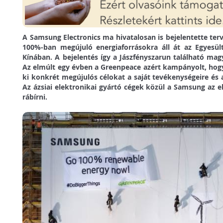
A Samsung Electronics ma hivatalosan is bejelentette terv
100%-ban megújuló energiaforrásokra áll át az Egyesü
Kínában. A bejelentés így a Jászfényszarun található magya
Az elmúlt egy évben a Greenpeace azért kampányolt, ho
ki konkrét megújulós célokat a saját tevékenységeire és a
Az ázsiai elektronikai gyártó cégek közül a Samsung az els
rábírni.