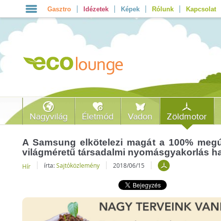
Gasztro
Idézetek
Képek
Rólunk
Kapcsolat
Nagyvilág
Életmód
Vadon
Zöldmotor
A Samsung elkötelezi magát a 100% megúj
világméretű társadalmi nyomásgyakorlás h
írta:
Sajtóközlemény
2018/06/15
Hír