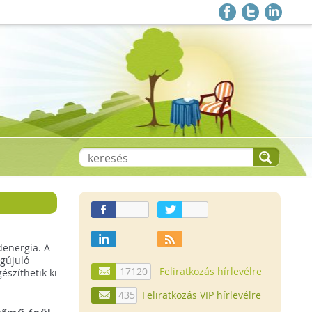
denergia. A
gújuló
17120
Feliratkozás hírlevélre
szíthetik ki
435
Feliratkozás VIP hírlevélre