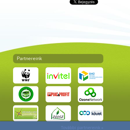
Partnereink
További partnereink »