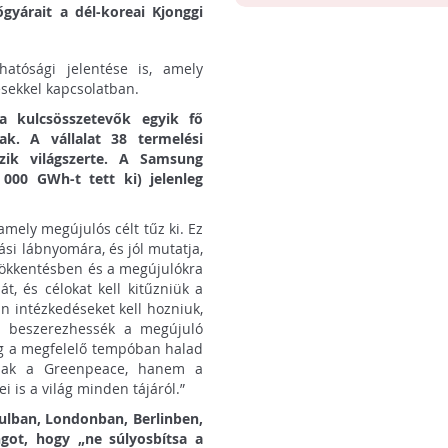
őgyárait a dél-koreai Kjonggi
atósági jelentése is, amely
pésekkel kapcsolatban.
a kulcsösszetevők egyik fő
ak. A vállalat 38 termelési
ezik világszerte. A Samsung
 000 GWh-t tett ki) jelenleg
amely megújulós célt tűz ki. Ez
tási lábnyomára, és jól mutatja,
sökkentésben és a megújulókra
át, és célokat kell kitűzniük a
 intézkedéseket kell hozniuk,
n beszerezhessék a megújuló
ng a megfelelő tempóban halad
mcsak a Greenpeace, hanem a
 is a világ minden tájáról.”
öulban, Londonban, Berlinben,
got, hogy „ne súlyosbítsa a