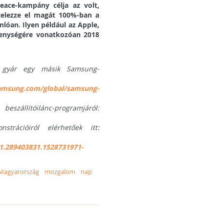
eace-kampány célja az volt,
ötelezze el magát 100%-ban a
lóan. Ilyen például az Apple,
ékenységére vonatkozóan 2018
di gyár egy másik Samsung-
samsung.com/global/samsung-
óilánc-programjáról:
trációiról elérhetőek itt:
.289403831.1528731971-
Magyarország
mozgalom
nap