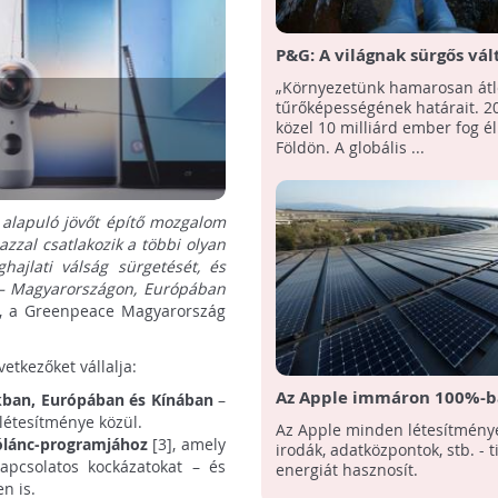
P&G: A világnak sürgős vál
van szüksége
„Környezetünk hamarosan átl
tűrőképességének határait. 2
közel 10 milliárd ember fog él
Földön. A globális ...
alapuló jövőt építő mozgalom
azzal csatlakozik a többi olyan
ghajlati válság sürgetését, és
 – Magyarországon, Európában
, a Greenpeace Magyarország
etkezőket vállalja:
Az Apple immáron 100%-
okban, Európában és Kínában
–
megújuló energiát hasznos
s létesítménye közül.
Az Apple minden létesítménye 
ítólánc-programjához
[3], amely
irodák, adatközpontok, stb. - t
kapcsolatos kockázatokat – és
energiát hasznosít.
n is.