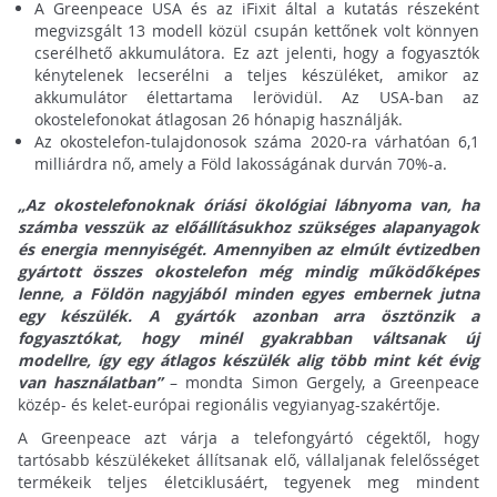
A Greenpeace USA és az iFixit által a kutatás részeként
megvizsgált 13 modell közül csupán kettőnek volt könnyen
cserélhető akkumulátora. Ez azt jelenti, hogy a fogyasztók
kénytelenek lecserélni a teljes készüléket, amikor az
akkumulátor élettartama lerövidül. Az USA-ban az
okostelefonokat átlagosan 26 hónapig használják.
Az okostelefon-tulajdonosok száma 2020-ra várhatóan 6,1
milliárdra nő, amely a Föld lakosságának durván 70%-a.
„Az okostelefonoknak óriási ökológiai lábnyoma van, ha
számba vesszük az előállításukhoz szükséges alapanyagok
és energia mennyiségét. Amennyiben az elmúlt évtizedben
gyártott összes okostelefon még mindig működőképes
lenne, a Földön nagyjából minden egyes embernek jutna
egy készülék. A gyártók azonban arra ösztönzik a
fogyasztókat, hogy minél gyakrabban váltsanak új
modellre, így egy átlagos készülék alig több mint két évig
van használatban”
– mondta Simon Gergely, a Greenpeace
közép- és kelet-európai regionális vegyianyag-szakértője.
A Greenpeace azt várja a telefongyártó cégektől, hogy
tartósabb készülékeket állítsanak elő, vállaljanak felelősséget
termékeik teljes életciklusáért, tegyenek meg mindent