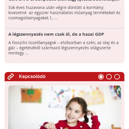
az egyszer használatos műanyagzacskókat!
Sok éves huzavona után végre döntött a kormány:
kivezetné az egyszer használatos műanyag termékeket és
csomagolóanyagokat.1, ...
A légszennyezés nem csak öl, de a hazai GDP
csaknem 6%-át is elviszi
A fosszilis tüzelőanyagok – elsősorban a szén, az olaj és a
gáz – égetéséből származó légszennyezés világszerte
mintegy ...
Kapcsolódó