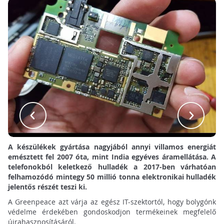
A készülékek gyártása nagyjából annyi villamos energiát
emésztett fel 2007 óta, mint India egyéves áramellátása.
A
telefonokból keletkező hulladék a 2017-ben várhatóan
felhamozódó mintegy 50 millió tonna elektronikai hulladék
jelentős részét teszi ki.
A Greenpeace azt várja az egész IT-szektortól, hogy bolygónk
védelme érdekében gondoskodjon termékeinek megfelelő
újrahasznosításáról.