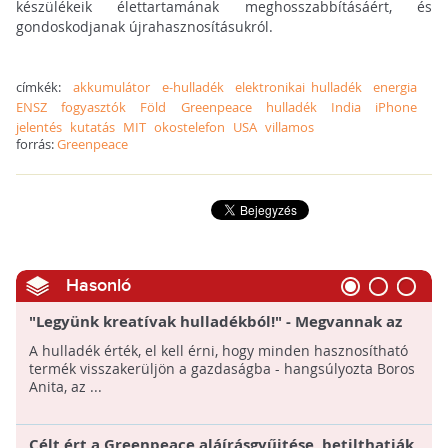
készülékeik élettartamának meghosszabbításáért, és
gondoskodjanak újrahasznosításukról.
címkék:
akkumulátor
e-hulladék
elektronikai hulladék
energia
ENSZ
fogyasztók
Föld
Greenpeace
hulladék
India
iPhone
jelentés
kutatás
MIT
okostelefon
USA
villamos
forrás:
Greenpeace
Hasonló
"Legyünk kreatívak hulladékból!" - Megvannak az
ITM pályázatának nyertesei
A hulladék érték, el kell érni, hogy minden hasznosítható
termék visszakerüljön a gazdaságba - hangsúlyozta Boros
Anita, az ...
Célt ért a Greenpeace aláírásgyűjtése, betilthatják