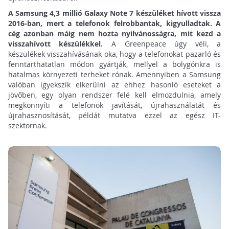
A Samsung 4,3 millió Galaxy Note 7 készüléket hívott vissza
2016-ban, mert a telefonok felrobbantak, kigyulladtak. A
cég azonban máig nem hozta nyilvánosságra, mit kezd a
visszahívott készülékkel.
A Greenpeace úgy véli, a
készülékek visszahívásának oka, hogy a telefonokat pazarló és
fenntarthatatlan módon gyártják, mellyel a bolygónkra is
hatalmas környezeti terheket rónak. Amennyiben a Samsung
valóban igyekszik elkerülni az ehhez hasonló eseteket a
jövőben, egy olyan rendszer felé kell elmozdulnia, amely
megkönnyíti a telefonok javítását, újrahasználatát és
újrahasznosítását, példát mutatva ezzel az egész IT-
szektornak.