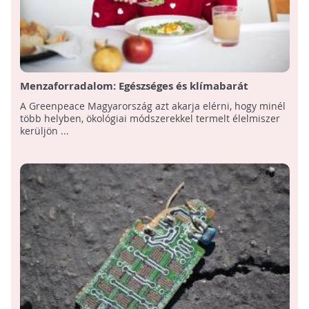
Menzaforradalom: Egészséges és klímabarát
bioételeket adna a gyerekeknek a Greenpeace
A Greenpeace Magyarország azt akarja elérni, hogy minél
több helyben, ökológiai módszerekkel termelt élelmiszer
kerüljön ...