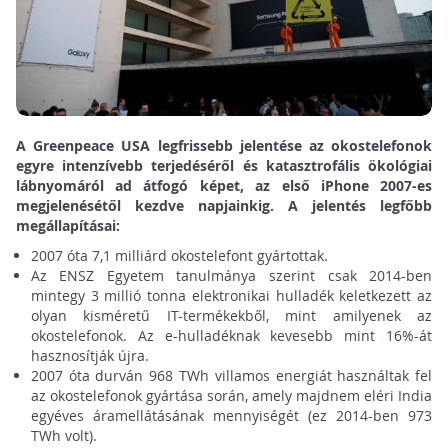
A Greenpeace USA legfrissebb jelentése az okostelefonok
egyre intenzívebb terjedéséről és katasztrofális ökológiai
lábnyomáról ad átfogó képet, az első iPhone 2007-es
megjelenésétől kezdve napjainkig. A jelentés legfőbb
megállapításai:
2007 óta 7,1 milliárd okostelefont gyártottak.
Az ENSZ Egyetem tanulmánya szerint csak 2014-ben
mintegy 3 millió tonna elektronikai hulladék keletkezett az
olyan kisméretű IT-termékekből, mint amilyenek az
okostelefonok. Az e-hulladéknak kevesebb mint 16%-át
hasznosítják újra.
2007 óta durván 968 TWh villamos energiát használtak fel
az okostelefonok gyártása során, amely majdnem eléri India
egyéves áramellátásának mennyiségét (ez 2014-ben 973
TWh volt).