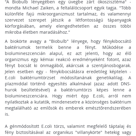
"A Biobulb lényegében egy üvegbe zárt ökoszisztéma" -
mondta Michael Zaiken, a feltalálócsoport egyik tagja. "Több
különféle fajú mikroorganizmust tartalmaz, és valamennyi
szervezet szerepet játszik a létfontosságú tápanyagok
körforgásában, amely elengedhetetlen az összes többi
mikroba életben maradásához."
A biokörte avagy a "Biobulb" lényege, hogy fénykibocsátó
baktériumok termelik benne a fényt. Működése a
biolumineszcencián alapul, ez azt jelenti, hogy az élő
organizmus egy kémiai reakció eredményeként fotont, azaz
fényt bocsát ki önmagából, akárcsak a szentjánosbogarak.
Jelen esetben egy - fénykibocsátásra eredetileg képtelen -
E.coli baktériumtörzset módosítanának genetikalilag. A
plazmiddal történő egyesítés alkalmával (azaz adott DNS-
hurok beültetésével) a baktériumtörzs képes lenne a
biolumineszcenciára. Hogy miért épp E.coli, arról nem
nyilatkoztak a kutatók, mindenesetre a közönséges baktérium
megtalálható az emlősök és emberek emésztőrendszerében
is.
A génmódosított E.coli törzs, valamint megfelelő táptalaj és
fény biztosításával az organikus "villanykörte" hetekig vagy