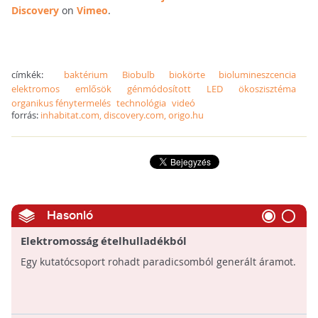
Discovery
on
Vimeo
.
címkék:
baktérium
Biobulb
biokörte
biolumineszcencia
elektromos
emlősök
génmódosított
LED
ökoszisztéma
organikus fénytermelés
technológia
videó
forrás:
inhabitat.com, discovery.com, origo.hu
Hasonló
Elektromosság ételhulladékból
Egy kutatócsoport rohadt paradicsomból generált áramot.