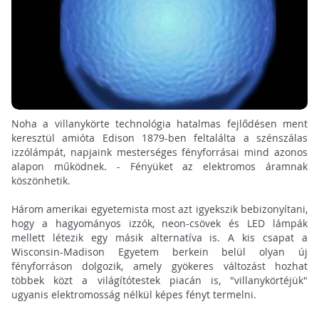
Noha a villanykörte technológia hatalmas fejlődésen ment
keresztül amióta Edison 1879-ben feltalálta a szénszálas
izzólámpát, napjaink mesterséges fényforrásai mind azonos
alapon működnek. - Fényüket az elektromos áramnak
köszönhetik.
Három amerikai egyetemista most azt igyekszik bebizonyítani,
hogy a hagyományos izzók, neon-csövek és LED lámpák
mellett létezik egy másik alternatíva is. A kis csapat a
Wisconsin-Madison Egyetem berkein belül olyan új
fényforráson dolgozik, amely gyökeres változást hozhat
többek közt a világítótestek piacán is, "villanykörtéjük"
ugyanis elektromosság nélkül képes fényt termelni.