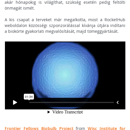
akár hónapokig is világíthat, szükség esetén pedig feltölti
önmagát ismét.
A kis csapat a terveket már megalkotta, most a RocketHub
weboldalon közösségi szponzorálással kívánja útjára indítani
a biokörte gyakorlati megvalósítását, majd tömeggyártását.
Frontier Fellows Biobulb Project
from
Wisc Institute for