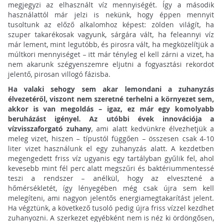
megjegyzi az elhasznált víz mennyiségét. Így a második
használattól már jelzi is nekünk, hogy éppen mennyit
tusoltunk az előző alkalomhoz képest: zölden világít, ha
szuper takarékosak vagyunk, sárgára vált, ha feleannyi víz
már lement, mint legutóbb, és pirosra vált, ha megközelítjük a
múltkori mennyiséget – itt már tényleg el kell zárni a vizet, ha
nem akarunk szégyenszemre eljutni a fogyasztási rekordot
jelentő, pirosan villogó fázisba.
Ha valaki sehogy sem akar lemondani a zuhanyzás
élvezetéről, viszont nem szeretné terhelni a környezet sem,
akkor is van megoldás – igaz, ez már egy komolyabb
beruházást igényel. Az utóbbi évek innovációja a
vízvisszaforgató zuhany
, ami alatt kedvünkre élvezhetjük a
meleg vizet, hiszen – típustól függően – összesen csak 4-10
liter vizet használunk el egy zuhanyzás alatt. A kezdetben
megengedett friss víz ugyanis egy tartályban gyűlik fel, ahol
kevesebb mint fél perc alatt megszűri és baktériummentessé
teszi a rendszer – anélkül, hogy az elvesztené a
hőmérsékletét, így lényegében még csak újra sem kell
melegíteni, ami nagyon jelentős energiamegtakarítást jelent.
Ha végztünk, a következő tusoló pedig újra friss vízzel kezdhet
zuhanyozni. A szerkezet egyébként nem is néz ki ördöngősen,