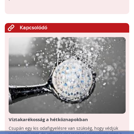
Kapcsolódó
Víztakarékosság a hétköznapokban
Csupán egy kis odafigyelésre van szükség, hogy védjük
vízkészletünket, és jelentős összegeket spóroljunk meg a