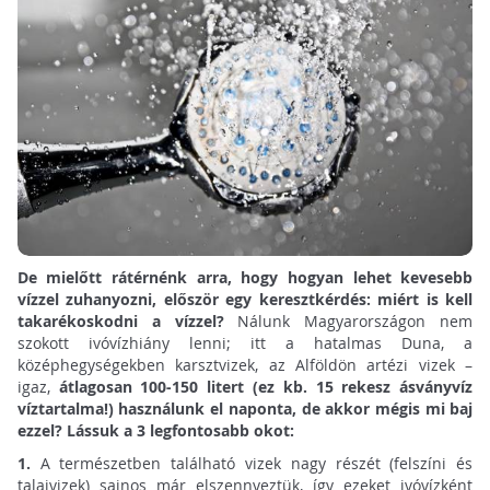
De mielőtt rátérnénk arra, hogy hogyan lehet kevesebb
vízzel zuhanyozni, először egy keresztkérdés: miért is kell
takarékoskodni a vízzel?
Nálunk Magyarországon nem
szokott ivóvízhiány lenni; itt a hatalmas Duna, a
középhegységekben karsztvizek, az Alföldön artézi vizek –
igaz,
átlagosan 100-150 litert (ez kb. 15 rekesz ásványvíz
víztartalma!) használunk el naponta, de akkor mégis mi baj
ezzel? Lássuk a 3 legfontosabb okot:
1.
A természetben található vizek nagy részét (felszíni és
talajvizek) sajnos már elszennyeztük, így ezeket ivóvízként