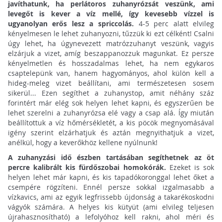
javíthatunk, ha perlátoros zuhanyrózsát veszünk, ami
levegőt is kever a víz mellé, így kevesebb vízzel is
ugyanolyan erős lesz a spriccolás.
4-5 perc alatt elvileg
kényelmesen le lehet zuhanyozni, tűzzük ki ezt célként! Csalni
úgy lehet, ha úgynevezett matrózzuhanyt veszünk, vagyis
elzárjuk a vizet, amíg beszappanozzuk magunkat. Ez persze
kényelmetlen és hosszadalmas lehet, ha nem egykaros
csaptelepünk van, hanem hagyományos, ahol külön kell a
hideg-meleg vizet beállítani, ami természetesen sosem
sikerül... Ezen segíthet a zuhanystop, amit néhány száz
forintért már elég sok helyen lehet kapni, és egyszerűen be
lehet szerelni a zuhanyrózsa elé vagy a csap alá. Így miután
beállítottuk a víz hőmérsékletét, a kis pöcök megnyomásával
igény szerint elzárhatjuk és aztán megnyithatjuk a vizet,
anélkül, hogy a keverőkhöz kellene nyúlnunk!
A zuhanyzási idő észben tartásában segíthetnek az öt
percre kalibrált kis fürdőszobai homokórák.
Ezeket is sok
helyen lehet már kapni, és kis tapadókoronggal lehet őket a
csempére rögzíteni. Ennél persze sokkal izgalmasabb a
vízkavics, ami az egyik legfrissebb újdonság a takarékoskodni
vágyók számára. A helyes kis kütyüt (ami elvileg teljesen
újrahasznosítható) a lefolyóhoz kell rakni, ahol méri és