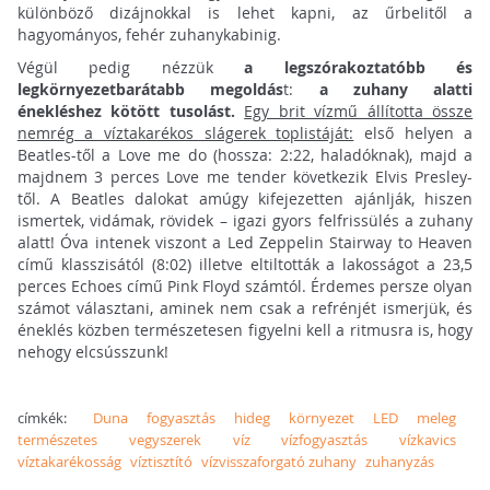
különböző dizájnokkal is lehet kapni, az űrbelitől a
hagyományos, fehér zuhanykabinig.
Végül pedig nézzük
a legszórakoztatóbb és
legkörnyezetbarátabb megoldás
t:
a zuhany alatti
énekléshez kötött tusolást.
Egy brit vízmű állította össze
nemrég a víztakarékos slágerek toplistáját:
első helyen a
Beatles-től a Love me do (hossza: 2:22, haladóknak), majd a
majdnem 3 perces Love me tender következik Elvis Presley-
től. A Beatles dalokat amúgy kifejezetten ajánlják, hiszen
ismertek, vidámak, rövidek – igazi gyors felfrissülés a zuhany
alatt! Óva intenek viszont a Led Zeppelin Stairway to Heaven
című klasszisától (8:02) illetve eltiltották a lakosságot a 23,5
perces Echoes című Pink Floyd számtól. Érdemes persze olyan
számot választani, aminek nem csak a refrénjét ismerjük, és
éneklés közben természetesen figyelni kell a ritmusra is, hogy
nehogy elcsússzunk!
címkék:
Duna
fogyasztás
hideg
környezet
LED
meleg
természetes
vegyszerek
víz
vízfogyasztás
vízkavics
víztakarékosság
víztisztító
vízvisszaforgató zuhany
zuhanyzás