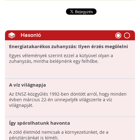
Hasonló
Energiatakarékos zuhanyzás: Ilyen érzés megölelni
egy felhőt?
Egyes vélemények szerint ezzel a kütyüvel olyan a
zuhanyzás, mintha belépnénk egy felhőbe.
A víz világnapja
Az ENSZ-közgyűlés 1992-ben döntött arról, hogy minden
évben március 22-én ünnepeljék világszerte a víz
világnapját.
Így spórolhatunk havonta
A zöld életmód nemcsak a környezetünket, de a
pénztárcánkat is kíméli.