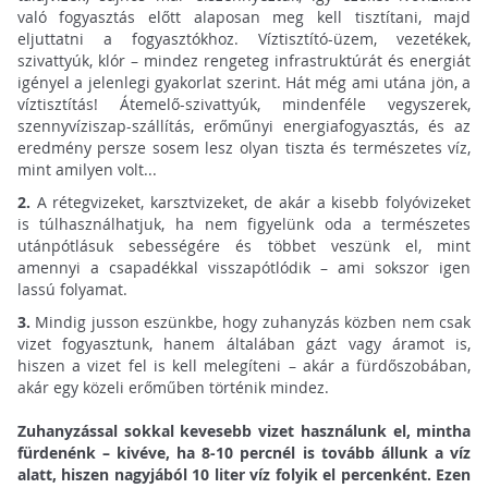
való fogyasztás előtt alaposan meg kell tisztítani, majd
eljuttatni a fogyasztókhoz. Víztisztító-üzem, vezetékek,
szivattyúk, klór – mindez rengeteg infrastruktúrát és energiát
igényel a jelenlegi gyakorlat szerint. Hát még ami utána jön, a
víztisztítás! Átemelő-szivattyúk, mindenféle vegyszerek,
szennyvíziszap-szállítás, erőműnyi energiafogyasztás, és az
eredmény persze sosem lesz olyan tiszta és természetes víz,
mint amilyen volt...
2.
A rétegvizeket, karsztvizeket, de akár a kisebb folyóvizeket
is túlhasználhatjuk, ha nem figyelünk oda a természetes
utánpótlásuk sebességére és többet veszünk el, mint
amennyi a csapadékkal visszapótlódik – ami sokszor igen
lassú folyamat.
3.
Mindig jusson eszünkbe, hogy zuhanyzás közben nem csak
vizet fogyasztunk, hanem általában gázt vagy áramot is,
hiszen a vizet fel is kell melegíteni – akár a fürdőszobában,
akár egy közeli erőműben történik mindez.
Zuhanyzással sokkal kevesebb vizet használunk el, mintha
fürdenénk – kivéve, ha 8-10 percnél is tovább állunk a víz
alatt, hiszen nagyjából 10 liter víz folyik el percenként. Ezen