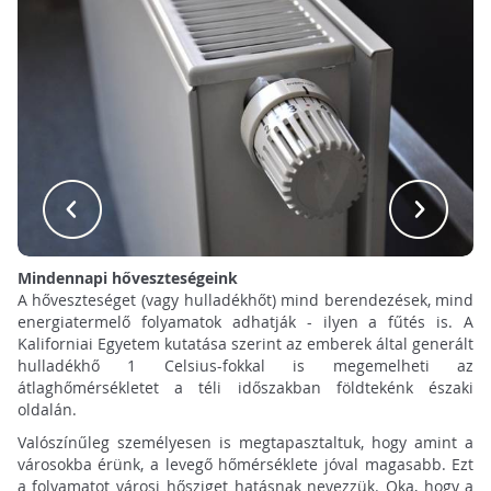
Mindennapi hőveszteségeink
A hőveszteséget (vagy hulladékhőt) mind berendezések, mind
energiatermelő folyamatok adhatják - ilyen a fűtés is. A
Kaliforniai Egyetem kutatása szerint az emberek által generált
hulladékhő 1 Celsius-fokkal is megemelheti az
átlaghőmérsékletet a téli időszakban földtekénk északi
oldalán.
Valószínűleg személyesen is megtapasztaltuk, hogy amint a
városokba érünk, a levegő hőmérséklete jóval magasabb. Ezt
a folyamatot városi hősziget hatásnak nevezzük. Oka, hogy a