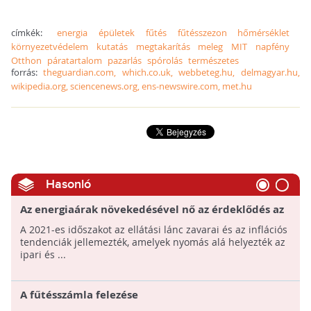
címkék:
energia
épületek
fűtés
fűtésszezon
hőmérséklet
környezetvédelem
kutatás
megtakarítás
meleg
MIT
napfény
Otthon
páratartalom
pazarlás
spórolás
természetes
forrás:
theguardian.com, which.co.uk, webbeteg.hu, delmagyar.hu,
wikipedia.org, sciencenews.org, ens-newswire.com, met.hu
Hasonló
Az energiaárak növekedésével nő az érdeklődés az
energiatakarékos termékek iránt
A 2021-es időszakot az ellátási lánc zavarai és az inflációs
tendenciák jellemezték, amelyek nyomás alá helyezték az
ipari és ...
A fűtésszámla felezése