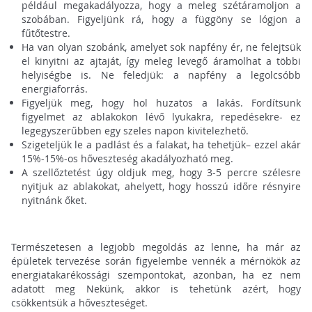
például megakadályozza, hogy a meleg szétáramoljon a
szobában. Figyeljünk rá, hogy a függöny se lógjon a
fűtőtestre.
Ha van olyan szobánk, amelyet sok napfény ér, ne felejtsük
el kinyitni az ajtaját, így meleg levegő áramolhat a többi
helyiségbe is. Ne feledjük: a napfény a legolcsóbb
energiaforrás.
Figyeljük meg, hogy hol huzatos a lakás. Fordítsunk
figyelmet az ablakokon lévő lyukakra, repedésekre- ez
legegyszerűbben egy szeles napon kivitelezhető.
Szigeteljük le a padlást és a falakat, ha tehetjük– ezzel akár
15%-15%-os hőveszteség akadályozható meg.
A szellőztetést úgy oldjuk meg, hogy 3-5 percre szélesre
nyitjuk az ablakokat, ahelyett, hogy hosszú időre résnyire
nyitnánk őket.
Természetesen a legjobb megoldás az lenne, ha már az
épületek tervezése során figyelembe vennék a mérnökök az
energiatakarékossági szempontokat, azonban, ha ez nem
adatott meg Nekünk, akkor is tehetünk azért, hogy
csökkentsük a hőveszteséget.