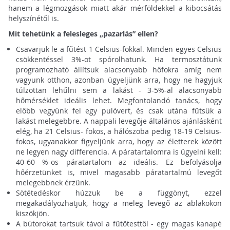
hanem a légmozgások miatt akár mérföldekkel a kibocsátás
helyszínétől is.
Mit tehetünk a felesleges „pazarlás” ellen?
Csavarjuk le a fűtést 1 Celsius-fokkal. Minden egyes Celsius
csökkentéssel 3%-ot spórolhatunk. Ha termosztátunk
programozható állítsuk alacsonyabb hőfokra amíg nem
vagyunk otthon, azonban ügyeljünk arra, hogy ne hagyjuk
túlzottan lehűlni sem a lakást - 3-5%-al alacsonyabb
hőmérséklet ideális lehet. Megfontolandó tanács, hogy
előbb vegyünk fel egy pulóvert, és csak utána fűtsük a
lakást melegebbre. A nappali levegője általános ajánlásként
elég, ha 21 Celsius- fokos, a hálószoba pedig 18-19 Celsius-
fokos, ugyanakkor figyeljünk arra, hogy az életterek között
ne legyen nagy differencia. A páratartalomra is ügyelni kell:
40-60 %-os páratartalom az ideális. Ez befolyásolja
hőérzetünket is, mivel magasabb páratartalmú levegőt
melegebbnek érzünk.
Sötétedéskor húzzuk be a függönyt, ezzel
megakadályozhatjuk, hogy a meleg levegő az ablakokon
kiszökjön.
A bútorokat tartsuk távol a fűtőtesttől - egy magas kanapé