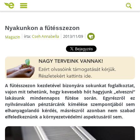
Nyakunkon a fűtésszezon
írta:
Cseh Annabella
2013/11/09
Magazin
A fűtésszezon kezdetével bizonyára sokunkat foglalkoztat,
vajon mit tehetünk, hogy kevesebb hőt hagyjunk „elveszni”
lakásunk mindennapos fűtése során. Egyrészről ez
nyilvánvalóan pénztárcánk kímélése szempontjából sem
elhanyagolandó kérdés, másrészről azonban nem szabad
elfeledkeznünk a környezetvédelmi aspektusáról sem.