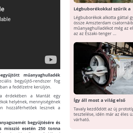
Légbuborékokkal szűrik a
műanyagot Amszterdam
Légbuborékok alkotta gáttal gy
csatornáiból
össze Amszterdam csatornáib
műanyaghulladékot még az el
az az Északi-tenger ...
egyűjtött műanyaghulladék
iális begyűjtő-rendszer fog
ban a fedélzetre kerüljön.
sa érdekében a Mantát egy
Így áll most a világ első
dékok helyének, mennyiségének
óceántisztító rendszere
n hozzáférhetőek lesznek a
Tavaly kezdődött az új protot
tesztelése, idén már az éles 
várható.
anyagszemét begyűjtésére és
os misszió esetén 250 tonna