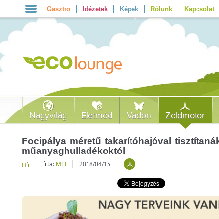
Gasztro
Idézetek
Képek
Rólunk
Kapcsolat
Nagyvilág
Életmód
Vadon
Zöldmotor
Focipálya méretű takarítóhajóval tisztíta
műanyaghulladékoktól
írta:
MTI
2018/04/15
Hír