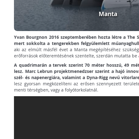
Manta
Yvan Bourgnon 2016 szeptemberében hozta létre a The S
mert sokkolta a tengerekben felgyülemlett műanyaghul
aki az elmúlt másfél évet a Manta megépítéséhez szüksé
erőforrások előteremtésének szentelte, szerdán mutatta be a
A quadrimarán a tervek szerint 70 méter hosszú, 49 mé
lesz. Marc Lebrun projektmenedzser szerint a hajó innov
szél- és napenergiára, valamint a Dyna-Rigg nevű vitorlar
lesz gyorsan megközelíteni az erősen szennyezett területe
menti térségben, vagy a folyótorkolatnál.