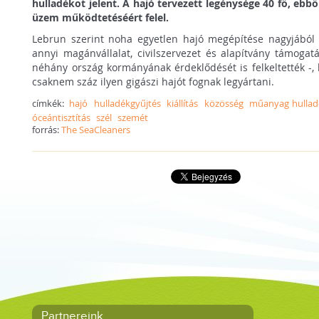
hulladékot jelent. A hajó tervezett legénysége 40 fő, ebből
üzem működtetéséért felel.
Lebrun szerint noha egyetlen hajó megépítése nagyjából 
annyi magánvállalat, civilszervezet és alapítvány támoga
néhány ország kormányának érdeklődését is felkeltették -, 
csaknem száz ilyen gigászi hajót fognak legyártani.
címkék:
hajó
hulladékgyűjtés
kiállítás
közösség
műanyag hullad
óceántisztítás
szél
szemét
forrás:
The SeaCleaners
Partnereink