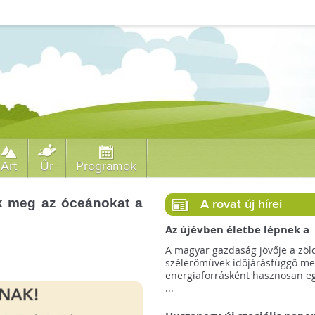
Art
Űr
Programok
nák meg az óceánokat a
A rovat új hírei
Az újévben életbe lépnek a
szélerőművek telepítését
A magyar gazdaság jövője a zöl
megkönnyítő rendelkezések
szélerőművek időjárásfüggő me
energiaforrásként hasznosan egé
...