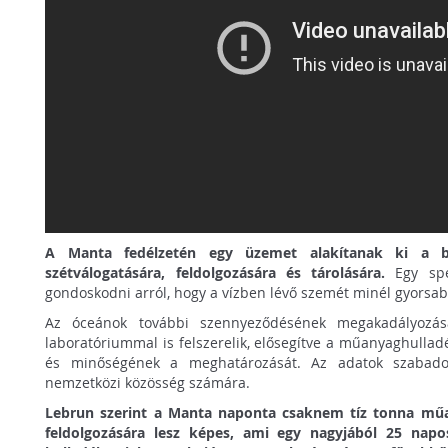
A Manta fedélzetén egy üzemet alakítanak ki a b
szétválogatására, feldolgozására és tárolására.
Egy spec
gondoskodni arról, hogy a vízben lévő szemét minél gyorsab
Az óceánok további szennyeződésének megakadályozá
laboratóriummal is felszerelik, elősegítve a műanyaghulla
és minőségének a meghatározását. Az adatok szabado
nemzetközi közösség számára.
Lebrun szerint a Manta naponta csaknem tíz tonna mű
feldolgozására lesz képes, ami egy nagyjából 25 nap