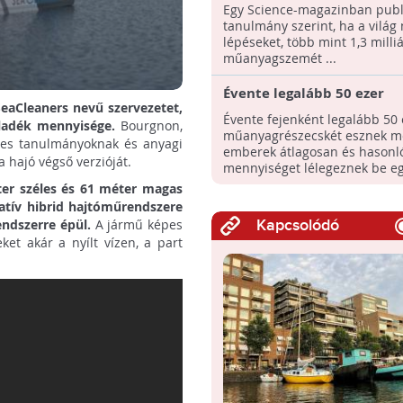
tonna műanyagszemét
Egy Science-magazinban publi
halmozódhat fel a világon 
tanulmány szerint, ha a világ
lépéseket, több mint 1,3 milli
műanyagszemét ...
Évente legalább 50 ezer
eaCleaners nevű szervezetet,
műanyagrészecskét eszün
Évente fejenként legalább 50 
ladék mennyisége.
Bourgnon,
műanyagrészecskét esznek m
ges tanulmányoknak és anyagi
emberek átlagosan és hasonl
 hajó végső verzióját.
mennyiséget lélegeznek be egy
ter széles és 61 méter magas
atív hibrid hajtóműrendszere
endszerre épül.
A jármű képes
Kapcsolódó
ket akár a nyílt vízen, a part