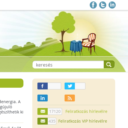
denergia. A
gújuló
17120
Feliratkozás hírlevélre
szíthetik ki
435
Feliratkozás VIP hírlevélre