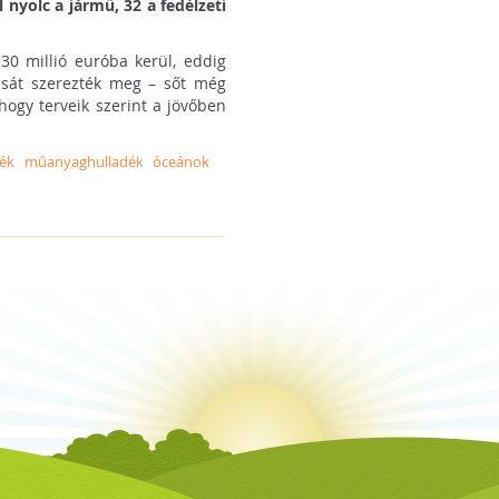
 nyolc a jármű, 32 a fedélzeti
30 millió euróba kerül, eddig
tását szerezték meg – sőt még
hogy terveik szerint a jövőben
ék
műanyaghulladék
óceánok