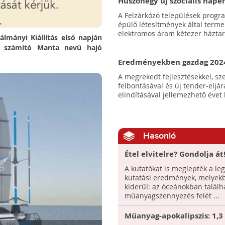
Huszonegy új szociális nap
hátrányos helyzetű kistele
A Felzárkózó települések progr
külterületén!
épülő létesítmények által terme
elektromos áram kétezer háztart
álmányi Kiállítás első napján
k számító Manta nevű hajó
Eredményekben gazdag 2024
az amerikai tengeri szélene
A megrekedt fejlesztésekkel, sz
felbontásával és új tender-eljár
elindításával jellemezhető évet 
Hasonló
Étel elvitelre? Gondolja át!
óceáni műanyagszennyezés
A kutatókat is meglepték a le
ételcsomagolások teszik ki
kutatási eredmények, melyek
kiderül: az óceánokban találh
műanyagszennyezés felét ...
Műanyag-apokalipszis: 1,3 