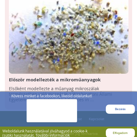
Először modellezték a mikroműanyagok
természetben való mozgását
Elsőként modellezte a műanyag mikroszálak
természetben való mozgását a Washingtoni Állami
Kövess minket a facebookon, likeold oldalunkat!
Egyetem egyik kutatója. Az Advances in ...
Bezárás
Weboldalunk használatával jóváhagyod a cookie-k
Elfogadom
(sütik) használatát.
További információk