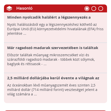
Hasonló
Minden nyolcadik halálért a légszennyezés a
felelős
Nyolc halálozásból egy a légszennyezéshez köthető az
Európai Unió (EU) környezetvédelmi hivatalának (EFA) friss
jelentése ...
Már ragadozó madarak szervezetében is találtak
mikroműanyagot
Először találtak műanyag mikroszemcséket vízi és
szárazföldi ragadozó madarak - többek közt sólymok,
baglyok és rétisasok - ...
2,5 milliárd dollárjába kerül évente a világnak az
óceánokban lévő műanyagszemét
Az óceánokban lévő műanyagszemét éves szinten 2,5
milliárd dollár (714 milliárd forint) veszteséget jelent a
világ számára a ...