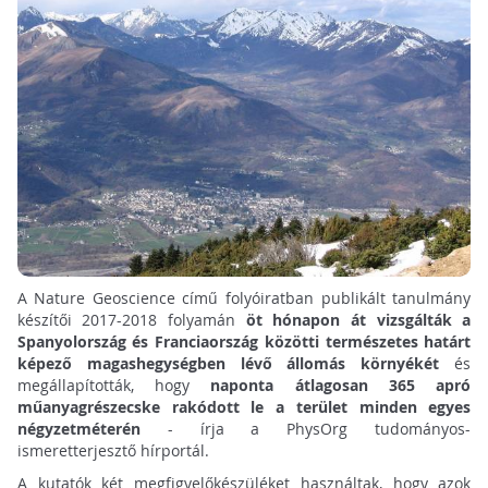
A Nature Geoscience című folyóiratban publikált tanulmány
készítői 2017-2018 folyamán
öt hónapon át vizsgálták a
Spanyolország és Franciaország közötti természetes határt
képező magashegységben lévő állomás környékét
és
megállapították, hogy
naponta átlagosan 365 apró
műanyagrészecske rakódott le a terület minden egyes
négyzetméterén
- írja a PhysOrg tudományos-
ismeretterjesztő hírportál.
A kutatók két megfigyelőkészüléket használtak, hogy azok