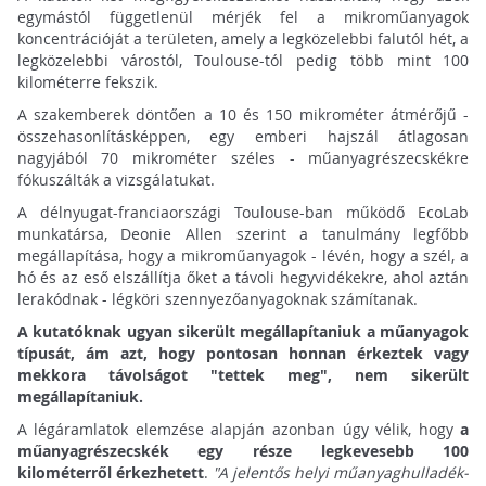
egymástól függetlenül mérjék fel a mikroműanyagok
koncentrációját a területen, amely a legközelebbi falutól hét, a
legközelebbi várostól, Toulouse-tól pedig több mint 100
kilométerre fekszik.
A szakemberek döntően a 10 és 150 mikrométer átmérőjű -
összehasonlításképpen, egy emberi hajszál átlagosan
nagyjából 70 mikrométer széles - műanyagrészecskékre
fókuszálták a vizsgálatukat.
A délnyugat-franciaországi Toulouse-ban működő EcoLab
munkatársa, Deonie Allen szerint a tanulmány legfőbb
megállapítása, hogy a mikroműanyagok - lévén, hogy a szél, a
hó és az eső elszállítja őket a távoli hegyvidékekre, ahol aztán
lerakódnak - légköri szennyezőanyagoknak számítanak.
A kutatóknak ugyan sikerült megállapítaniuk a műanyagok
típusát, ám azt, hogy pontosan honnan érkeztek vagy
mekkora távolságot "tettek meg", nem sikerült
megállapítaniuk.
A légáramlatok elemzése alapján azonban úgy vélik, hogy
a
műanyagrészecskék egy része legkevesebb 100
kilométerről érkezhetett
.
"A jelentős helyi műanyaghulladék-