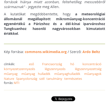
források hiánya miatt azonban, feltehetőleg messzebbről
származnak"
- jegyezte meg Allen.
A kutatókat megdöbbentette, hogy
a meteorológiai
állomásnál megállapított mikroműanyag-koncentráció
egyenértékű a Párizshoz és a dél-kínai iparvároshoz
Tungkuanhoz hasonló nagyvárosokban kimutatott
értékkel
.
Kép forrása:
commons.wikimedia.org
/ Szerző:
Ardo Beltz
címkék:
eső
Franciaország
hó
koncentráció
környezetszennyezés
légszennyezés
légszennyezettség
műanyag
műanyag hulladék
műanyaghulladék
műanyagok
Nature
Spanyolország
szél
tanulmány
természetes
forrás:
MTI