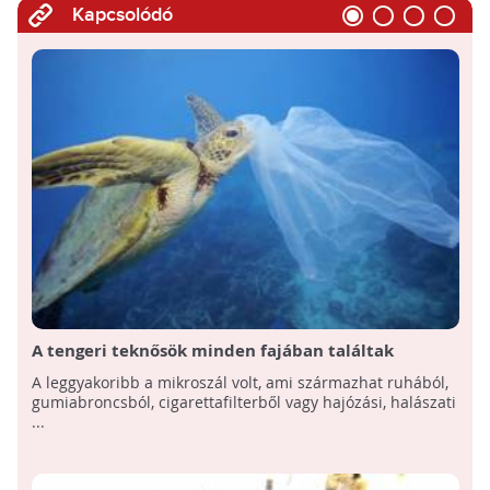
Kapcsolódó
A tengeri teknősök minden fajában találtak
mikroműanyagot
A leggyakoribb a mikroszál volt, ami származhat ruhából,
gumiabroncsból, cigarettafilterből vagy hajózási, halászati
...