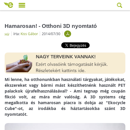
Hamarosan! - Otthoni 3D nyomtató
írta:
Kiss Gábor
2014/07/30
Hír
Mi lenne, ha otthonunkban használati tárgyakat, játékokat,
ékszereket vagy bármi mást készíthetnénk használt PET
palackok újrafelhasználásával? - Ami tegnap még csupán
fikció volt, az mára már valóság. A 3D systems cég
megalkotta és hamarosan piacra is dobja az "Ekocycle
Cube"-ot, az irodákba és háztartásokba szánt 3D
nyomtatót.