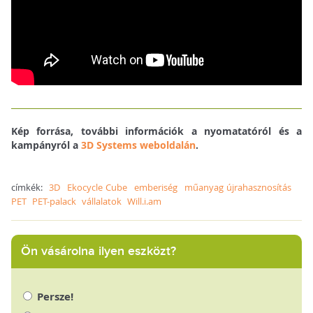
Kép forrása, további információk a nyomatatóról és a
kampányról a
3D Systems weboldalán
.
címkék:
3D
Ekocycle Cube
emberiség
műanyag újrahasznosítás
PET
PET-palack
vállalatok
Will.i.am
Ön vásárolna ilyen eszközt?
Persze!