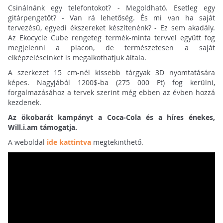
Csinálnánk egy telefontokot? - Megoldható. Esetleg egy
gitárpengetőt? - Van rá lehetőség. És mi van ha saját
tervezésű, egyedi ékszereket készítenénk? - Ez sem akadály.
Az Ekocycle Cube rengeteg termék-minta tervvel együtt fog
megjelenni a piacon, de természetesen a saját
elképzeléseinket is megalkothatjuk általa.
A szerkezet 15 cm-nél kissebb tárgyak 3D nyomtatására
képes. Nagyjából 1200$-ba (275 000 Ft) fog kerülni,
forgalmazásához a tervek szerint még ebben az évben hozzá
kezdenek.
Az ökobarát kampányt a Coca-Cola és a híres énekes,
Will.i.am támogatja.
A weboldal
ide kattintva
megtekinthető.