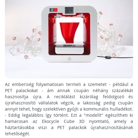
Az emberiség folyamatosan termeli a szemetet - például a
PET palackokat - ám annak csupán néhány százalékát
hasznosítja újra. A reciklálást kizárólag feldolgozó és
újrahasznosító vállalatok végzik, a lakosság pedig csupán
annyit tehet, hogy szelektíven gyűjti a kommunális hulladékot.
- Eddig legalábbis így történt. Ezt a "modellt" egészítheti ki
hamarosan az Ekocycle Cube 3D nyomtató, amely a
háztartásokba viszi a PET palackok újrahasznosításának
lehetőségét.