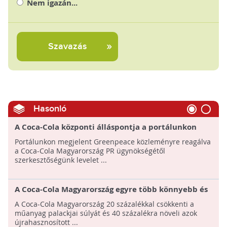
Nem igazán...
Szavazás
Hasonló
A Coca-Cola központi álláspontja a portálunkon
megjelent Greenpeace közleményre
Portálunkon megjelent Greenpeace közleményre reagálva
a Coca-Cola Magyarország PR ügynökségétől
szerkesztőségünk levelet ...
A Coca-Cola Magyarország egyre több könnyebb és
környezetkímélőbb palackot használ majd
A Coca-Cola Magyarország 20 százalékkal csökkenti a
műanyag palackjai súlyát és 40 százalékra növeli azok
újrahasznosított ...