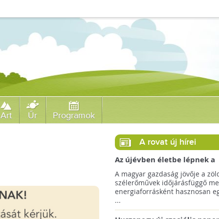
Art
Űr
Programok
A rovat új hírei
Az újévben életbe lépnek a
szélerőművek telepítését
A magyar gazdaság jövője a zöl
megkönnyítő rendelkezések
szélerőművek időjárásfüggő me
energiaforrásként hasznosan egé
...