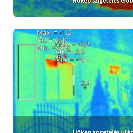
Hőkép szigetelés előt
Hőkép szigetelés utá