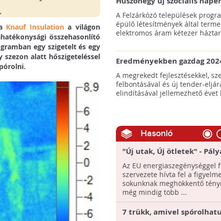
Huszonegy új szociális nap
hátrányos helyzetű kistele
A Felzárkózó települések progr
külterületén!
épülő létesítmények által terme
 a
Knauf Insulation
a világon
elektromos áram kétezer háztart
ahatékonysági összehasonlító
rogramban egy szigetelt és egy
y szezon alatt hőszigeteléssel
Eredményekben gazdag 2024
pórolni.
az amerikai tengeri szélene
A megrekedt fejlesztésekkel, sz
felbontásával és új tender-eljár
elindításával jellemezhető évet 
Hasonló
"Új utak, Új ötletek" - Pály
energiaszegénység ellen
Az EU energiaszegénységgel f
szervezete hívta fel a figyelme
sokunknak meghökkentő tényr
még mindig több ...
7 trükk, amivel spórolhat