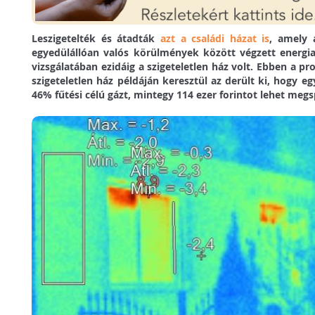
Leszigetelték és átadták
azt a családi házat is
, amely
egyedülállóan valós körülmények között végzett energi
vizsgálatában ezidáig a szigeteletlen ház volt. Ebben a p
szigeteletlen ház példáján keresztül az derült ki, hogy eg
46% fűtési célú gázt, mintegy 114 ezer forintot lehet megs