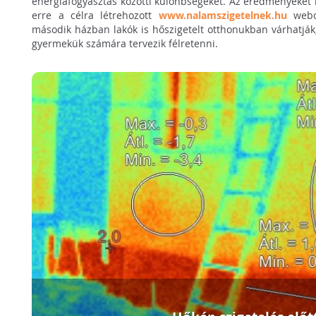
energiafogyasztás közötti különbségeket. Az eredményeket 
erre a célra létrehozott
www.nalamszigetelnek.hu
webol
második házban lakók is hőszigetelt otthonukban várhatják
gyermekük számára tervezik félretenni.