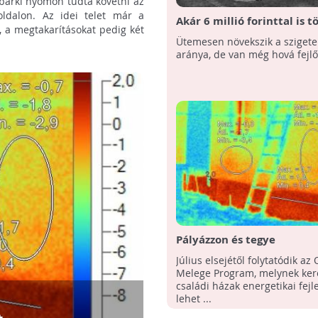
bárki nyomon tudta követni az
dalon. Az idei telet már a
Akár 6 millió forinttal is t
, a megtakarításokat pedig két
egy szigetelt családi ház
Ütemesen növekszik a szigete
aránya, de van még hová fejlő
Pályázzon és tegye
energiahatékonyabbá ott
Július elsejétől folytatódik az
Melege Program, melynek ker
családi házak energetikai fejl
lehet ...