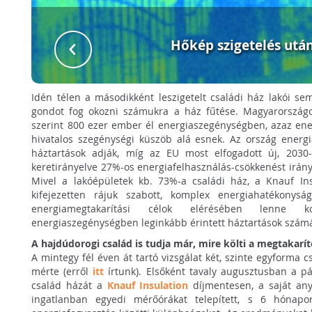
Hőkép szigetelés utá
Idén télen a másodikként leszigetelt családi ház lakói se
gondot fog okozni számukra a ház fűtése. Magyarország
szerint 800 ezer ember él energiaszegénységben, azaz ener
hivatalos szegénységi küszöb alá esnek. Az ország energ
háztartások adják, míg az EU most elfogadott új, 2030-
keretirányelve 27%-os energiafelhasználás-csökkenést irán
Mivel a lakóépületek kb. 73%-a családi ház, a Knauf Ins
kifejezetten rájuk szabott, komplex energiahatékony
energiamegtakarítási célok elérésében lenne
energiaszegénységben leginkább érintett háztartások számá
A hajdúdorogi család is tudja már, mire költi a megtakaríto
A mintegy fél éven át tartó vizsgálat két, szinte egyforma 
mérte (erről
itt
írtunk). Elsőként tavaly augusztusban a p
család házát a
Knauf Insulation
díjmentesen, a saját anya
ingatlanban egyedi mérőórákat telepített, s 6 hónapo