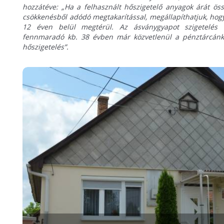
hozzátéve: „Ha a felhasznált hőszigetelő anyagok árát öss
csökkenésből adódó megtakarítással, megállapíthatjuk, hog
12 éven belül megtérül. Az ásványgyapot szigetelés 
fennmaradó kb. 38 évben már közvetlenül a pénztárcánkna
hőszigetelés”.