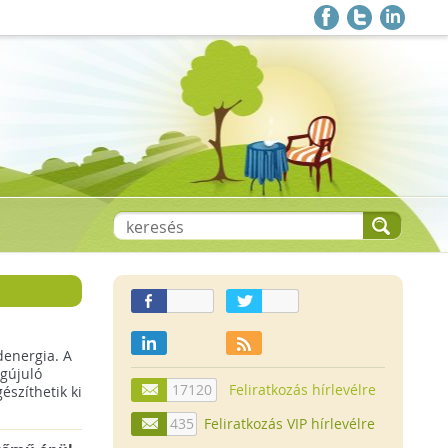
denergia. A
gújuló
17120
Feliratkozás hírlevélre
szíthetik ki
435
Feliratkozás VIP hírlevélre