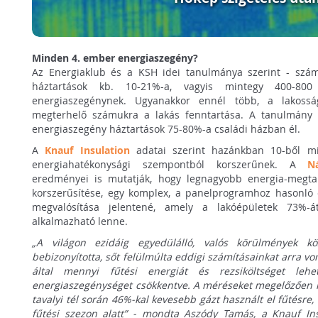
Minden 4. ember energiaszegény?
Az Energiaklub és a KSH idei tanulmánya szerint - számí
háztartások kb. 10-21%-a, vagyis mintegy 400-800 
energiaszegénynek. Ugyanakkor ennél több, a lakossá
megterhelő számukra a lakás fenntartása. A tanulmány 
energiaszegény háztartások 75-80%-a családi házban él.
A
Knauf Insulation
adatai szerint hazánkban 10-ből mi
energiahatékonysági szempontból korszerűnek. A
N
eredményei is mutatják, hogy legnagyobb energia-megtaka
korszerűsítése, egy komplex, a panelprogramhoz hasonló
megvalósítása jelentené, amely a lakóépületek 73%-á
alkalmazható lenne.
„A világon ezidáig egyedülálló, valós körülmények köz
bebizonyította, sőt felülmúlta eddigi számításainkat arra v
által mennyi fűtési energiát és rezsiköltséget lehe
energiaszegénységet csökkentve. A méréseket megelőzően le
tavalyi tél során 46%-kal kevesebb gázt használt el fűtésre, 
fűtési szezon alatt” - mondta Aszódy Tamás, a Knauf Ins