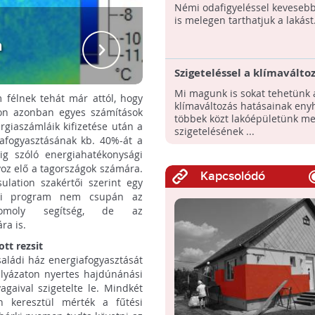
fűtésen
Némi odafigyeléssel keveseb
is melegen tarthatjuk a lakást
n
Ingat
Szigeteléssel a klímaváltoz
Mi magunk is sokat tehetünk 
m félnek tehát már attól, hogy
klímaváltozás hatásainak enyh
on azonban egyes számítások
többek közt lakóépületünk me
giaszámláik kifizetése után a
szigetelésének ...
iafogyasztásának kb. 40%-át a
ig szóló energiahatékonysági
yoz elő a tagországok számára.
Kapcsolódó
ulation szakértői szerint egy
sági program nem csupán az
 komoly segítség, de az
ra is.
tt rezsit
családi ház energiafogyasztását
ályázaton nyertes hajdúnánási
gaival szigetelte le. Mindkét
n keresztül mérték a fűtési