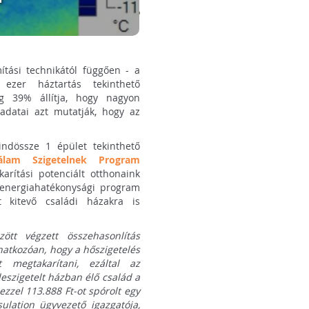
tási technikától függően - a
ezer háztartás tekinthető
g 39% állítja, hogy nagyon
adatai azt mutatják, hogy az
ndössze 1 épület tekinthető
álam Szigetelnek Program
rítási potenciált otthonaink
 energiahatékonysági program
t kitevő családi házakra is
ött végzett összehasonlítás
onatkozóan, hogy a hőszigetelés
t megtakarítani, ezáltal az
szigetelt házban élő család a
ezzel 113.888 Ft-ot spórolt egy
ulation ügyvezető igazgatója,