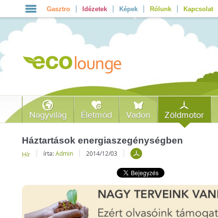
Gasztro
Idézetek
Képek
Rólunk
Kapcsolat
Nagyvilág
Életmód
Vadon
Zöldmotor
Háztartások energiaszegénységben
írta:
Admin
2014/12/03
Hír