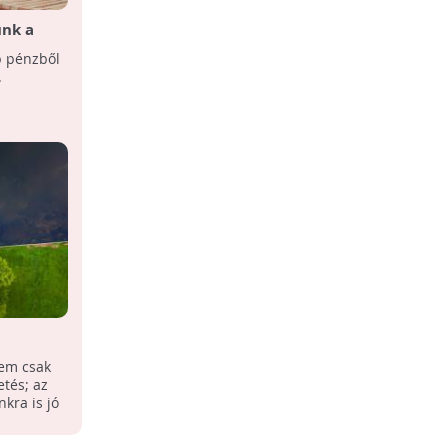
unk a
Szigeteléssel a klímaváltozás ellen
b pénzből
Mi magunk is sokat tehetünk a
.
klímaváltozás hatásainak enyhítéséért,
többek közt lakóépületünk megfelelő
szigetelésének ...
Interjú Kanyuk Lászlóval
nem csak
A Knauf Insulation szigetelésgyártó
tés; az
vállalat marketing vezetőjével
kra is jó
beszélgettünk.