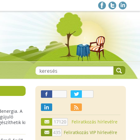
denergia. A
gújuló
17120
Feliratkozás hírlevélre
szíthetik ki
435
Feliratkozás VIP hírlevélre