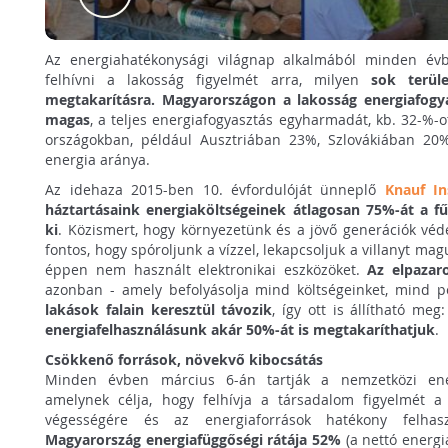
Az energiahatékonysági világnap alkalmából minden év
felhívni a lakosság figyelmét arra, milyen
sok terül
megtakarításra. Magyarországon a lakosság energiafogy
magas
, a teljes energiafogyasztás egyharmadát, kb. 32-%-o
országokban, például Ausztriában 23%, Szlovákiában 20% 
energia aránya.
Az idehaza 2015-ben 10. évfordulóját ünneplő
Knauf In
háztartásaink energiaköltségeinek átlagosan 75%-át a fű
ki
. Közismert, hogy környezetünk és a jövő generációk vé
fontos, hogy spóroljunk a vízzel, lekapcsoljuk a villanyt mag
éppen nem használt elektronikai eszközöket.
Az elpazar
azonban - amely befolyásolja mind költségeinket, mind 
lakások falain keresztül távozik
, így ott is állítható meg
energiafelhasználásunk akár 50%-át is megtakaríthatjuk
.
Csökkenő források, növekvő kibocsátás
Minden évben március 6-án tartják a nemzetközi ener
amelynek célja, hogy felhívja a társadalom figyelmét a 
végességére és az energiaforrások hatékony felhasz
Magyarország energiafüggőségi rátája 52%
(a nettó energi