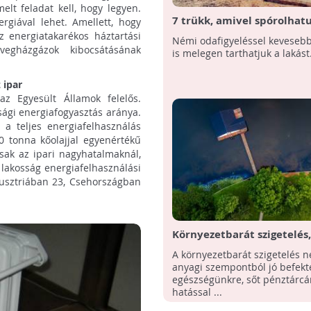
elt feladat kell, hogy legyen.
7 trükk, amivel spórolhat
giával lehet. Amellett, hogy
fűtésen
z energiatakarékos háztartási
Némi odafigyeléssel keveseb
vegházgázok kibocsátásának
is melegen tarthatjuk a lakást
 ipar
z Egyesült Államok felelős.
ági energiafogyasztás aránya.
a teljes energiafelhasználás
00 tonna kőolajjal egyenértékű
sak az ipari nagyhatalmaknál,
lakosság energiafelhasználási
usztriában 23, Csehországban
Környezetbarát szigetelés,
egészségesebb otthon
A környezetbarát szigetelés 
anyagi szempontból jó befekte
egészségünkre, sőt pénztárcán
hatással ...