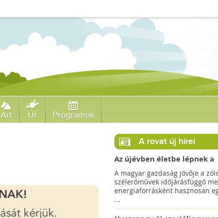
Art
Űr
Programok
A rovat új hírei
Az újévben életbe lépnek a
szélerőművek telepítését
A magyar gazdaság jövője a zöl
megkönnyítő rendelkezések
szélerőművek időjárásfüggő me
energiaforrásként hasznosan egé
...