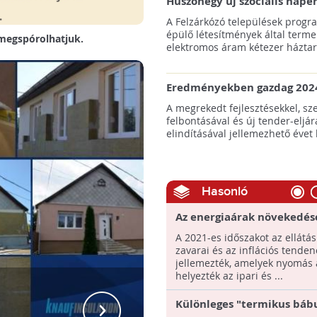
Huszonegy új szociális nap
hátrányos helyzetű kistele
A Felzárkózó települések progr
külterületén!
épülő létesítmények által terme
 megspórolhatjuk.
elektromos áram kétezer háztart
Eredményekben gazdag 2024
az amerikai tengeri szélene
A megrekedt fejlesztésekkel, sz
felbontásával és új tender-eljár
elindításával jellemezhető évet 
Hasonló
Az energiaárak növekedés
az érdeklődés az energiat
A 2021-es időszakot az ellátás
termékek iránt
zavarai és az inflációs tenden
jellemezték, amelyek nyomás 
helyezték az ipari és ...
Különleges "termikus báb
Szivárog