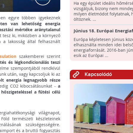
vizsgálják a pécsi egyetem
Ha egy épület ideális hőmérsé
milyen az ideális
vizsgáljuk, bizony nem mindeg
épülethőmérséklet
milyen életmódot folytatnak,
ben egyre többen igyekeznek
öltöznek. ...
eten van lehetőség energia
asztási mértéke aránytalanul
Június 18. Európai Energia
t tesz ki, miközben a környező
Napja
Európa képletesen június köz
a lakosság által felhasznált
elhasználta minden idei bels
energiaforrását. 2016-ban jún
esik az Európai ...
sulation
szakemberei szerint
tés és légkondicionálás teszi
delme szempontjából rendkívül
unk után, vagy kapcsoljuk ki az
Kapcsolódó
olt energia legnagyobb része
pedig CO2 kibocsátásunkat -
a
:
hőszigeteléssel a fűtési célú
giahatékonysági világnapot,
Föld természeti készleteinek
nálásának szükségességére.
aimport és a bruttó fogyasztás