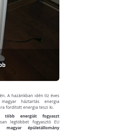
bb
én. A hazánkban idén tíz éves
 magyar háztartás energia
a fordított energia teszi ki.
 több energiát fogyaszt
osan legtöbbet fogyasztó EU
a magyar épületállomány