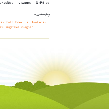
edése viszont 3-4%-os
(Hirdetés)
tás
Föld
fűtés
ház
háztartás
zsi
szigetelés
világnap