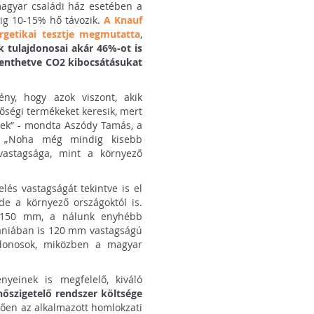
agyar családi ház esetében a
dig 10-15% hő távozik.
A Knauf
rgetikai tesztje megmutatta
,
k tulajdonosai akár 46%-ot is
kenthetve CO2 kibocsátásukat
ény, hogy azok viszont, akik
őségi termékeket keresik, mert
nek” - mondta Aszódy Tamás, a
ve: „Noha még mindig kisebb
vastagsága, mint a környező
lés vastagságát tekintve is el
e a környező országoktól is.
n 150 mm, a nálunk enyhébb
ániában is 120 mm vastagságú
ajdonosok, miközben a magyar
nyeinek is megfelelő, kiváló
őszigetelő rendszer költsége
ggően az alkalmazott homlokzati