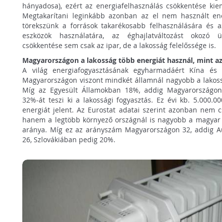
hányadosa), ezért az energiafelhasználás csökkentése kiem
Megtakarítani leginkább azonban az el nem használt ener
törekszünk a források takarékosabb felhasználására és a
eszközök használatára, az éghajlatváltozást okozó ü
csökkentése sem csak az ipar, de a lakosság felelőssége is.
Magyarországon a lakosság több energiát használ, mint az
A világ energiafogyasztásának egyharmadáért Kína és a
Magyarországon viszont mindkét államnál nagyobb a lakoss
Míg az Egyesült Államokban 18%, addig Magyarországon 
32%-át teszi ki a lakossági fogyasztás. Ez évi kb. 5.000.0
energiát jelent. Az Eurostat adatai szerint azonban nem c
hanem a legtöbb környező országnál is nagyobb a magyar 
aránya. Míg ez az arányszám Magyarországon 32, addig A
26, Szlovákiában pedig 20%.