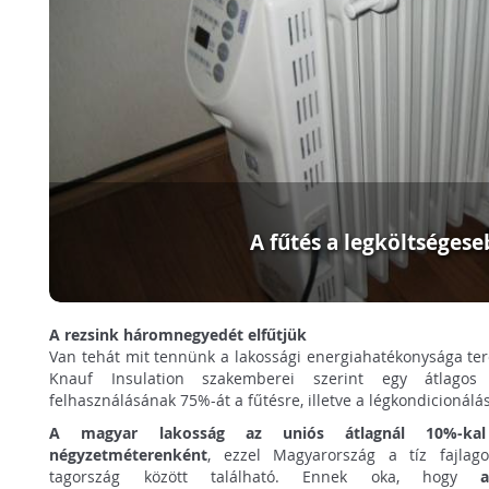
A fűtés a legköltségese
A rezsink háromnegyedét elfűtjük
Van tehát mit tennünk a lakossági energiahatékonysága ter
Knauf Insulation szakemberei szerint egy átlagos
felhasználásának 75%-át a fűtésre, illetve a légkondicionálásr
A magyar lakosság az uniós átlagnál 10%-kal
négyzetméterenként
, ezzel Magyarország a tíz fajlag
tagország között található. Ennek oka, hogy