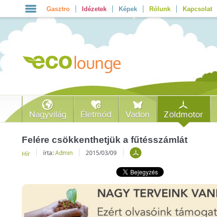
Gasztro
Idézetek
Képek
Rólunk
Kapcsolat
Nagyvilág
Életmód
Vadon
Zöldmotor
Felére csökkenthetjük a fűtésszámlát
írta:
Admin
2015/03/09
Hír