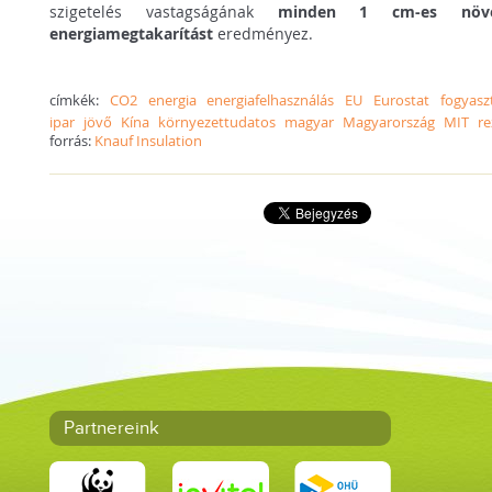
szigetelés vastagságának
minden 1 cm-es növek
energiamegtakarítást
eredményez.
címkék:
CO2
energia
energiafelhasználás
EU
Eurostat
fogyasz
ipar
jövő
Kína
környezettudatos
magyar
Magyarország
MIT
re
forrás:
Knauf Insulation
Partnereink