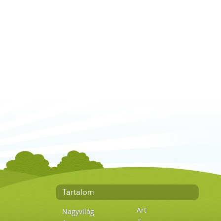
Tartalom
Art
Nagyvilág