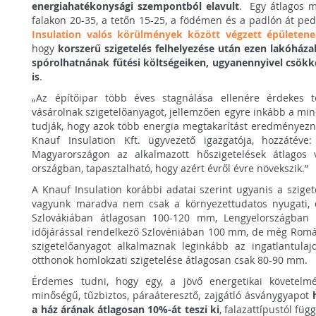
energiahatékonysági szempontból elavult
. Egy átlagos m
falakon 20-35, a tetőn 15-25, a födémen és a padlón át pe
Insulation valós körülmények között végzett épületene
hogy
korszerű szigetelés felhelyezése után ezen lakóháza
spórolhatnának fűtési költségeiken, ugyanennyivel csök
is
.
„Az építőipar több éves stagnálása ellenére érdekes t
vásárolnak szigetelőanyagot, jellemzően egyre inkább a min
tudják, hogy azok több energia megtakarítást eredményez
Knauf Insulation Kft. ügyvezető igazgatója, hozzáté
Magyarországon az alkalmazott hőszigetelések átlagos 
országban, tapasztalható, hogy azért évről évre növekszik.”
A Knauf Insulation korábbi adatai szerint ugyanis a szigete
vagyunk maradva nem csak a környezettudatos nyugati, d
Szlovákiában átlagosan 100-120 mm, Lengyelországba
időjárással rendelkező Szlovéniában 100 mm, de még Rom
szigetelőanyagot alkalmaznak leginkább az ingatlantul
otthonok homlokzati szigetelése átlagosan csak 80-90 mm.
Érdemes tudni, hogy egy, a jövő energetikai követelmé
minőségű, tűzbiztos, páraáteresztő, zajgátló ásványgyapot
h
a ház árának átlagosan 10%-át teszi ki
, falazattípustól fü