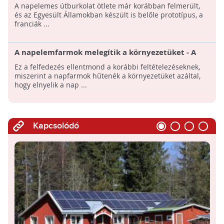
autóútját
A napelemes útburkolat ötlete már korábban felmerült,
és az Egyesült Államokban készült is belőle prototípus, a
franciák ...
A napelemfarmok melegítik a környezetüket - A
felfedezés befolyásolhatja azt, hogy a jövőben hol
Ez a felfedezés ellentmond a korábbi feltételezéseknek,
épülnek majd nagyléptékű naperőművek
miszerint a napfarmok hűtenék a környezetüket azáltal,
hogy elnyelik a nap ...
Kapcsolódó