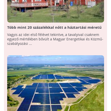
Több mint 20 százalékkal nőtt a háztartási méretű
naperőművek összkapacitása!
Vagyis az idei első félévet tekintve, a tavalyival csaknem
egyező mértékben bővült a Magyar Energetikai és Közmű-
szabályozási ...