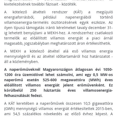
kivitelezésének további fázisait - közölték.
A kötelező átvételi rendszer (KÁT) a megújuló
energiaforrásból, például napenergiából történő
villamosenergia-termelés ösztönzésének egyik eszköze. Az
ilyen típusú támogatás iránti kérelmeket tavaly december 31-
ig lehetett benyújtani a MEKH-hez. A rendszerhez csatlakozó
termelők az előállított villamos energiát a piaci árnál
magasabb, jogszabályban meghatározott áron értékesíthetik.
A MEKH a kötelező átvétel alá eső villamos energia
mennyiségéről és az átvétel időtartamáról hoz határozatot -
áll a közleményben.
A naperőműveknél Magyarországon átlagosan évi 1050-
1200 óra üzemidővel lehet számolni, ami egy 0,5 MW-os
naperőmű esetén 525-600 megawattóra (MWh) éves
előállított villamos energiát jelent erőművenként. Ez
körülbelül 250 háztartás éves villamosenergia-
felhasználását fedezi.
A KÁT keretében a naperőművek összesen 10,5 gigawattóra
(GWh) mennyiségű villamos energiát értékesítettek 2015-ben,
ami 54,5 százalékos növekedés az előző évhez képest. A