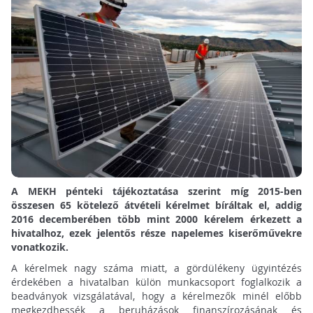
A MEKH pénteki tájékoztatása szerint míg 2015-ben
összesen 65 kötelező átvételi kérelmet bíráltak el, addig
2016 decemberében több mint 2000 kérelem érkezett a
hivatalhoz, ezek jelentős része napelemes kiserőművekre
vonatkozik.
A kérelmek nagy száma miatt, a gördülékeny ügyintézés
érdekében a hivatalban külön munkacsoport foglalkozik a
beadványok vizsgálatával, hogy a kérelmezők minél előbb
megkezdhessék a beruházások finanszírozásának és