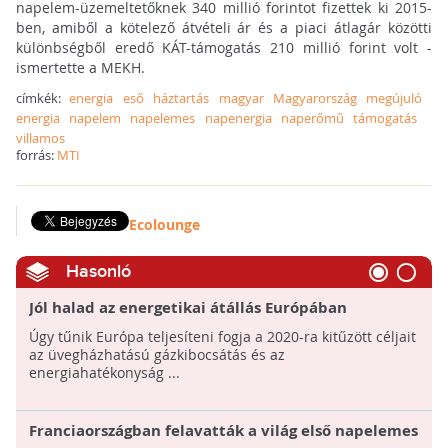
napelem-üzemeltetőknek 340 millió forintot fizettek ki 2015-
ben, amiből a kötelező átvételi ár és a piaci átlagár közötti
különbségből eredő KÁT-támogatás 210 millió forint volt -
ismertette a MEKH.
címkék:
energia
eső
háztartás
magyar
Magyarország
megújuló
energia
napelem
napelemes
napenergia
naperőmű
támogatás
villamos
forrás:
MTI
Ecolounge
Hasonló
Jól halad az energetikai átállás Európában
Úgy tűnik Európa teljesíteni fogja a 2020-ra kitűzött céljait
az üvegházhatású gázkibocsátás és az
energiahatékonyság ...
Franciaországban felavatták a világ első napelemes