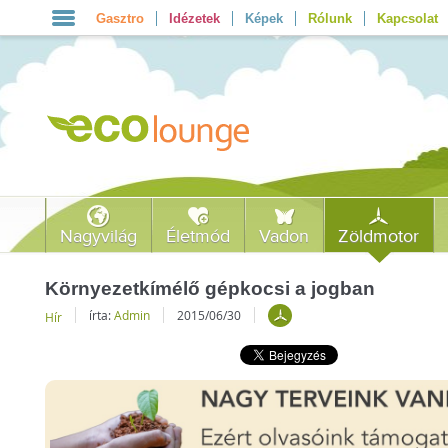
Gasztro
Idézetek
Képek
Rólunk
Kapcsolat
Nagyvilág
Életmód
Vadon
Zöldmotor
Környezetkímélő gépkocsi a jogban
írta:
Admin
2015/06/30
Hír