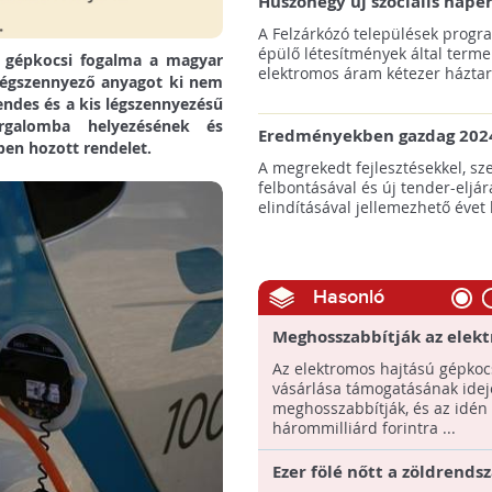
Huszonegy új szociális nap
hátrányos helyzetű kistele
A Felzárkózó települések progr
külterületén!
épülő létesítmények által terme
ő gépkocsi fogalma a magyar
elektromos áram kétezer háztart
 légszennyező anyagot ki nem
endes és a kis légszennyezésű
rgalomba helyezésének és
Eredményekben gazdag 2024
ben hozott rendelet.
az amerikai tengeri szélene
A megrekedt fejlesztésekkel, sz
felbontásával és új tender-eljár
elindításával jellemezhető évet 
Hasonló
Meghosszabbítják az elek
autók vásárlásának támog
Az elektromos hajtású gépkoc
vásárlása támogatásának idej
meghosszabbítják, és az idén
hárommilliárd forintra ...
Ezer fölé nőtt a zöldrend