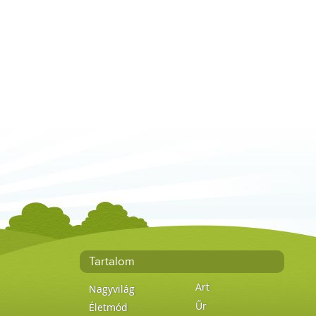
Tartalom
Art
Nagyvilág
Űr
Életmód