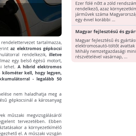
autók száma Magyarorszá
Ezer fölé nőtt a zöld rendsz
rendelkező, azaz környezetkí
járművek száma Magyarorszá
egy évvel korábbi ...
Magyar fejlesztésű és gyár
elektromosautó-töltőt av
Magyar fejlesztésű és gyártás
 rendelettervezet tartalmazza,
Budapesten
elektromosautó-töltőt avattak
erint
az elektromos gépkocsi
Mihály nemzetgazdasági mini
ulátorral rendelkezik,
illetve
részvételével vasárnap, ...
talmaz egy belső égésű motort,
ni lehet.
A hibrid elektromos
kilométer kell, hogy legyen,
kkumulátorral - legalább 50
erhelése nem haladhatja meg a
zésű gépkocsinál a károsanyag
űvek műszaki megvizsgálásáról
gjelent tervezetében. Ebben
áztatásakor a környezetkímélő
végezhető el. A műszaki vizsgán