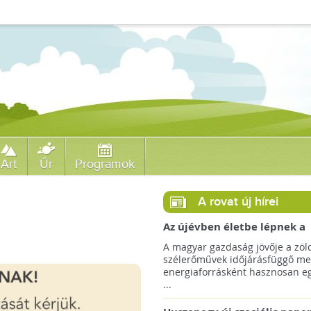
Art
Űr
Programok
A rovat új hírei
Az újévben életbe lépnek a
szélerőművek telepítését
A magyar gazdaság jövője a zöl
megkönnyítő rendelkezések
szélerőművek időjárásfüggő me
energiaforrásként hasznosan egé
...