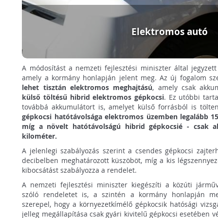
Elektromos autó
A módosítást a nemzeti fejlesztési miniszter által jegyzett
amely a kormány honlapján jelent meg. Az új fogalom sz
lehet tisztán elektromos meghajtású
, amely csak akkum
külső töltésű hibrid elektromos gépkocsi
. Ez utóbbi tar
továbbá akkumulátort is, amelyet külső forrásból is tölte
gépkocsi hatótávolsága elektromos üzemben legalább 15 
míg a növelt hatótávolságú hibrid gépkocsié - csak a
kilométer.
A jelenlegi szabályozás szerint a csendes gépkocsi zajt
decibelben meghatározott küszöböt, míg a kis légszennye
kibocsátást szabályozza a rendelet.
A nemzeti fejlesztési miniszter kiegészíti a közúti járm
szóló rendeletet is, a szintén a kormány honlapján me
szerepel, hogy a környezetkímélő gépkocsik hatósági vizsg
jelleg megállapítása csak gyári kivitelű gépkocsi esetében 