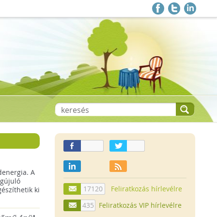
denergia. A
gújuló
17120
Feliratkozás hírlevélre
szíthetik ki
435
Feliratkozás VIP hírlevélre