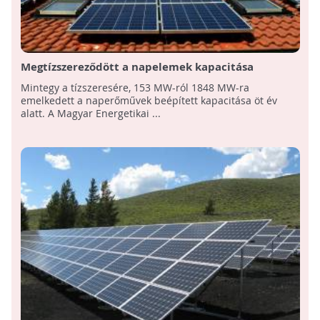
Megtízszereződött a napelemek kapacitása
hazánkban az elmúlt öt évben!
Mintegy a tízszeresére, 153 MW-ról 1848 MW-ra
emelkedett a naperőművek beépített kapacitása öt év
alatt. A Magyar Energetikai ...