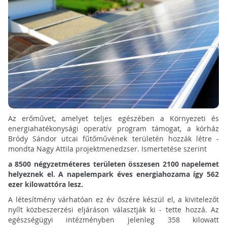
Az erőművet, amelyet teljes egészében a Környezeti és
energiahatékonysági operatív program támogat, a kórház
Bródy Sándor utcai fűtőművének területén hozzák létre -
mondta Nagy Attila projektmenedzser. Ismertetése szerint
a 8500 négyzetméteres területen összesen 2100 napelemet
helyeznek el.
A napelempark éves energiahozama így 562
ezer kilowattóra lesz.
A létesítmény várhatóan ez év őszére készül el, a kivitelezőt
nyílt közbeszerzési eljáráson választják ki - tette hozzá. Az
egészségügyi intézményben jelenleg 358 kilowatt