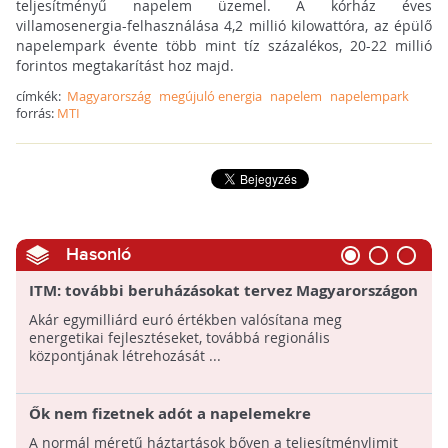
teljesítményű napelem üzemel. A kórház éves
villamosenergia-felhasználása 4,2 millió kilowattóra, az épülő
napelempark évente több mint tíz százalékos, 20-22 millió
forintos megtakarítást hoz majd.
címkék:
Magyarország
megújuló energia
napelem
napelempark
forrás:
MTI
Hasonló
ITM: további beruházásokat tervez Magyarországon
a kaposvári naperőművet építő kínai cég
Akár egymilliárd euró értékben valósítana meg
energetikai fejlesztéseket, továbbá regionális
központjának létrehozását ...
Ők nem fizetnek adót a napelemekre
A normál méretű háztartások bőven a teljesítménylimit