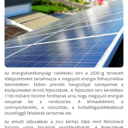
Az energiahatékonysági cselekvési terv a 2020-ig tervezett
elképzeléseket tartalmazza a megújuló energia felhasználása
tekintetében. Ebben jelentős hangsúllyal szerepelnek a
középületeket érintő fejlesztések. A fejlesztési terv keretében
1160 milliárd forintot fordítanak arra, hogy megújuló energiát
vonjanak be a rendszerbe. A klímavédelem, a
szennyvízkezelés, a víztisztítás, a hulladékgazdálkodással
összefüggő feladatok tartoznak ide.
Az elmúlt időszakban a zirci kórház több mint félmilliárd
forintos uniós forrásból gazdálkodhatott. A fejlesztések