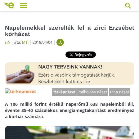
Napelemekkel szerelték fel a zirci Erzsébet
kórházat
írta:
MTI
2018/04/04
Hír
térképnézet
műholdas nézet
utca nézet
A 106 millió forint értékű naperőmű 638 napelemből áll,
évente 35-40 százalékos energiamegtakarítást eredményez
a kórház számára.