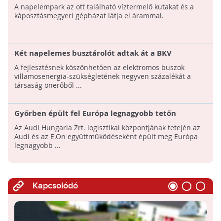
napelemfarmmal 2000 kW energiatermelést
A napelempark az ott található víztermelő kutakat és a
lehetővé tevő rendszer épül ki
káposztásmegyeri gépházat látja el árammal.
Két napelemes busztárolót adtak át a BKV
kelenföldi buszgarázsában
A fejlesztésnek köszönhetően az elektromos buszok
villamosenergia-szükségletének negyven százalékát a
társaság önerőből ...
Győrben épült fel Európa legnagyobb tetőn
kialakított napelemfarmja!
Az Audi Hungaria Zrt. logisztikai központjának tetején az
Audi és az E.On együttműködéseként épült meg Európa
legnagyobb ...
Kapcsolódó