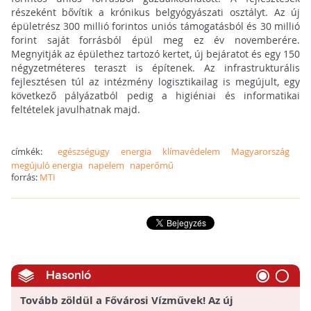
részeként bővítik a krónikus belgyógyászati osztályt. Az új
épületrész 300 millió forintos uniós támogatásból és 30 millió
forint saját forrásból épül meg ez év novemberére.
Megnyitják az épülethez tartozó kertet, új bejáratot és egy 150
négyzetméteres teraszt is építenek. Az infrastrukturális
fejlesztésen túl az intézmény logisztikailag is megújult, egy
következő pályázatból pedig a higiéniai és informatikai
feltételek javulhatnak majd.
címkék:
egészségügy
energia
klímavédelem
Magyarország
megújuló energia
napelem
naperőmű
forrás:
MTI
Hasonló
Tovább zöldül a Fővárosi Vízművek! Az új