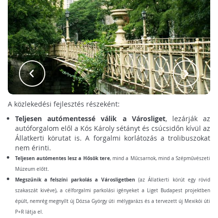
A közlekedési fejlesztés részeként:
Teljesen autómentessé válik a Városliget
, lezárják az
autóforgalom elől a Kós Károly sétányt és csúcsidőn kívül az
Állatkerti körutat is. A forgalmi korlátozás a trolibuszokat
nem érinti.
Teljesen autómentes lesz a Hősök tere
, mind a Műcsarnok, mind a Szépművészeti
Múzeum előtt.
Megszűnik a felszíni parkolás a Városligetben
(az Állatkerti körút egy rövid
szakaszát kivéve), a célforgalmi parkolási igényeket a Liget Budapest projektben
épült, nemrég megnyílt új Dózsa György úti mélygarázs és a tervezett új Mexikói úti
P+R látja el.