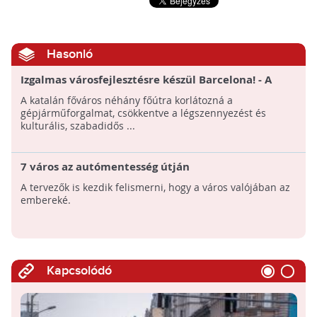
Hasonló
Izgalmas városfejlesztésre készül Barcelona! - A
levegő- és zajszennyezés problémáját autómentes
A katalán főváros néhány főútra korlátozná a
„szupertömbök” oldanák meg
gépjárműforgalmat, csökkentve a légszennyezést és
kulturális, szabadidős ...
7 város az autómentesség útján
A tervezők is kezdik felismerni, hogy a város valójában az
embereké.
Kapcsolódó