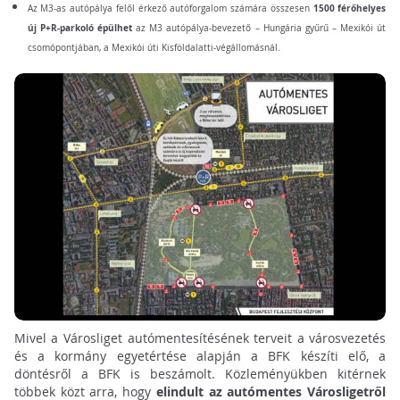
1500 férőhelyes
Az M3-as autópálya felől érkező autóforgalom számára összesen
új P+R-parkoló épülhet
az M3 autópálya-bevezető – Hungária gyűrű – Mexikói út
csomópontjában, a Mexikói úti Kisföldalatti-végállomásnál.
Mivel a Városliget autómentesítésének terveit a városvezetés
és a kormány egyetértése alapján a BFK készíti elő, a
döntésről a BFK is beszámolt. Közleményükben kitérnek
többek közt arra, hogy
elindult az autómentes Városligetről