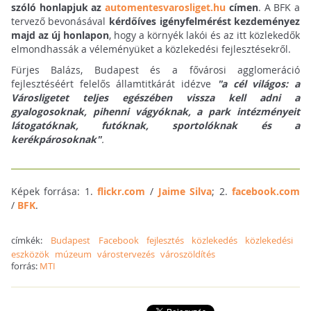
szóló honlapjuk az
automentesvarosliget.hu
címen
. A BFK a
tervező bevonásával
kérdőíves igényfelmérést kezdeményez
majd az új honlapon
, hogy a környék lakói és az itt közlekedők
elmondhassák a véleményüket a közlekedési fejlesztésekről.
Fürjes Balázs, Budapest és a fővárosi agglomeráció
fejlesztéséért felelős államtitkárát idézve
"a cél világos: a
Városligetet teljes egészében vissza kell adni a
gyalogosoknak, pihenni vágyóknak, a park intézményeit
látogatóknak, futóknak, sportolóknak és a
kerékpárosoknak"
.
Képek forrása: 1.
flickr.com
/
Jaime Silva
; 2.
facebook.com
/
BFK
.
címkék:
Budapest
Facebook
fejlesztés
közlekedés
közlekedési
eszközök
múzeum
várostervezés
városzöldítés
forrás:
MTI