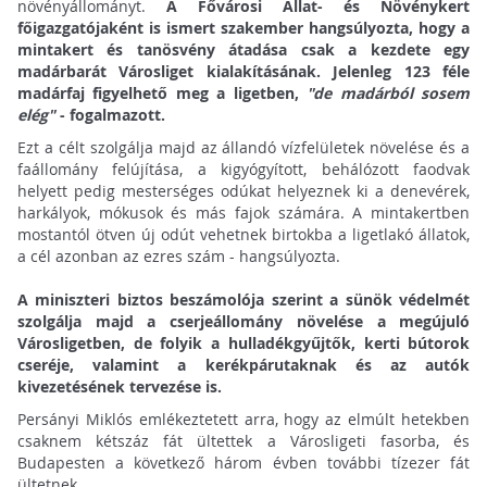
növényállományt.
A Fővárosi Állat- és Növénykert
főigazgatójaként is ismert szakember hangsúlyozta, hogy a
mintakert és tanösvény átadása csak a kezdete egy
madárbarát Városliget kialakításának. Jelenleg 123 féle
madárfaj figyelhető meg a ligetben,
"de madárból sosem
elég"
- fogalmazott.
Ezt a célt szolgálja majd az állandó vízfelületek növelése és a
faállomány felújítása, a kigyógyított, behálózott faodvak
helyett pedig mesterséges odúkat helyeznek ki a denevérek,
harkályok, mókusok és más fajok számára. A mintakertben
mostantól ötven új odút vehetnek birtokba a ligetlakó állatok,
a cél azonban az ezres szám - hangsúlyozta.
A miniszteri biztos beszámolója szerint a sünök védelmét
szolgálja majd a cserjeállomány növelése a megújuló
Városligetben, de folyik a hulladékgyűjtők, kerti bútorok
cseréje, valamint a kerékpárutaknak és az autók
kivezetésének tervezése is.
Persányi Miklós emlékeztetett arra, hogy az elmúlt hetekben
csaknem kétszáz fát ültettek a Városligeti fasorba, és
Budapesten a következő három évben további tízezer fát
ültetnek.