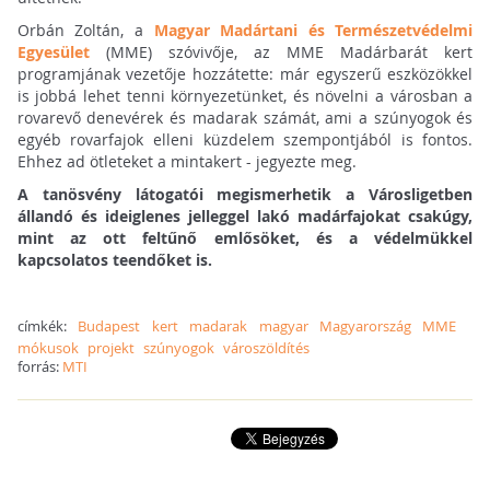
Orbán Zoltán, a
Magyar Madártani és Természetvédelmi
Egyesület
(MME) szóvivője, az MME Madárbarát kert
programjának vezetője hozzátette: már egyszerű eszközökkel
is jobbá lehet tenni környezetünket, és növelni a városban a
rovarevő denevérek és madarak számát, ami a szúnyogok és
egyéb rovarfajok elleni küzdelem szempontjából is fontos.
Ehhez ad ötleteket a mintakert - jegyezte meg.
A tanösvény látogatói megismerhetik a Városligetben
állandó és ideiglenes jelleggel lakó madárfajokat csakúgy,
mint az ott feltűnő emlősöket, és a védelmükkel
kapcsolatos teendőket is.
címkék:
Budapest
kert
madarak
magyar
Magyarország
MME
mókusok
projekt
szúnyogok
városzöldítés
forrás:
MTI