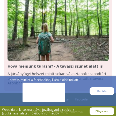
Hová menjünk túrázni? - A tavaszi szünet alatt is
nyitva tartanak a tanösvények és arborétumok
A járványügyi helyzet miatt sokan választanak szabadtéri
programot, különösen most, hogy beköszöntött a tavasz.
Kövess minket a facebookon, likeold oldalunkat!
Azonban ...
Bezárás
Weboldalunk használatával jóváhagyod a cookie-k
Elfogadom
(sütik) használatát.
További információk