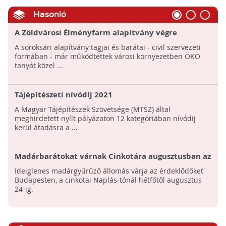
Hasonló
A Zöldvárosi Élményfarm alapítvány végre
megkezdte gyakorlati működését!
A soroksári alapítvány tagjai és barátai - civil szervezeti
formában - már működtettek városi környezetben ÖKO
tanyát közel ...
Tájépítészeti nívódíj 2021
A Magyar Tájépítészek Szövetsége (MTSZ) által
meghirdetett nyílt pályázaton 12 kategóriában nívódíj
kerül átadásra a ...
Madárbarátokat várnak Cinkotára augusztusban az
ideiglenes madárgyűrűző állomásra
Ideiglenes madárgyűrűző állomás várja az érdeklődőket
Budapesten, a cinkotai Naplás-tónál hétfőtől augusztus
24-ig.