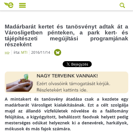
Madárbarát kertet és tanösvényt adtak át a
Városligetben pénteken, a park kert- és
tájépítészeti megújítási programjának
részeként
írta:
MTI
2016/11/14
Hír
A mintakert és tanösvény átadása csak a kezdete egy
madárbarát Városliget kialakításának. Ezt a célt szolgálja
majd az állandó vízfelületek növelése és a faállomány
felújítása, a kigyógyított, behálózott faodvak helyett pedig
mesterséges odúkat helyeznek ki a denevérek, harkályok,
mókusok és más fajok számára.