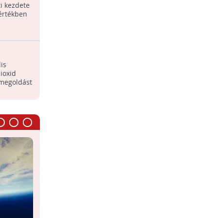
ti kezdete
értékben
t
is
ioxid
 megoldást