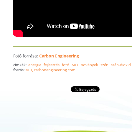
Fotó forrása:
Carbon Engineering
címkék:
energia
fejlesztés
fotó
MIT
növények
szén
szén-dioxid
forrás:
MTI, carbonengineering.com