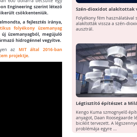
an 600 dollárra becsülte egy
on Engineering szerint létező
Szén-dioxidot alakítottak 
sikerült csökkenteniük.
szénné ausztrál kutatók
Folyékony fém használatával 
elmondta, a fejlesztés iránya,
alakították vissza a szén-dioxi
etikus folyékony üzemanyag
ausztrál.
az új üzemanyagból, megújuló
származó hidrogénnel vegyítve.
ilyen az
MIT által 2016-ban
em projektje
.
Légtisztító építészet a Mil
Designhétről
Kengo Kuma szmognyelő építé
anyagot, Daan Roosegaarde lég
biciklit tervezett. A légszenny
problémája egyre ...