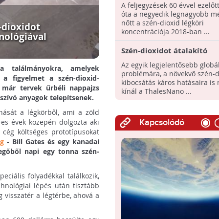
koncentrációja
A feljegyzések 60 évvel ezelőt
óta a negyedik legnagyobb m
nőtt a szén-dioxid légköri
-dioxidot
koncentrációja 2018-ban ...
nológiával
Szén-dioxidot átalakító
elektrokémiai reaktoroka
Az egyik legjelentősebb globál
a találmányokra, amelyek
fejlesztenek
problémára, a növekvő szén-d
a figyelmet a szén-dioxid-
kibocsátás káros hatásaira is
 már tervek űrbéli nappajzs
kínál a ThalesNano ...
 szívó anyagok telepítsenek.
nását a légkörből, ami a zöld
-es évek közepén dolgozta aki
Kapcsolódó
 cég költséges prototípusokat
ng
- Bill Gates és egy kanadai
vegőből napi egy tonna szén-
peciális folyadékkal találkozik,
hnológiai lépés után tisztább
g visszatér a légtérbe, ahová a