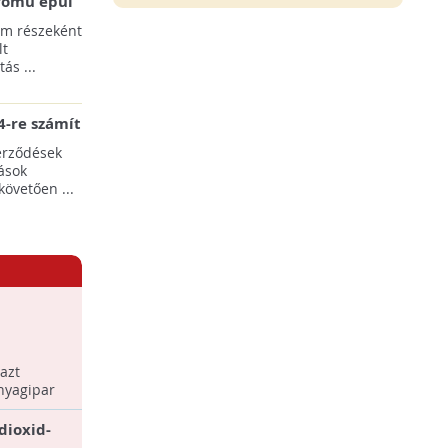
erőmű épül
pülések
am részeként
lt
ás ...
-re számít
rgia-ágazat
erződések
ások
követően ...
an az
azt
nyagipar
dioxid-