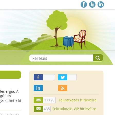
denergia. A
gújuló
17120
Feliratkozás hírlevélre
szíthetik ki
435
Feliratkozás VIP hírlevélre