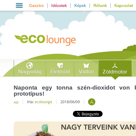
Gasztro
Idézetek
Képek
Rólunk
Kapcsolat
Nagyvilág
Életmód
Vadon
Zöldmotor
Naponta egy tonna szén-dioxidot von 
prototípus!
írta:
ecolounge
2018/06/09
Hír