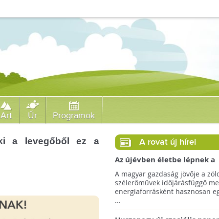
Art
Űr
Programok
ki a levegőből ez a
A rovat új hírei
Az újévben életbe lépnek a
szélerőművek telepítését
A magyar gazdaság jövője a zöl
megkönnyítő rendelkezések
szélerőművek időjárásfüggő me
energiaforrásként hasznosan egé
...