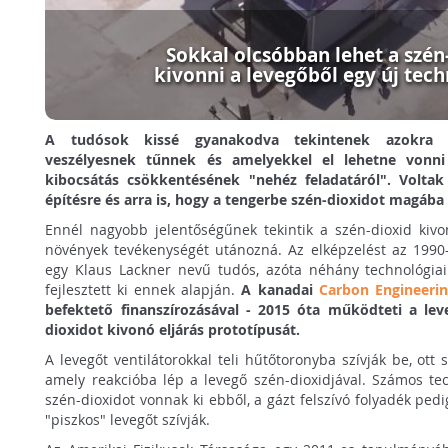
Sokkal olcsóbban lehet a szén
kivonni a levegőből egy új tech
A tudósok kissé gyanakodva tekintenek azokra 
veszélyesnek tűnnek és amelyekkel el lehetne vonni 
kibocsátás csökkentésének "nehéz feladatáról". Voltak
építésre és arra is, hogy a tengerbe szén-dioxidot magába
Ennél nagyobb jelentőségűnek tekintik a szén-dioxid kivo
növények tevékenységét utánozná. Az elképzelést az 1990
egy Klaus Lackner nevű tudós, azóta néhány technológiai
fejlesztett ki ennek alapján.
A kanadai
Carbon Engineeri
befektető finanszírozásával - 2015 óta működteti a le
dioxidot kivonó eljárás prototípusát.
A levegőt ventilátorokkal teli hűtőtoronyba szívják be, ott s
amely reakcióba lép a levegő szén-dioxidjával. Számos tec
szén-dioxidot vonnak ki ebből, a gázt felszívó folyadék pedi
"piszkos" levegőt szívják.