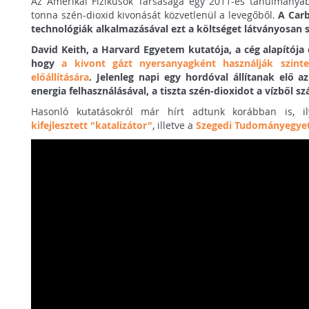
Az Amerikai Fizikusok Társasága egy 2011-es tanulmányáb
tonna szén-dioxid kivonását közvetlenül a levegőből.
A Carb
technológiák alkalmazásával ezt a költséget látványosan 
David Keith, a Harvard Egyetem kutatója, a cég alapítója 
hogy
a kivont gázt nyersanyagként használják szint
előállítására
. Jelenleg napi egy hordóval állítanak elő 
energia felhasználásával, a tiszta szén-dioxidot a vízből 
Hasonló kutatásokról már hírt adtunk korábban is, 
kifejlesztett "katalizátor"
, illetve a
Szegedi Tudományegyet