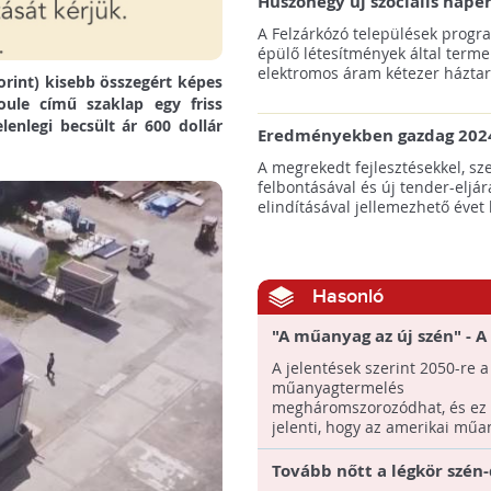
Huszonegy új szociális nap
hátrányos helyzetű kistele
A Felzárkózó települések progr
külterületén!
épülő létesítmények által terme
elektromos áram kétezer háztart
orint) kisebb összegért képes
oule című szaklap egy friss
lenlegi becsült ár 600 dollár
Eredményekben gazdag 2024
az amerikai tengeri szélene
A megrekedt fejlesztésekkel, sz
felbontásával és új tender-eljár
elindításával jellemezhető évet 
Hasonló
"A műanyag az új szén" - A
műanyagipar lehet a
A jelentések szerint 2050-re a
legszennyezőbb Amerikáb
műanyagtermelés
évtized végére
megháromszorozódhat, és ez 
jelenti, hogy az amerikai műa
már az évtized ...
Tovább nőtt a légkör szén-