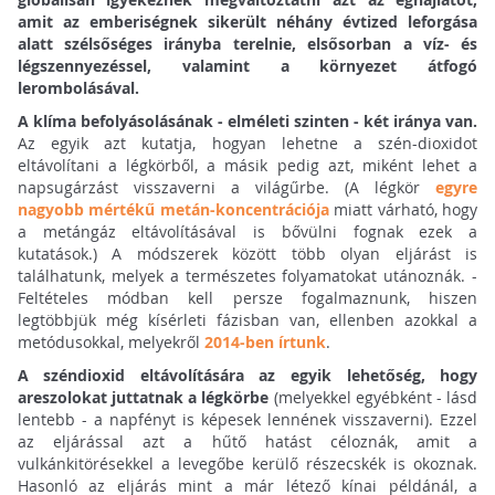
amit az emberiségnek sikerült néhány évtized leforgása
alatt szélsőséges irányba terelnie, elsősorban a víz- és
légszennyezéssel, valamint a környezet átfogó
lerombolásával.
A klíma befolyásolásának - elméleti szinten - két iránya van.
Az egyik azt kutatja, hogyan lehetne a szén-dioxidot
eltávolítani a légkörből, a másik pedig azt, miként lehet a
napsugárzást visszaverni a világűrbe. (A légkör
egyre
nagyobb mértékű metán-koncentrációja
miatt várható, hogy
a metángáz eltávolításával is bővülni fognak ezek a
kutatások.) A módszerek között több olyan eljárást is
találhatunk, melyek a természetes folyamatokat utánoznák. -
Feltételes módban kell persze fogalmaznunk, hiszen
legtöbbjük még kísérleti fázisban van, ellenben azokkal a
metódusokkal, melyekről
2014-ben írtunk
.
A széndioxid eltávolítására az egyik lehetőség, hogy
areszolokat juttatnak a légkörbe
(melyekkel egyébként - lásd
lentebb - a napfényt is képesek lennének visszaverni). Ezzel
az eljárással azt a hűtő hatást céloznák, amit a
vulkánkitörésekkel a levegőbe kerülő részecskék is okoznak.
Hasonló az eljárás mint a már létező kínai példánál, a