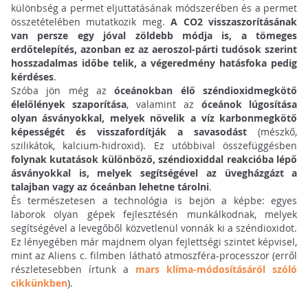
különbség a permet eljuttatásának módszerében és a permet
összetételében mutatkozik meg.
A CO2 visszaszorításának
van persze egy jóval zöldebb módja is, a tömeges
erdőtelepítés, azonban ez az aeroszol-párti tudósok szerint
hosszadalmas időbe telik, a végeredmény hatásfoka pedig
kérdéses
.
Szóba jön még az
óceánokban élő széndioxidmegkötő
élelőlények szaporítása
, valamint az
óceánok lúgosítása
olyan ásványokkal, melyek növelik a víz karbonmegkötő
képességét és visszafordítják a savasodást
(mészkő,
szilikátok, kalcium-hidroxid). Ez utóbbival összefüggésben
folynak kutatások különböző, széndioxiddal reakcióba lépő
ásványokkal is, melyek segítségével az üvegházgázt a
talajban vagy az óceánban lehetne tárolni
.
És természetesen a technológia is bejön a képbe: egyes
laborok olyan gépek fejlesztésén munkálkodnak, melyek
segítségével a levegőből közvetlenül vonnák ki a széndioxidot.
Ez lényegében már majdnem olyan fejlettségi szintet képvisel,
mint az Aliens c. filmben látható atmoszféra-processzor (erről
részletesebben írtunk a
mars klíma-módosításáról szóló
cikkünkben
).