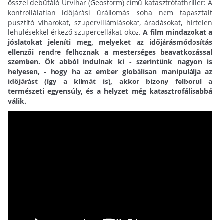
ősszel debütáló Űrvihar (Geostorm) című katasztrófathriller: A
kontrollálatlan időjárási űrállomás soha nem tapasztalt
pusztító viharokat, szupervillámlásokat, áradásokat, hirtelen
lehülésekkel érkező szupercellákat okoz.
A film mindazokat a
jóslatokat jeleníti meg, melyeket az időjárásmódosítás
ellenzői rendre felhoznak a mesterséges beavatkozással
szemben. Ők abból indulnak ki - szerintünk nagyon is
helyesen, - hogy ha az ember globálisan manipulálja az
időjárást (így a klímát is), akkor bizony felborul a
természeti egyensúly, és a helyzet még katasztrofálisabbá
válik.