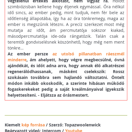
végtelenül értékes alkotást, nem vigyáz rá.
Holott
szimbiózisban kellene hogy éljenek egymással. Óra nélkül
idő sincs, az ember pedig, mint tudjuk, nem fér bele az
időtlenség állapotába, így ha az óra tönkremegy, maga az
ember is megszűnik létezni. A precíz szerkezet most még
mutatja az időt, ám percmutatója sokszor kiakad,
másodpercmutatója ide-oda rángatózik. Talán csak a
teremtői gondviselésnek köszönhető, hogy még nem ment
tönkre…
Az ember persze
az utolsó pillanatban ráeszmél
minderre
, ám ahelyett, hogy végre megbecsülné, óvná
ajándékát, és időt adna arra, hogy annak élő alkatrészei
regenerálódhassanak, másként cselekszik: Rossz
szokásain továbbra sem hajlandó változtatni. Öntelt
módon inkább okoskodik, a szerinte hibásan működő
fogaskerekeket pedig a saját kreálmányaival igyekszik
helyettesíteni. - Eljátsza az órásmestert.
Kiemelt
kép forrása
/ Szerző: Topazwoolenwick
Beágyazott videó: Intercom /
Youtube