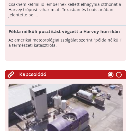
otthonát a Harvey trópusi vihar miatt
Csaknem kétmillió embernek kellett elhagynia otthonát a
Harvey trópusi vihar miatt Texasban és Louisianában -
jelentette be ...
Példa nélküli pusztítást végzett a Harvey hurrikán
Az amerikai meteorológiai szolgálat szerint "példa nélküli"
a természeti katasztrófa.
Kapcsolódó