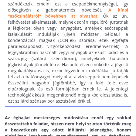
szándékozik emelni ezt a csapadékmennyiséget, így
elősegítvén a gabonatermés növelését.
A kínai
"esőcsinálásról" bővebben itt olvashat
. Ők az ún.
felhővetést alkalmazzák, melynek során repülőről juttatnak
a légkörbe olyan vegyi anyagokat, amelyek esőcseppek
kialakulását indukálják (ilyen módszer például a
kondenzációs magvak (CCN-ek) szórása, ezek egyfajta
páralecsapódást, vízgőzképződést eredményeznek). A
leggyakrabban használt vegyi anyagok az ezüst-jodid és a
szárazjég (szilárd szén-dioxid), amelyeknek hatására
jégkristályok jönnek létre. Hasonló elven működik a jégeső
megakadályozása is, ekkor légvédelmi rakétákkal juttatják
fel azt a hatóanyagot, mely által a vízcseppek nem képesek
összeállni nagyobb jégtömbbé, így a föld felé esve
elpárolognak, és eső formájában érnek le. A jelenlegi
technológiák közül megemlítendő még a köd eloszlatása is,
ezt szilárd szénsav porlasztásával érik el.
Az éghajlat mesterséges módosítása ennél egy sokkal
összetettebb feladat, hiszen nem helyi szinten történik meg
a beavatkozás egy adott időjárási jelenségbe, hanem
globálisan igyekeznek megváltoztatni azt az éghajlatot,