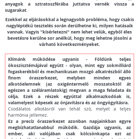
anyagok a sztratoszférába juttatva vernék vissza a
sugarakat
.
Ezekkel az eljárásokkal a legnagyobb probléma, hogy csakis
nagyléptékű tesztelés során derülhetne ki, milyen hatásaik
vannak. Vagyis "kísérletezni" nem lehet velük, egyből éles
bevetésre kerülne sor anélkül, hogy meg lehetne jósolni a
várható következményeket.
Klímánk működése ugyanis - Földünk teljes
ökoszisztémájával együtt - olyan, mint egy sokmilliárd
fogaskerékből és mechanikusan mozgó alkatrészből álló
finom óraszerkezet, melyben minden egyes
alkotóelemnek (az oxigéntermelő moszatoktól át
egészen a széláramlatokig) megvan a maga feladata és
célja. Ezek a részek egyúttal alkalmazkodóak is,
valamelyest képesek az önjavításra és az öngyógyításra.
Csodálatos alkotásról van tehát szó, melyet a teljes
harmónia jellemez.
Ez a precíz óraszerkezet azonban napjainkban egyre
megbízhatatlanabbul működik. Gazdája ugyanis, az
ember, aki valójában csak kölcsönkapta ezt az