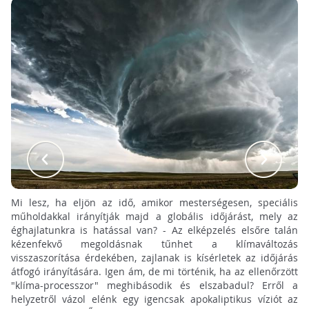
Mi lesz, ha eljön az idő, amikor mesterségesen, speciális
műholdakkal irányítják majd a globális időjárást, mely az
éghajlatunkra is hatással van? - Az elképzelés elsőre talán
kézenfekvő megoldásnak tűnhet a klímaváltozás
visszaszorítása érdekében, zajlanak is kísérletek az időjárás
átfogó irányítására. Igen ám, de mi történik, ha az ellenőrzött
"klíma-processzor" meghibásodik és elszabadul? Erről a
helyzetről vázol elénk egy igencsak apokaliptikus víziót az