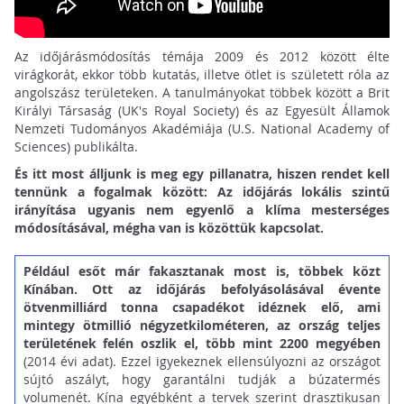
Az időjárásmódosítás témája 2009 és 2012 között élte
virágkorát, ekkor több kutatás, illetve ötlet is született róla az
angolszász területeken. A tanulmányokat többek között a Brit
Királyi Társaság (UK's Royal Society) és az Egyesült Államok
Nemzeti Tudományos Akadémiája (U.S. National Academy of
Sciences) publikálta.
És itt most álljunk is meg egy pillanatra, hiszen rendet kell
tennünk a fogalmak között: Az időjárás lokális szintű
irányítása ugyanis nem egyenlő a klíma mesterséges
módosításával, mégha van is közöttük kapcsolat.
Például esőt már fakasztanak most is, többek közt
Kínában. Ott az időjárás befolyásolásával évente
ötvenmilliárd tonna csapadékot idéznek elő, ami
mintegy ötmillió négyzetkilométeren, az ország teljes
területének felén oszlik el, több mint 2200 megyében
(2014 évi adat). Ezzel igyekeznek ellensúlyozni az országot
sújtó aszályt, hogy garantálni tudják a búzatermés
volumenét. Kína egyébként a tervek szerint drasztikusan