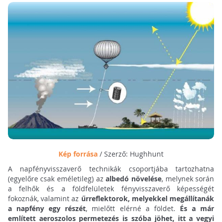
Kép forrása
/ Szerző: Hughhunt
A napfényvisszaverő technikák csoportjába tartozhatna
(egyelőre csak eméletileg) az
albedó növelése
, melynek során
a felhők és a földfelületek fényvisszaverő képességét
fokoznák, valamint az
űrreflektorok, melyekkel megállítanák
a napfény egy részét
, mielőtt elérné a földet.
És a már
említett aeroszolos permetezés is szóba jöhet, itt a vegyi