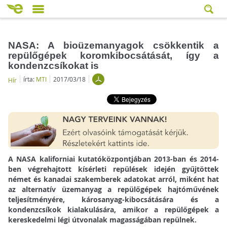
NASA: A bioüzemanyagok csökkentik a
repülőgépek koromkibocsátását, így a
kondenzcsíkokat is
írta:
MTI
2017/03/18
Hír
A NASA kaliforniai kutatóközpontjában 2013-ban és 2014-
ben végrehajtott kísérleti repülések idején gyűjtöttek
német és kanadai szakemberek adatokat arról, miként hat
az alternatív üzemanyag a repülőgépek hajtóművének
teljesítményére, károsanyag-kibocsátására és a
kondenzcsíkok kialakulására, amikor a repülőgépek a
kereskedelmi légi útvonalak magasságában repülnek.