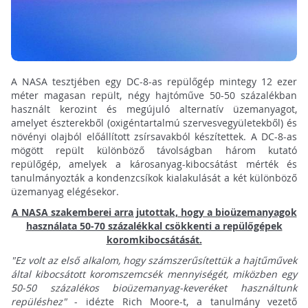
A NASA tesztjében egy DC-8-as repülőgép mintegy 12 ezer
méter magasan repült, négy hajtóműve 50-50 százalékban
használt kerozint és megújuló alternatív üzemanyagot,
amelyet észterekből (oxigéntartalmú szervesvegyületekből) és
növényi olajból előállított zsírsavakból készítettek. A DC-8-as
mögött repült különböző távolságban három kutató
repülőgép, amelyek a károsanyag-kibocsátást mérték és
tanulmányozták a kondenzcsíkok kialakulását a két különböző
üzemanyag elégésekor.
A NASA szakemberei arra jutottak, hogy a bioüzemanyagok
használata 50-70 százalékkal csökkenti a repülőgépek
koromkibocsátását.
"Ez volt az első alkalom, hogy számszerűsítettük a hajtűművek
által kibocsátott koromszemcsék mennyiségét, miközben egy
50-50 százalékos bioüzemanyag-keveréket használtunk
repüléshez"
- idézte Rich Moore-t, a tanulmány vezető