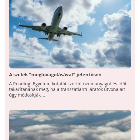
A szelek "meglovagolásával" jelentősen
csökkenthető a repülőgépek
A Readingi Egyetem kutatói szerint üzemanyagot és időt
üzemanyagfogyasztása
takarítanának meg, ha a transzatlanti járatok útvonalait
úgy módosítják, ...