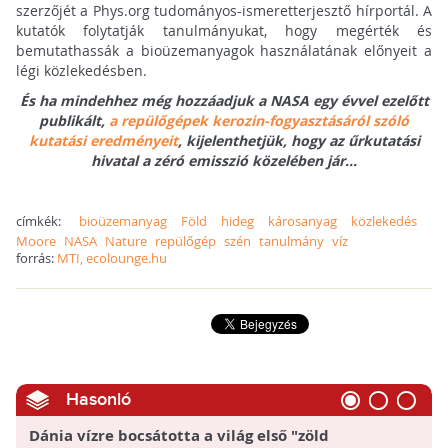
szerzőjét a Phys.org tudományos-ismeretterjesztő hírportál. A
kutatók folytatják tanulmányukat, hogy megérték és
bemutathassák a bioüzemanyagok használatának előnyeit a
légi közlekedésben.
És ha mindehhez még hozzáadjuk a NASA egy évvel ezelőtt
publikált,
a repülőgépek kerozin-fogyasztásáról szóló
kutatási eredményeit
, kijelenthetjük, hogy az űrkutatási
hivatal a zéró emisszió közelében jár...
címkék:
bioüzemanyag
Föld
hideg
károsanyag
közlekedés
Moore
NASA
Nature
repülőgép
szén
tanulmány
víz
forrás:
MTI, ecolounge.hu
Hasonló
Dánia vízre bocsátotta a világ első "zöld