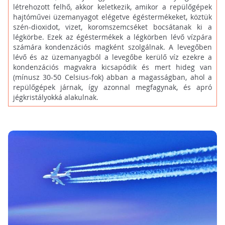
létrehozott felhő, akkor keletkezik, amikor a repülőgépek
hajtóművei üzemanyagot elégetve égéstermékeket, köztük
szén-dioxidot, vizet, koromszemcséket bocsátanak ki a
légkörbe. Ezek az égéstermékek a légkörben lévő vízpára
számára kondenzációs magként szolgálnak. A levegőben
lévő és az üzemanyagból a levegőbe kerülő víz ezekre a
kondenzációs magvakra kicsapódik és mert hideg van
(mínusz 30-50 Celsius-fok) abban a magasságban, ahol a
repülőgépek járnak, így azonnal megfagynak, és apró
jégkristályokká alakulnak.