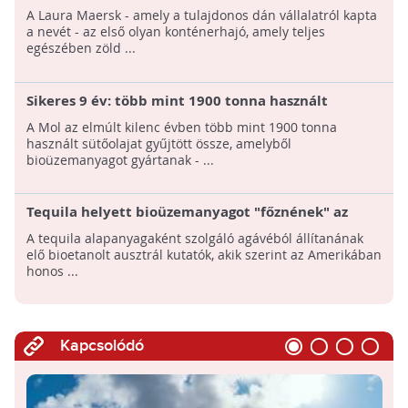
konténerhajóját"
A Laura Maersk - amely a tulajdonos dán vállalatról kapta
a nevét - az első olyan konténerhajó, amely teljes
egészében zöld ...
Sikeres 9 év: több mint 1900 tonna használt
sütőolajat gyűjtött össze a Mol
A Mol az elmúlt kilenc évben több mint 1900 tonna
használt sütőolajat gyűjtött össze, amelyből
bioüzemanyagot gyártanak - ...
Tequila helyett bioüzemanyagot "főznének" az
agavéból ausztrál kutatók
A tequila alapanyagaként szolgáló agávéból állítanának
elő bioetanolt ausztrál kutatók, akik szerint az Amerikában
honos ...
Kapcsolódó