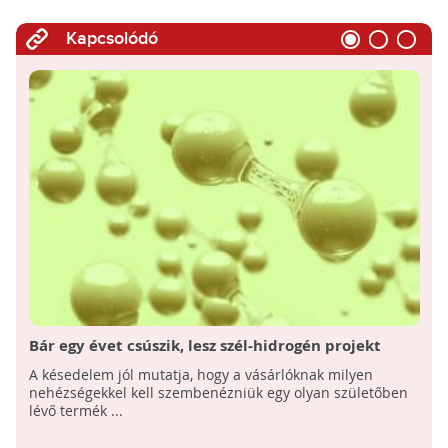
Kapcsolódó
Bár egy évet csúszik, lesz szél-hidrogén projekt
Kanadában
A késedelem jól mutatja, hogy a vásárlóknak milyen
nehézségekkel kell szembenézniük egy olyan születőben
lévő termék ...