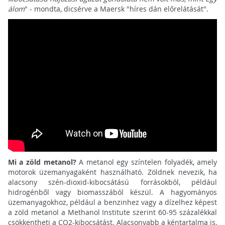
álom
" - mondta, dicsérve a Maersk "híres dán előrelátását".
Mi a zöld metanol?
A metanol egy színtelen folyadék, amely
motorok üzemanyagaként használható. Zöldnek nevezik, ha
alacsony szén-dioxid-kibocsátású forrásokból, például
hidrogénből vagy biomasszából készül. A hagyományos
üzemanyagokhoz, például a benzinhez vagy a dízelhez képest
a zöld metanol a Methanol Institute szerint 60-95 százalékkal
csökkentheti a CO2-kibocsátást. Alacsonyabb a kéntartalma is,