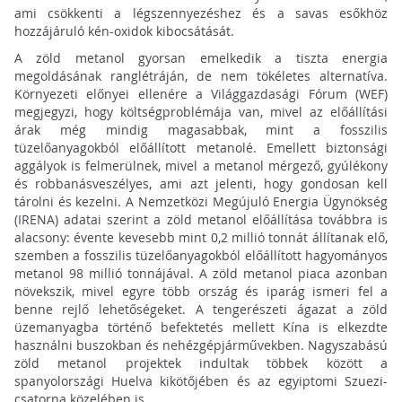
ami csökkenti a légszennyezéshez és a savas esőkhöz
hozzájáruló kén-oxidok kibocsátását.
A zöld metanol gyorsan emelkedik a tiszta energia
megoldásának ranglétráján, de nem tökéletes alternatíva.
Környezeti előnyei ellenére a Világgazdasági Fórum (WEF)
megjegyzi, hogy költségproblémája van, mivel az előállítási
árak még mindig magasabbak, mint a fosszilis
tüzelőanyagokból előállított metanolé. Emellett biztonsági
aggályok is felmerülnek, mivel a metanol mérgező, gyúlékony
és robbanásveszélyes, ami azt jelenti, hogy gondosan kell
tárolni és kezelni. A Nemzetközi Megújuló Energia Ügynökség
(IRENA) adatai szerint a zöld metanol előállítása továbbra is
alacsony: évente kevesebb mint 0,2 millió tonnát állítanak elő,
szemben a fosszilis tüzelőanyagokból előállított hagyományos
metanol 98 millió tonnájával. A zöld metanol piaca azonban
növekszik, mivel egyre több ország és iparág ismeri fel a
benne rejlő lehetőségeket. A tengerészeti ágazat a zöld
üzemanyagba történő befektetés mellett Kína is elkezdte
használni buszokban és nehézgépjárművekben. Nagyszabású
zöld metanol projektek indultak többek között a
spanyolországi Huelva kikötőjében és az egyiptomi Szuezi-
csatorna közelében is.