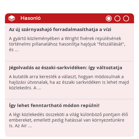
Hasonló
Az új szárnyashajó forradalmasíthatja a vízi
közlekedést
A gyártó közleményében a Wright fivérek repülésének
történelmi pillanatához hasonlítja hajójuk "felszállását",
és ...
Jégolvadás az északi-sarkvidéken: így változtatja
meg a hajózási útvonalakat
A kutatók arra keresték a választ, hogyan módosulnak a
hajózási útvonalak, ha az északi sarkvidéken is lehet majd
közlekedni. A ...
Így lehet fenntartható módon repülni!
A légi közlekedés összeköti a világ különböző pontjain élő
embereket, emellett pedig hatással van környezetünkre
is. Az Air ...