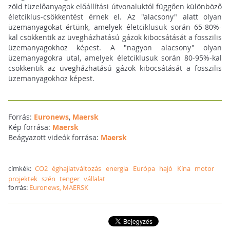
zöld tüzelőanyagok előállítási útvonaluktól függően különböző
életciklus-csökkentést érnek el. Az "alacsony" alatt olyan
üzemanyagokat értünk, amelyek életciklusuk során 65-80%-
kal csökkentik az üvegházhatású gázok kibocsátását a fosszilis
üzemanyagokhoz képest. A "nagyon alacsony" olyan
üzemanyagokra utal, amelyek életciklusuk során 80-95%-kal
csökkentik az üvegházhatású gázok kibocsátását a fosszilis
üzemanyagokhoz képest.
Forrás:
Euronews
,
Maersk
Kép forrása:
Maersk
Beágyazott videók forrása:
Maersk
címkék:
CO2
éghajlatváltozás
energia
Európa
hajó
Kína
motor
projektek
szén
tenger
vállalat
forrás:
Euronews, MAERSK