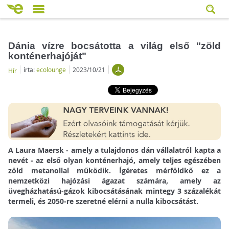
Dánia vízre bocsátotta a világ első "zöld
konténerhajóját"
írta:
ecolounge
2023/10/21
Hír
A Laura Maersk - amely a tulajdonos dán vállalatról kapta a
nevét - az első olyan konténerhajó, amely teljes egészében
zöld metanollal működik. Ígéretes mérföldkő ez a
nemzetközi hajózási ágazat számára, amely az
üvegházhatású-gázok kibocsátásának mintegy 3 százalékát
termeli, és 2050-re szeretné elérni a nulla kibocsátást.