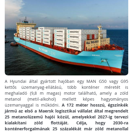
A Hyundai által gyártott hajóban egy MAN G50 vagy G95
kettős üzemanyag-ellátású, több konténer méretét is
meghaladó (9,8 m magas) motor található, amely a zöld
metanol (metil-alkohol) mellett képes hagyományos
üzemanyaggal is működni.
A 172 méter hosszú, égszínkék
jármű az első a Maersk logisztikai vállalat által megrendelt
25 metanolüzemű hajói közül, amelyekkel 2027-ig tervezi
kialakítani zöld flottáját. Célja, hogy 2030-ra
konténerforgalmának 25 százalékát már zöld metanollal