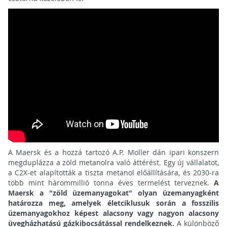
A Maersk és a hozzá tartozó A.P. Moller dán ipari konszern
megduplázza a zöld metanolra való áttérést. Egy új vállalatot,
a C2X-et alapították a tiszta metanol előállítására, és 2030-ra
több mint hárommillió tonna éves termelést terveznek.
A
Maersk a "zöld üzemanyagokat" olyan üzemanyagként
határozza meg, amelyek életciklusuk során a fosszilis
üzemanyagokhoz képest alacsony vagy nagyon alacsony
üvegházhatású gázkibocsátással rendelkeznek.
A különböző