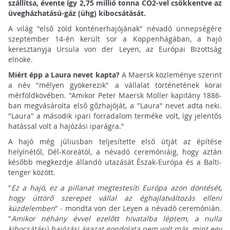
szállítsa, évente így 2,75 millió tonna CO2-vel csökkentve az
üvegházhatású-gáz (ühg) kibocsátását.
A világ "első zöld konténerhajójának" névadó ünnepségére
szeptember 14-én került sor a Koppenhágában, a hajó
keresztanyja Ursula von der Leyen, az Európai Bizottság
elnöke.
Miért épp a Laura nevet kapta?
A Maersk közleménye szerint
a név "mélyen gyökerezik" a vállalat történetének korai
mérföldkövében. "Amikor Peter Maersk Moller kapitány 1886-
ban megvásárolta első gőzhajóját, a "Laura" nevet adta neki.
"Laura" a második ipari forradalom terméke volt, így jelentős
hatással volt a hajózási iparágra."
A hajó még júliusban teljesítette első útját az építése
helyínétől, Dél-Koreától, a névadó ceremóniáig, hogy aztán
később megkezdje állandó utazását Észak-Európa és a Balti-
tenger között.
"
Ez a hajó, ez a pillanat megtestesíti Európa azon döntését,
hogy úttörő szerepet vállal az éghajlatváltozás elleni
küzdelemben
" - mondta von der Leyen a névadó ceremónián.
"
Amikor néhány évvel ezelőtt hivatalba léptem, a nulla
kibocsátású hajózási ágazat gondolata nem volt más, mint egy