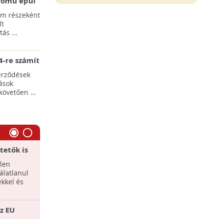
erőmű épül
pülések
am részeként
lt
ás ...
-re számít
rgia-ágazat
erződések
ások
követően ...
tetők is
Légszennyezettségben az Unió
legrosszabbjai között vagyunk
len
A mostani miniszteri csúcstalálkozó az
álatlanul
utolsó lehetőség, hogy a kilenc érintett
ekkel és
ország azonnali hatékony intézkedések
mellett ...
z EU
A légszennyezés jelenti a