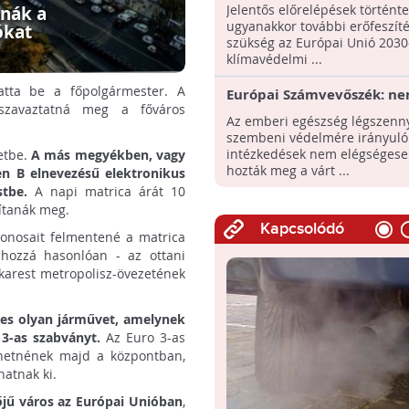
2030-as klímavédelmi
Jelentős előrelépések történte
anák a
célkitűzéseinek teljesítés
ugyanakkor további erőfeszít
ókat
szükség az Európai Unió 2030
klímavédelmi ...
tatta be a főpolgármester. A
Európai Számvevőszék: n
szavaztatná meg a főváros
elégségesek a légszennyezé
Az emberi egészség légszenn
uniós intézkedések
szembeni védelmére irányuló
intézkedések nem elégségese
letbe.
A más megyékben, vagy
hozták meg a várt ...
n B elnevezésű elektronikus
tbe.
A napi matrica árát 10
pítanák meg.
Kapcsolódó
donosait felmentené a matrica
- hozzá hasonlóan - az ottani
ukarest metropolisz-övezetének
zes olyan járművet, amelynek
 3-as szabványt.
Az Euro 3-as
dhetnének majd a központban,
hatnak ki.
őjű város az Európai Unióban
,