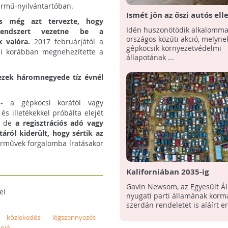
jármű-nyilvántartóban.
Ismét jön az őszi autós ell
s még azt tervezte, hogy
kiszűrik a környezetszenn
Idén huszonötödik alkalomma
-rendszert vezetne be a
kocsikat
országos közúti akció, melynek
 valóra.
2017 februárjától a
gépkocsik környezetvédelmi
mi korábban megnehezítette a
állapotának ...
ezek háromnegyede tíz évnél
- a gépkocsi korától vagy
s illetékekkel próbálta elejét
k, de
a regisztrációs adó vagy
áról kiderült, hogy sértik az
 járművek forgalomba íratásakor
Kaliforniában 2035-ig
megszüntetik a benzinnel
Gavin Newsom, az Egyesült Á
ei
a dízel, valamint a hibrid
nyugati parti államának korm
gépjárművek forgalmazás
szerdán rendeletet is aláírt er
közlekedés
légszennyezés
nió