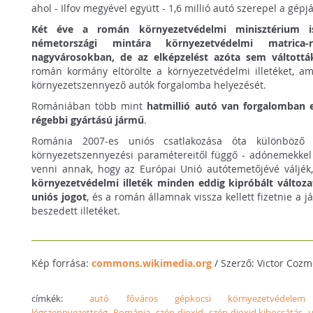
ahol - Ilfov megyével együtt - 1,6 millió autó szerepel a gép
Két éve a román környezetvédelmi minisztérium i
németországi mintára környezetvédelmi matrica
nagyvárosokban, de az elképzelést azóta sem váltották
román kormány eltörölte a környezetvédelmi illetéket, a
környezetszennyező autók forgalomba helyezését.
Romániában több mint
hatmillió autó van forgalomban 
régebbi gyártású jármű
.
Románia 2007-es uniós csatlakozása óta különböző 
környezetszennyezési paramétereitől függő - adónemekkel é
venni annak, hogy az Európai Unió autótemetőjévé váljé
környezetvédelmi illeték minden eddig kipróbált változat
uniós jogot
, és a román államnak vissza kellett fizetnie a
beszedett illetéket.
Kép forrása:
commons.wikimedia.org
/ Szerző: Victor Cozm
címkék:
autó
főváros
gépkocsi
környezetvédelem
légszennyezettség
Románia
szén-dioxid
szén-dioxid kibocsátás
u