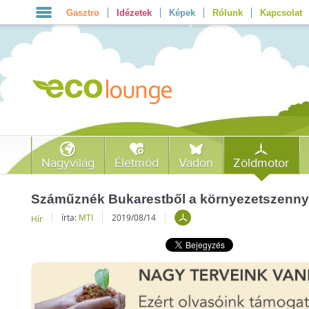
Gasztro
Idézetek
Képek
Rólunk
Kapcsolat
Nagyvilág
Életmód
Vadon
Zöldmotor
Száműznék Bukarestből a környezetszenny
írta:
MTI
2019/08/14
Hír