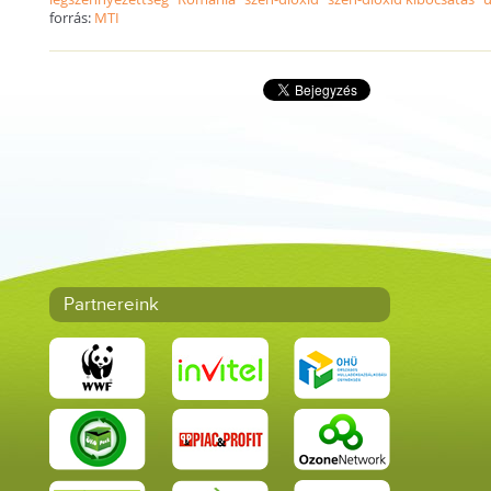
forrás:
MTI
Partnereink