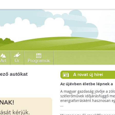
Art
Űr
Programok
ező autókat
A rovat új hírei
Az újévben életbe lépnek a
szélerőművek telepítését
A magyar gazdaság jövője a zöl
megkönnyítő rendelkezések
szélerőművek időjárásfüggő me
energiaforrásként hasznosan egé
...