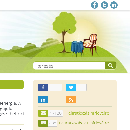
denergia. A
gújuló
17120
Feliratkozás hírlevélre
szíthetik ki
435
Feliratkozás VIP hírlevélre