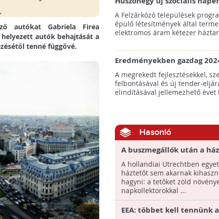
Huszonegy új szociális nap
hátrányos helyzetű kistele
A Felzárkózó települések progr
külterületén!
épülő létesítmények által terme
ező autókat Gabriela Firea
elektromos áram kétezer háztart
 helyezett autók behajtását a
zésétől tenné függővé.
Eredményekben gazdag 2024
az amerikai tengeri szélene
A megrekedt fejlesztésekkel, sz
felbontásával és új tender-eljár
elindításával jellemezhető évet 
Hasonló
A buszmegállók után a ház
kizöldülnek Utrechtben!
A hollandiai Utrechtben egyet
háztetőt sem akarnak kihaszn
hagyni: a tetőket zöld növény
napkollektorokkal ...
EEA: többet kell tennünk a