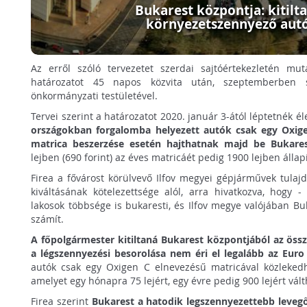
Bukarest központja: kitilt
környezetszennyező aut
Az erről szóló tervezetet szerdai sajtóértekezletén mu
határozatot 45 napos közvita után, szeptemberben 
önkormányzati testületével.
Tervei szerint a határozatot 2020. január 3-ától léptetnék é
országokban forgalomba helyezett autók csak egy Oxige
matrica beszerzése esetén hajthatnak majd be Bukares
lejben (690 forint) az éves matricáét pedig 1900 lejben álla
Firea a fővárost körülvevő Ilfov megyei gépjárművek tulaj
kiváltásának kötelezettsége alól, arra hivatkozva, hogy 
lakosok többsége is bukaresti, és Ilfov megye valójában B
számít.
A főpolgármester kitiltaná Bukarest központjából az öss
a légszennyezési besorolása nem éri el legalább az Euro
autók csak egy Oxigen C elnevezésű matricával közleke
amelyet egy hónapra 75 lejért, egy évre pedig 900 lejért vált
Firea szerint
Bukarest a hatodik legszennyezettebb leveg