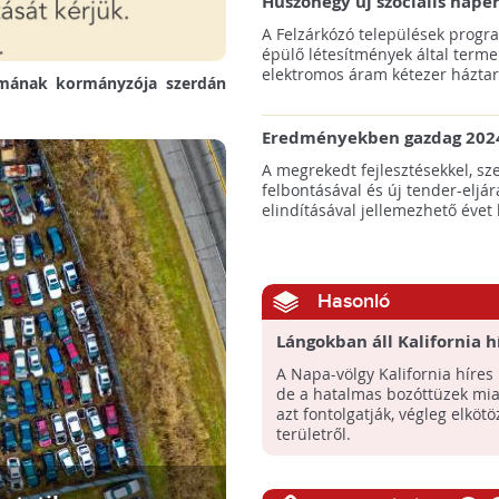
Huszonegy új szociális nap
hátrányos helyzetű kistele
A Felzárkózó települések progr
külterületén!
épülő létesítmények által terme
elektromos áram kétezer háztart
amának kormányzója szerdán
Eredményekben gazdag 2024
az amerikai tengeri szélene
A megrekedt fejlesztésekkel, sz
felbontásával és új tender-eljár
elindításával jellemezhető évet 
Hasonló
Lángokban áll Kalifornia h
szőlővidéke!
A Napa-völgy Kalifornia híres
de a hatalmas bozóttüzek mia
azt fontolgatják, végleg elköt
területről.