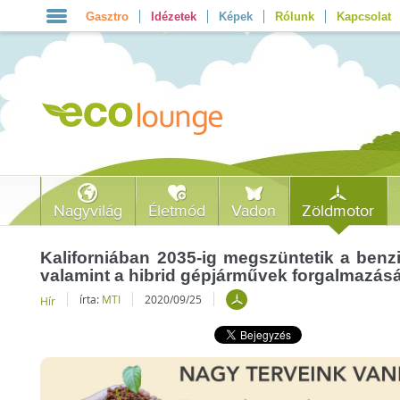
Gasztro
Idézetek
Képek
Rólunk
Kapcsolat
Nagyvilág
Életmód
Vadon
Zöldmotor
Kaliforniában 2035-ig megszüntetik a benz
valamint a hibrid gépjárművek forgalmazásá
írta:
MTI
2020/09/25
Hír