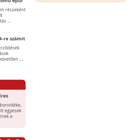
erőmű épül
pülések
am részeként
lt
ás ...
-re számít
rgia-ágazat
erződések
ások
követően ...
íres
 borvidéke,
tt egyesek
öznek a