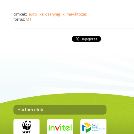
címkék:
autó
károsanyag
klímaváltozás
forrás:
MTI
Partnereink