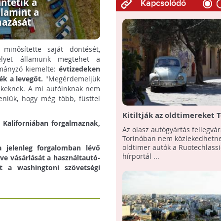
ntetik a
Kapcsolódó
alamint a
mazását
minősítette saját döntését,
elyet államunk megtehet a
rmányzó kiemelte:
évtizedeken
ék a levegőt.
"Megérdemeljük
ekeknek. A mi autóinknak nem
eniük, hogy még több, füsttel
Kitiltják az oldtimereket 
Kaliforniában forgalmaznak,
Az olasz autógyártás fellegvá
Torinóban nem közlekedhetn
oldtimer autók a Ruotechlassi
 jelenleg forgalomban lévő
hírportál ...
ve vásárlását a használtautó-
t a washingtoni szövetségi