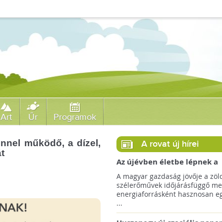
Art
Űr
Programok
innel működő, a dízel,
A rovat új hírei
t
Az újévben életbe lépnek a
szélerőművek telepítését
A magyar gazdaság jövője a zöl
megkönnyítő rendelkezések
szélerőművek időjárásfüggő me
energiaforrásként hasznosan egé
...