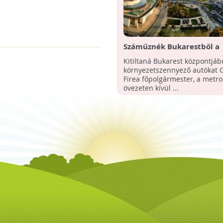
Száműznék Bukarestből a
környezetszennyező autók
Kitiltaná Bukarest központjáb
környezetszennyező autókat G
Firea főpolgármester, a metro
övezeten kívül ...