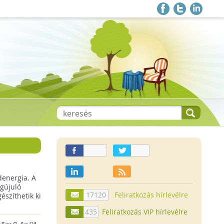
denergia. A
gújuló
17120
Feliratkozás hírlevélre
szíthetik ki
435
Feliratkozás VIP hírlevélre