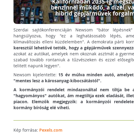
Kaliforniában 2035-ig megszü
benzinnel működő, a dízel, v
hibrid gépjárművek forgal
Szerdai sajtókonferenciáján Newsom "bátor lépésnek" 
hangsúlyozva, hogy "ez a leghatásosabb lépés, am
klímaváltozás elleni küzdelemben". A demokrata párti ko
keresztül lehetővé tették, hogy a gépjárművek szennyezz
azokat az autókat, amelyek nem okoznak asztmát a gyerm
szabad tovább rontaniuk a tűzvészeken és ezzel elősegít
telitett napunk legyen".
Newsom kijelentette:
15 év múlva minden autó, amelyet 
"mentes lesz a károsanyag-kibocsátástól".
A kormányzói rendelet mindazonáltal nem tiltja be a
"hagyományos" autókat, ám megtiltja ezek eladását, illet
piacon. Elemzők megjegyzik: a kormányzói rendelete
kormány bíróság elé viheti.
Kép forrása:
Pexels.com