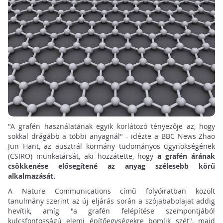
"A grafén használatának egyik korlátozó tényezője az, hogy
sokkal drágább a többi anyagnál" - idézte a BBC News Zhao
Jun Hant, az ausztrál kormány tudományos ügynökségének
(CSIRO) munkatársát, aki hozzátette, hogy
a grafén árának
csökkenése elősegítené az anyag szélesebb körű
alkalmazását.
A Nature Communications című folyóiratban közölt
tanulmány szerint az új eljárás során a szójababolajat addig
hevítik, amíg "a grafén felépítése szempontjából
kulcsfontosságú elemi építőegységekre bomlik szét", majd