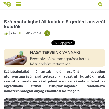
Szójababolajból állítottak elő grafént ausztrál
kutatók
írta:
MTI
2017/02/04
Hír
Szójababolajból állítottak elő grafént - egyetlen
atomvastagságú grafitréteget - ausztrál kutatók, akik
szerint a módszerükkel jelentősen csökkenteni lehet az
egyedülálló fizikai tulajdonságokkal rendelkező
nanotechnológiai anyag előállítási költségeit.