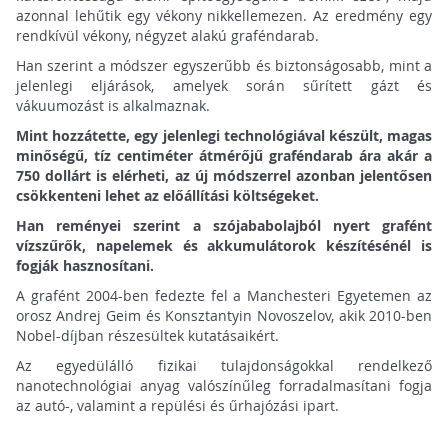
azonnal lehűtik egy vékony nikkellemezen. Az eredmény egy
rendkívül vékony, négyzet alakú graféndarab.
Han szerint a módszer egyszerűbb és biztonságosabb, mint a
jelenlegi eljárások, amelyek során sűrített gázt és
vákuumozást is alkalmaznak.
Mint hozzátette, egy jelenlegi technológiával készült, magas
minőségű, tíz centiméter átmérőjű graféndarab ára akár a
750 dollárt is elérheti, az új módszerrel azonban jelentősen
csökkenteni lehet az előállítási költségeket.
Han reményei szerint a szójababolajból nyert grafént
vízszűrők, napelemek és akkumulátorok készítésénél is
fogják hasznosítani.
A grafént 2004-ben fedezte fel a Manchesteri Egyetemen az
orosz Andrej Geim és Konsztantyin Novoszelov, akik 2010-ben
Nobel-díjban részesültek kutatásaikért.
Az egyedülálló fizikai tulajdonságokkal rendelkező
nanotechnológiai anyag valószínűleg forradalmasítani fogja
az autó-, valamint a repülési és űrhajózási ipart.