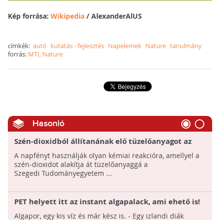
Kép forrása:
Wikipedia
/ AlexanderAlUS
címkék:
autó
kutatás - fejlesztés
Napelemek
Nature
tanulmány
forrás:
MTI, Nature
Hasonló
Szén-dioxidból állítanának elő tüzelőanyagot az
SZTE kutatói
A napfényt használják olyan kémiai reakcióra, amellyel a
szén-dioxidot alakítja át tüzelőanyaggá a
Szegedi Tudományegyetem ...
PET helyett itt az instant algapalack, ami ehető is!
Algapor, egy kis víz és már kész is. - Egy izlandi diák