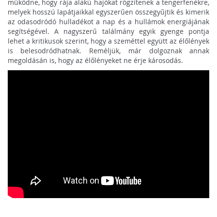
működne, hogy rája alakú hajókat rögzítenek a tengerfenékre,
melyek hosszú lapátjaikkal egyszerűen összegyűjtik és kimerik
az odasodródó hulladékot a nap és a hullámok energiájának
segítségével. A nagyszerű találmány egyik gyenge pontja
lehet a kritikusok szerint, hogy a szeméttel együtt az élőlények
is belesodródhatnak. Reméljük, már dolgoznak annak
megoldásán is, hogy az élőlényeket ne érje károsodás.