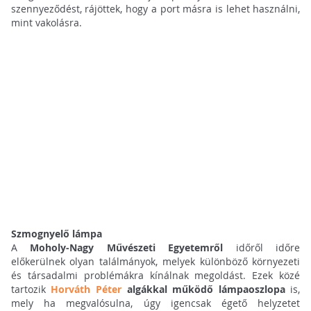
szennyeződést, rájöttek, hogy a port másra is lehet használni,
mint vakolásra.
Szmognyelő lámpa
A
Moholy-Nagy Művészeti Egyetemről
időről időre
előkerülnek olyan találmányok, melyek különböző környezeti
és társadalmi problémákra kínálnak megoldást. Ezek közé
tartozik
Horváth Péter
algákkal működő lámpaoszlopa
is,
mely ha megvalósulna, úgy igencsak égető helyzetet