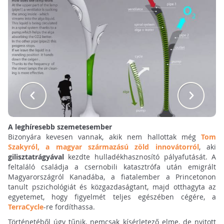
A leghíresebb szemetesember
Bizonyára kevesen vannak, akik nem hallottak még
Tom
Szaky
ról
, a magyar származású zöld innovátorról
, aki
gilisztatrágyával
kezdte hulladékhasznosító pályafutását. A
feltaláló családja a csernobili katasztrófa után emigrált
Magyarországról Kanadába, a fiatalember a Princetonon
tanult pszichológiát és közgazdaságtant, majd otthagyta az
egyetemet, hogy figyelmét teljes egészében cégére, a
TerraCycle
-re fordíthassa.
Történetéből úgy tűnik, nemcsak kísérletező elme, de nyitott