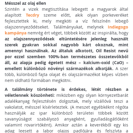
Mésszel az olaj ellen
Szintén a vizek megtisztítása lebegett a magyarok által
alapított
Tecdry
szeme előtt, akik olyan porkeveréket
fejlesztettek ki, mely megköti a víz felszínén lebegő
olajszennyeződéseket. Találmányukat, melynek
Indiegogo
kampánya
nemrég ért véget, többek között az inspirálta, hogy
az olajszennyeződések eltüntetésére jelenleg használt
szerek gyakran sokkal nagyobb kárt okoznak, mint
amennyi használnak.
Az általuk alkotott, Oil Resist nevű
por ezzel szemben 100%-ban természetes összetevőkből
áll, az alapja pedig égetett mész – kalcium-oxid (CaO) –
emellett különböző növényi származékok alkotják.
A szer
több, különböző fajta olajat és olajszármazékot képes vízben
nem oldható formában megkötni.
A találmány története is érdekes, létét részben a
véletlennek köszönheti:
miközben egy olyan környezetbarát
adalékanyag fejlesztésén dolgoztak, mely vízállóvá teszi a
vakolatot, mésszel kísérleteztek. (A meszet egyébkéknt régóta
használják az ipar különböző területei többek között
savanyúságot szabályozó anyagként, gyulladásgátlóként
valamint rovarirtóként). Amikor aztán a keverékből egy kis
adag leesett a labor olajos padlójára és felszívta a