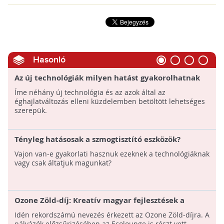
Hasonló
Az új technológiák milyen hatást gyakorolhatnak
az éghajlatváltozásra?
Íme néhány új technológia és az azok által az
éghajlatváltozás elleni küzdelemben betöltött lehetséges
szerepük.
Tényleg hatásosak a szmogtisztító eszközök?
Vajon van-e gyakorlati hasznuk ezeknek a technológiáknak
vagy csak áltatjuk magunkat?
Ozone Zöld-díj: Kreatív magyar fejlesztések a
fenntarthatóbb hétköznapokért
Idén rekordszámú nevezés érkezett az Ozone Zöld-díjra. A
pályázók előzsűrizésében az Ecolounge is részt vett.