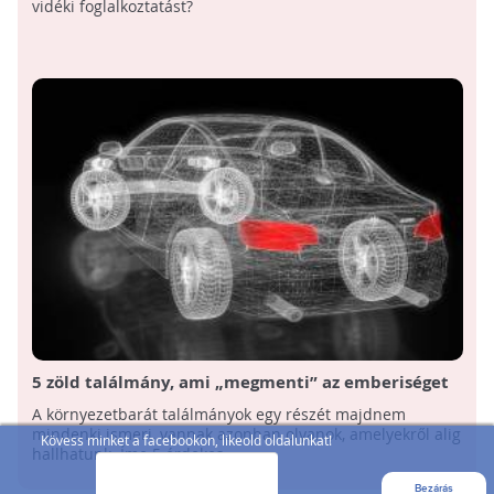
vidéki foglalkoztatást?
5 zöld találmány, ami „megmenti” az emberiséget
A környezetbarát találmányok egy részét majdnem
mindenki ismeri, vannak azonban olyanok, amelyekről alig
Kövess minket a facebookon, likeold oldalunkat!
hallhatunk. Íme 5 érdekes ...
Bezárás