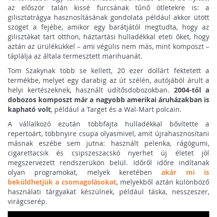
az először talán kissé furcsának tűnő ötletekre is: a
gilisztatrágya hasznosításának gondolata például akkor ütött
szöget a fejébe, amikor egy barátjától megtudta, hogy az
gilisztákat tart otthon, háztartási hulladékkal eteti őket, hogy
aztán az ürülékükkel – ami végülis nem más, mint komposzt –
táplálja az általa termesztett marihuanát.
Tom Szakynak több se kellett, 20 ezer dollárt fektetett a
termékbe, melyet egy darabig az út szélén, autójából árult a
helyi kertészeknek, használt üdítősdobozokban.
2004-től a
dobozos komposzt már a nagyobb amerikai áruházakban is
kapható volt
, például a Target és a Wal-Mart polcain.
A vállalkozó ezután többfajta hulladékkal bővítette a
repertoárt, többnyire csupa olyasmivel, amit újrahasznosítani
másnak eszébe sem jutna: használt pelenka, rágógumi,
cigarettacsik és csipszeszacskó nyerhet új életet jól
megszervezett rendszerükön belül. Időről időre indítanak
olyan programokat, melyek keretében
akár mi is
beküldhetjük a csomagolásokat
, melyekből aztán különböző
használati tárgyakat készülnek, például táska, nesszeszer,
virágcserép.