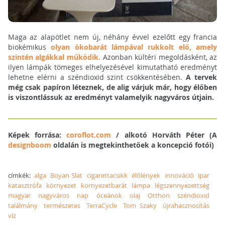
Maga az alapötlet nem új, néhány évvel ezelőtt egy francia
biokémikus
olyan ökobarát lámpával rukkolt elő, amely
szintén algákkal működik.
Azonban kültéri megoldásként, az
ilyen lámpák tömeges elhelyezésével kimutatható eredményt
lehetne elérni a széndioxid szint csökkentésében.
A tervek
még csak papíron léteznek, de alig várjuk már, hogy élőben
is viszontlássuk az eredményt valamelyik nagyváros útjain.
Képek forrása:
coroflot.com
/ alkotó Horváth Péter (A
designboom
oldalán is megtekinthetőek a koncepció fotói)
címkék:
alga
Boyan Slat
cigarettacsikk
élőlények
innováció
ipar
katasztrófa
környezet
környezetbarát
lámpa
légszennyezettség
magyar
nagyváros
nap
óceánok
olaj
Otthon
széndioxid
találmány
természetes
TerraCycle
Tom Szaky
újrahasznosítás
víz