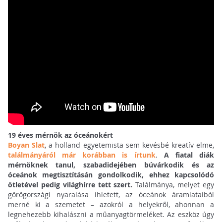
19 éves mérnök az óceánokért
Boyan Slat
, a holland egyetemista sem kevésbé kreatív elme,
találmányáról már korábban is írtunk
.
A fiatal diák
mérnöknek tanul, szabadidejében búvárkodik és az
óceánok megtisztításán gondolkodik, ehhez kapcsolódó
ötletével pedig világhírre tett szert.
Találmánya, melyet egy
görögországi nyaralása ihletett, az óceánok áramlataiból
merné ki a szemetet – azokról a helyekről, ahonnan a
legnehezebb kihalászni a műanyagtörmeléket. Az eszköz úgy