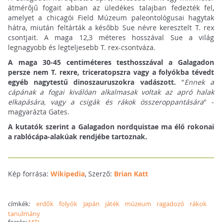
átmérőjű fogait abban az üledékes talajban fedezték fel,
amelyet a chicagói Field Múzeum paleontológusai hagytak
hátra, miután feltárták a később Sue névre keresztelt T. rex
csontjait. A maga 12,3 méteres hosszával Sue a világ
legnagyobb és legteljesebb T. rex-csontváza.
A maga 30-45 centiméteres testhosszával a Galagadon
persze nem T. rexre, triceratopszra vagy a folyókba tévedt
egyéb nagytestű dinoszauruszokra vadászott.
"
Ennek a
cápának a fogai kiválóan alkalmasak voltak az apró halak
elkapására, vagy a csigák és rákok összeroppantására
" -
magyarázta Gates.
A kutatók szerint a Galagadon nordquistae ma élő rokonai
a rablócápa-alakúak rendjébe tartoznak.
Kép forrása:
Wikipedia
, Szerző:
Brian Katt
címkék:
erdők
folyók
Japán
játék
múzeum
ragadozó
rákok
tanulmány