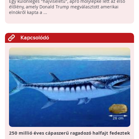
Egy különleges "hajviseletű", apró molylepke lett az első
élőlény, amely Donald Trump megválasztott amerikai
elnökről kapta a ...
Kapcsolódó
250 millió éves cápaszerű ragadozó halfajt fedeztek