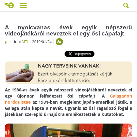
A nyolcvanas évek egyik népszerű
videojátékáról neveztek el egy ősi cápafajt
írta:
MTI
2019/01/24
Hír
Az 1980-as évek egyik népszerű videojátékáról neveztek el
egy újonnan felfedezett ősi cápafajt. A
Galagadon
nordquistae
az 1981-ben megjelent japán-amerikai játék, a
Galaga után kapta a nevét, ugyanis az ősi ragadozó fogai a
játékban szereplő űrhajókra emlékeztették a kutatókat.