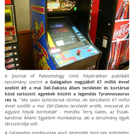
A Journal of Paleontology című folyóiratban publikált
tanulmány szerint
a Galagadon nagyjából 67 millió évvel
ezelőtt élt a mai Dél-Dakota állam területén és kortársai
közé tartozott egyebek között a legendás Tyrannosaurus
rex is
. "
Ma talán különösnek tűnhet, de körülbelül 67 millió
évvel ezelőtt a mai Dél-Dakota területét erdők, mocsarak és
kígyózó folyók borították
" - mondta Terry Gates, az Észak-
karolinai Állami Egyetem munkatársa, aki a tanulmány egyik
társszerzője volt.
A Galagadon nordquistae apró, kevesebb mint egy milliméter