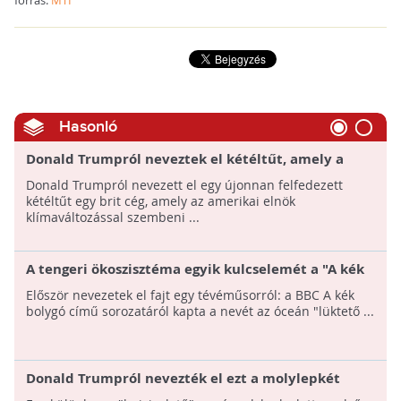
forrás:
MTI
Hasonló
Donald Trumpról neveztek el kétéltűt, amely a
homokba dugja a fejét
Donald Trumpról nevezett el egy újonnan felfedezett
kétéltűt egy brit cég, amely az amerikai elnök
klímaváltozással szembeni ...
A tengeri ökoszisztéma egyik kulcselemét a "A kék
bolygó" című sorozatról nevezték el
Először nevezetek el fajt egy tévéműsorról: a BBC A kék
bolygó című sorozatáról kapta a nevét az óceán "lüktető ...
Donald Trumpról nevezték el ezt a molylepkét