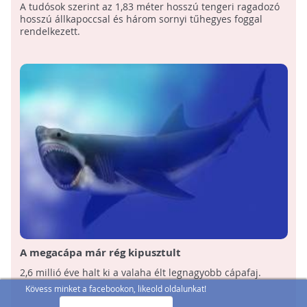
fel
A tudósok szerint az 1,83 méter hosszú tengeri ragadozó
hosszú állkapoccsal és három sornyi tűhegyes foggal
rendelkezett.
A megacápa már rég kipusztult
2,6 millió éve halt ki a valaha élt legnagyobb cápafaj.
Kövess minket a facebookon, likeold oldalunkat!