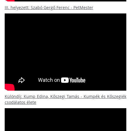
III.
helyezett: Szabó Gergő Ferenc - PetMester
Különdíj: Kump Edina, Kőszegi Tamás - Kumpék és Kőszegiék
csodálatos élete