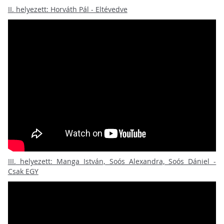
II.
helyezett: Horváth Pál - Eltévedve
III.
helyezett: Manga István, Soós Alexandra, Soós Dániel -
Csak EGY