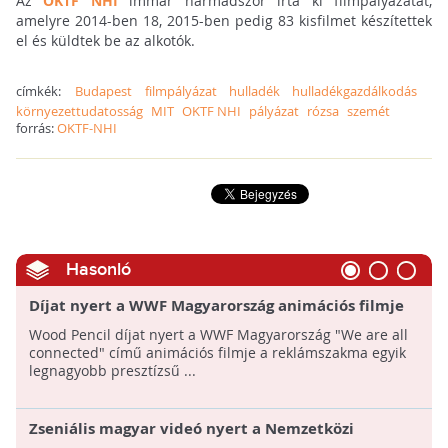
Az
OKTF NHI
immár harmadszor írta ki filmpályázatát,
amelyre 2014-ben 18, 2015-ben pedig 83 kisfilmet készítettek
el és küldtek be az alkotók.
címkék:
Budapest
filmpályázat
hulladék
hulladékgazdálkodás
környezettudatosság
MIT
OKTF NHI
pályázat
rózsa
szemét
forrás:
OKTF-NHI
Hasonló
Díjat nyert a WWF Magyarország animációs filmje
Wood Pencil díjat nyert a WWF Magyarország "We are all
connected" című animációs filmje a reklámszakma egyik
legnagyobb presztízsű ...
Zseniális magyar videó nyert a Nemzetközi