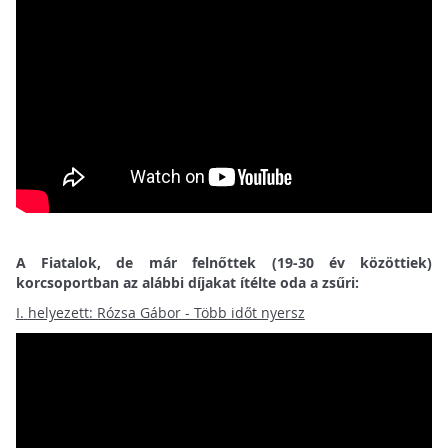
A Fiatalok, de már felnőttek (19-30 év közöttiek)
korcsoportban az alábbi díjakat ítélte oda a zsűri:
I.
helyezett: Rózsa Gábor - Több időt nyersz