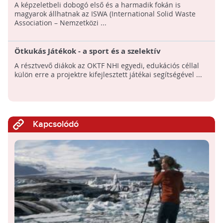
Köztisztasági Világszervezet pályázatán!
A képzeletbeli dobogó első és a harmadik fokán is
magyarok állhatnak az ISWA (International Solid Waste
Association – Nemzetközi ...
Ötkukás Játékok - a sport és a szelektív
hulladékgyűjtés jegyében
A résztvevő diákok az OKTF NHI egyedi, edukációs céllal
külön erre a projektre kifejlesztett játékai segítségével ...
Kapcsolódó