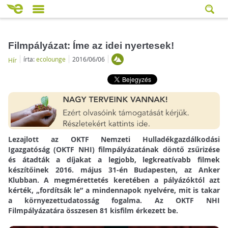
Filmpályázat: Íme az idei nyertesek!
írta:
ecolounge
2016/06/06
Hír
Lezajlott az OKTF Nemzeti Hulladékgazdálkodási
Igazgatóság (OKTF NHI) filmpályázatának döntő zsűrizése
és átadták a díjakat a legjobb, legkreatívabb filmek
készítőinek 2016. május 31-én Budapesten, az Anker
Klubban. A megmérettetés keretében a pályázóktól azt
kérték, „fordítsák le” a mindennapok nyelvére, mit is takar
a környezettudatosság fogalma. Az OKTF NHI
Filmpályázatára összesen 81 kisfilm érkezett be.