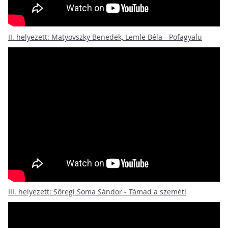
II.
helyezett: Matyovszky Benedek, Lemle Béla - Pofagyalu
III.
helyezett: Sőregi Soma Sándor - Támad a szemét!