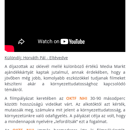
Különdíj: Horváth Pál - Eltévedve
A díjazottak az oklevél mellé különböző értékű Media Markt
ajándékkártyát kaptak jutalmul, annak érdekében, hogy a
jövőben még jobb, komolyabb eszközökkel tudjanak filmeket
készíteni akár a környezettudatossághoz kapcsolódó
témákról.
A filmpályázat keretében az
OKTF NHI
30-90 másodperc
közötti hosszúságú videókat várt. Az alkotóktól azt kérték,
mutassák meg, számukra mit jelent a környezettudatosság, a
környezetünkre való odafigyelés. A pályázat célja az volt, hogy
a mindennapok nyelvére „lefordítsák” ezt a fogalmat.