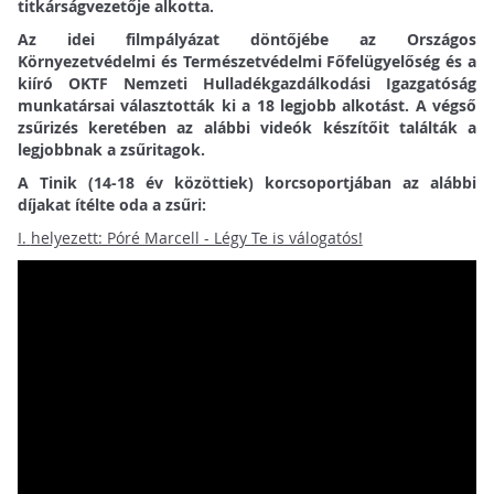
titkárságvezetője alkotta.
Az idei filmpályázat döntőjébe az Országos
Környezetvédelmi és Természetvédelmi Főfelügyelőség és a
kiíró OKTF Nemzeti Hulladékgazdálkodási Igazgatóság
munkatársai választották ki a 18 legjobb alkotást. A végső
zsűrizés keretében az alábbi videók készítőit találták a
legjobbnak a zsűritagok.
A Tinik (14-18 év közöttiek) korcsoportjában az alábbi
díjakat ítélte oda a zsűri:
I.
helyezett: Póré Marcell - Légy Te is válogatós!