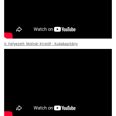
II.
helyezett: Molnár Kristóf - Kukakapitány