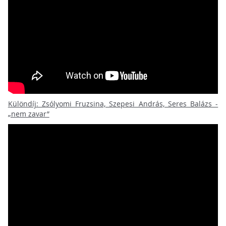
Különdíj: Zsólyomi Fruzsina, Szepesi András, Seres Balázs -
„nem zavar”