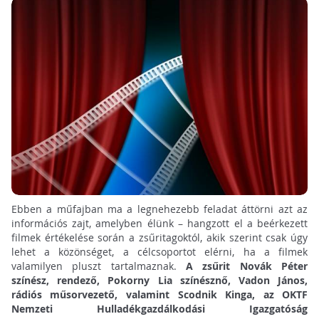
Ebben a műfajban ma a legnehezebb feladat áttörni azt az
információs zajt, amelyben élünk – hangzott el a beérkezett
filmek értékelése során a zsűritagoktól, akik szerint csak úgy
lehet a közönséget, a célcsoportot elérni, ha a filmek
valamilyen pluszt tartalmaznak.
A zsűrit Novák Péter
színész, rendező, Pokorny Lia színésznő, Vadon János,
rádiós műsorvezető, valamint Scodnik Kinga, az OKTF
Nemzeti Hulladékgazdálkodási Igazgatóság