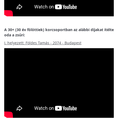
A 30+ (30 év fölöttiek) korcsoportban az alábbi díjakat ítélte
oda a zsűri:
I.
helyezett: Földes Tamás - 2074 - Budapest