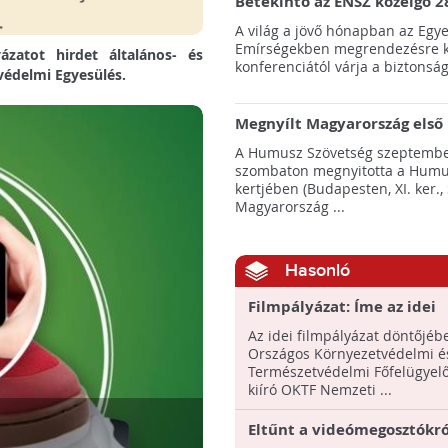
Betekintő az ENSZ közelgő 2
klímacsúcsába
A világ a jövő hónapban az Egye
Emírségekben megrendezésre k
ázatot hirdet általános- és
konferenciától várja a biztonság
védelmi Egyesülés.
Megnyílt Magyarország első 
Hulladék Tanösvénye Budap
A Humusz Szövetség szeptembe
szombaton megnyitotta a Humu
kertjében (Budapesten, XI. ker., 
Magyarország ...
Hasonló
Filmpályázat: Íme az idei
nyertesek!
Az idei filmpályázat döntőjéb
Országos Környezetvédelmi é
Természetvédelmi Főfelügyelő
kiíró OKTF Nemzeti ...
Eltűnt a videómegosztókról