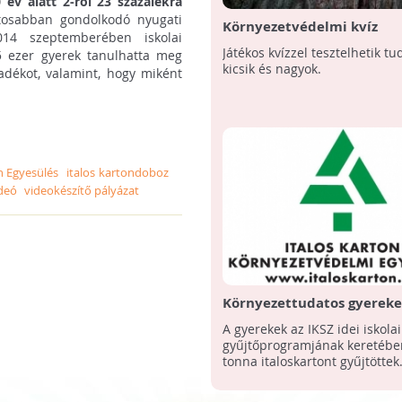
 év alatt 2-ről 23 százalékra
tosabban gondolkodó nyugati
Környezetvédelmi kvíz
014 szeptemberében iskolai
Játékos kvízzel tesztelhetik t
5 ezer gyerek tanulhatta meg
kicsik és nagyok.
ladékot, valamint, hogy miként
n Egyesülés
italos kartondoboz
deó
videokészítő pályázat
Környezettudatos gyerek
A gyerekek az IKSZ idei iskola
gyűjtőprogramjának keretébe
tonna italoskartont gyűjtöttek