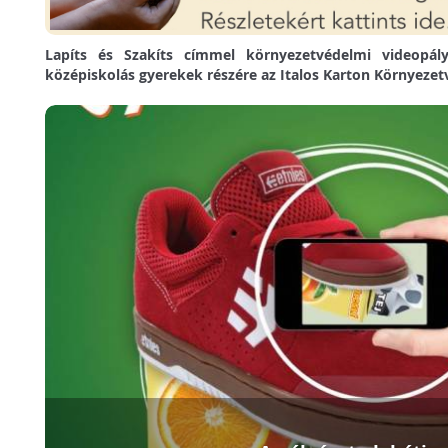
Lapíts és Szakíts címmel környezetvédelmi videopály
középiskolás gyerekek részére az Italos Karton Környezet