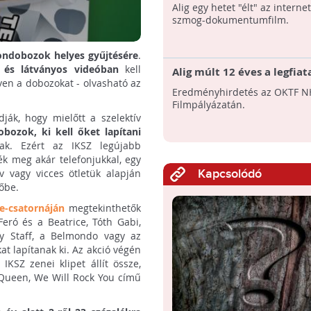
szmog-dokumentumfilm
Alig egy hetet "élt" az interne
szmog-dokumentumfilm.
tondobozok helyes gyűjtésére
.
v és látványos videóban
kell
Alig múlt 12 éves a legfia
íven a dobozokat - olvasható az
filmkészítő
Eredményhirdetés az OKTF N
Filmpályázatán.
ják, hogy mielőtt a szelektív
bozok, ki kell őket lapítani
ak. Ezért az IKSZ legújabb
ék meg akár telefonjukkal, egy
v vagy vicces ötletük alapján
Kapcsolódó
tőbe.
e-csatornáján
megtekinthetők
eró és a Beatrice, Tóth Gabi,
y Staff, a Belmondo vagy az
at lapítanak ki. Az akció végén
IKSZ zenei klipet állít össze,
Queen, We Will Rock You című