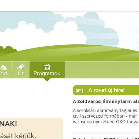
Art
Űr
Programok
A rovat új hírei
A Zöldvárosi Élményfarm al
végre megkezdte gyakorlati
A soroksári alapítvány tagjai és 
működését!
civil szervezeti formában - már
városi környezetben ÖKO tanyát 