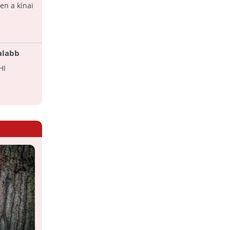
ten a kínai
talabb
HI