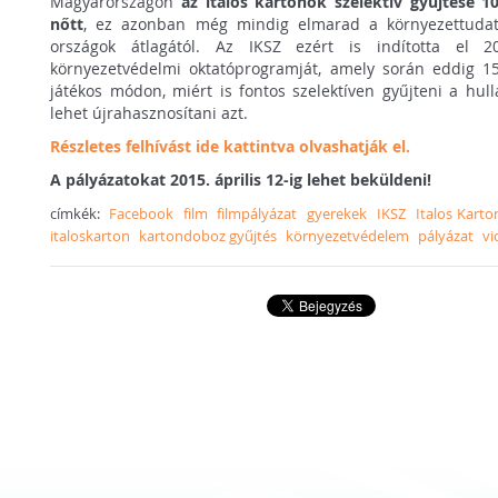
Magyarországon
az italos kartonok szelektív gyűjtése 10
nőtt
, ez azonban még mindig elmarad a környezettuda
országok átlagától. Az IKSZ ezért is indította el 2
környezetvédelmi oktatóprogramját, amely során eddig 1
játékos módon, miért is fontos szelektíven gyűjteni a hul
lehet újrahasznosítani azt.
Részletes felhívást ide kattintva olvashatják el.
A pályázatokat 2015. április 12-ig lehet beküldeni!
címkék:
Facebook
film
filmpályázat
gyerekek
IKSZ
Italos Karto
italoskarton
kartondoboz gyűjtés
környezetvédelem
pályázat
vi