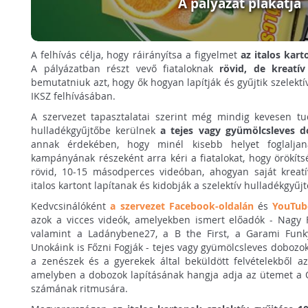
A pályázat plakátja
A felhívás célja, hogy ráirányítsa a figyelmet
az italos kar
A pályázatban részt vevő fiataloknak
rövid, de kreatí
bemutatniuk azt, hogy ők hogyan lapítják és gyűjtik szelekt
IKSZ felhívásában.
A szervezet tapasztalatai szerint még mindig kevesen tud
hulladékgyűjtőbe kerülnek
a tejes vagy gyümölcsleves do
annak érdekében, hogy minél kisebb helyet foglaljan
kampányának részeként arra kéri a fiatalokat, hogy örökíts
rövid, 10-15 másodperces videóban, ahogyan saját kreatí
italos kartont lapítanak és kidobják a szelektív hulladékgyűj
Kedvcsinálóként
a szervezet Facebook-oldalán
és
YouTub
azok a vicces videók, amelyekben ismert előadók - Nagy F
valamint a Ladánybene27, a B the First, a Garami Funk
Unokáink is Főzni Fogják - tejes vagy gyümölcsleves dobozok
a zenészek és a gyerekek által beküldött felvételekből az 
amelyben a dobozok lapításának hangja adja az ütemet a 
számának ritmusára.