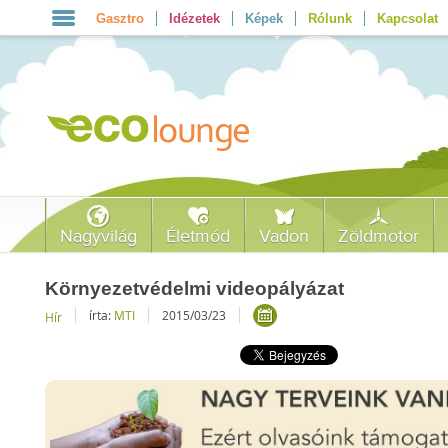
Gasztro
Idézetek
Képek
Rólunk
Kapcsolat
Nagyvilág
Életmód
Vadon
Zöldmotor
Környezetvédelmi videopályázat
írta:
MTI
2015/03/23
Hír