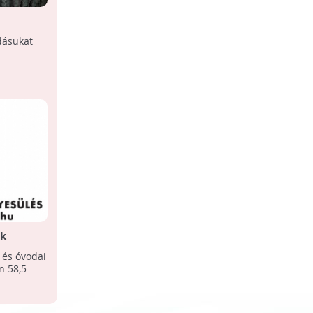
udásukat
ek
i és óvodai
n 58,5
.