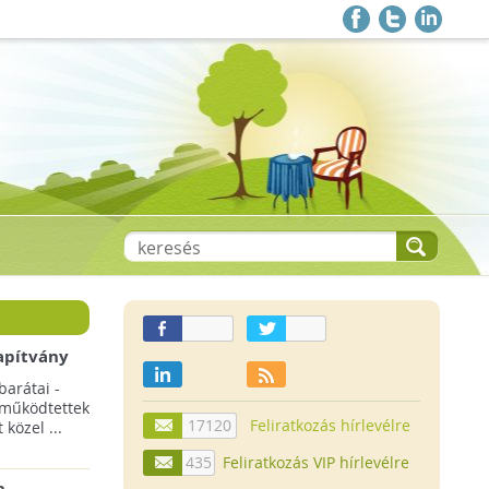
apítvány
barátai -
 működtettek
17120
Feliratkozás hírlevélre
közel ...
435
Feliratkozás VIP hírlevélre