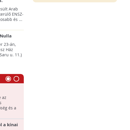
8.
sült Arab
erülő ENSZ-
osabb és ...
Nulla
esten
r 23-án,
sz Ház
Saru u. 11.)
A Trash Tales lett a legjobb
e az
18 rendkívül kreatív filmalkotás érkezett
s
be az OHÜ pályázatára. A zsűrinek
ség és a
bizony akadt munkája.
 a kínai