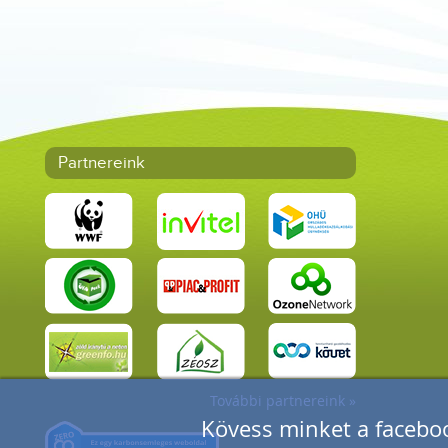
Partnereink
További partnereink »
Kövess minket a faceboo