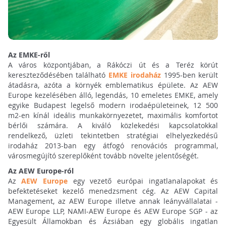
Az EMKE-ről
A város központjában, a Rákóczi út és a Teréz körút
kereszteződésében található
EMKE irodaház
1995-ben került
átadásra, azóta a környék emblematikus épülete. Az AEW
Europe kezelésében álló, legendás, 10 emeletes EMKE, amely
egyike Budapest legelső modern irodaépületeinek, 12 500
m2-en kínál ideális munkakörnyezetet, maximális komfortot
bérlői számára. A kiváló közlekedési kapcsolatokkal
rendelkező, üzleti tekintetben stratégiai elhelyezkedésű
irodaház 2013-ban egy átfogó renovációs programmal,
városmegújító szereplőként tovább növelte jelentőségét.
Az AEW Europe-ról
Az
AEW Europe
egy vezető európai ingatlanalapokat és
befektetéseket kezelő menedzsment cég. Az AEW Capital
Management, az AEW Europe illetve annak leányvállalatai -
AEW Europe LLP, NAMI-AEW Europe és AEW Europe SGP - az
Egyesült Államokban és Ázsiában egy globális ingatlan