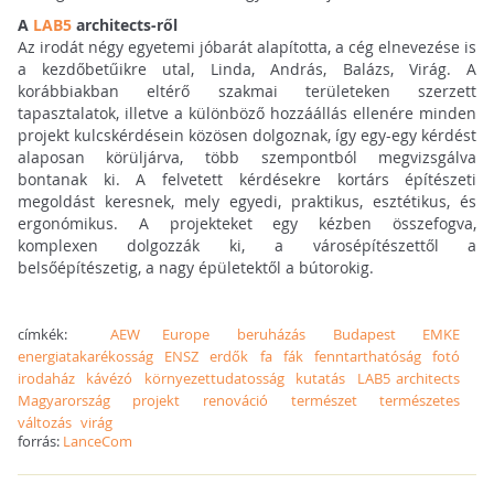
A
LAB5
architects-ről
Az irodát négy egyetemi jóbarát alapította, a cég elnevezése is
a kezdőbetűikre utal, Linda, András, Balázs, Virág. A
korábbiakban eltérő szakmai területeken szerzett
tapasztalatok, illetve a különböző hozzáállás ellenére minden
projekt kulcskérdésein közösen dolgoznak, így egy-egy kérdést
alaposan körüljárva, több szempontból megvizsgálva
bontanak ki. A felvetett kérdésekre kortárs építészeti
megoldást keresnek, mely egyedi, praktikus, esztétikus, és
ergonómikus. A projekteket egy kézben összefogva,
komplexen dolgozzák ki, a városépítészettől a
belsőépítészetig, a nagy épületektől a bútorokig.
címkék:
AEW Europe
beruházás
Budapest
EMKE
energiatakarékosság
ENSZ
erdők
fa
fák
fenntarthatóság
fotó
irodaház
kávézó
környezettudatosság
kutatás
LAB5 architects
Magyarország
projekt
renováció
természet
természetes
változás
virág
forrás:
LanceCom