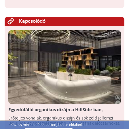
Kapcsolódó
Egyedülálló organikus dizájn a HillSide-ban,
Budapest egyik legújabb, LEED GOLD minősítésű
Erőteljes vonalak, organikus dizájn és sok zöld jellemzi
irodaházában
Bel-Buda egyik legelegánsabb irodaházának előcsarnokát.
Kövess minket a facebookon, likeold oldalunkat!