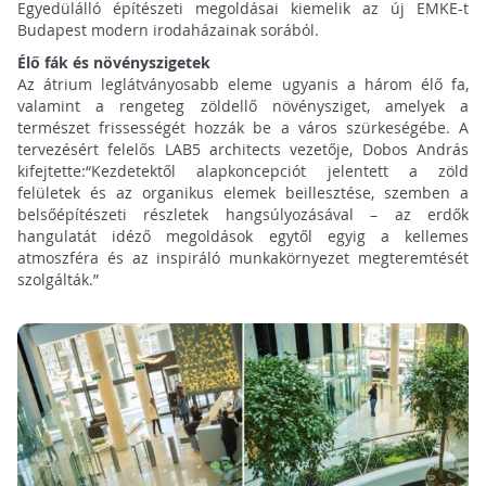
Egyedülálló építészeti megoldásai kiemelik az új EMKE-t
Budapest modern irodaházainak sorából.
Élő fák és növényszigetek
Az átrium leglátványosabb eleme ugyanis a három élő fa,
valamint a rengeteg zöldellő növénysziget, amelyek a
természet frissességét hozzák be a város szürkeségébe. A
tervezésért felelős LAB5 architects vezetője, Dobos András
kifejtette:“Kezdetektől alapkoncepciót jelentett a zöld
felületek és az organikus elemek beillesztése, szemben a
belsőépítészeti részletek hangsúlyozásával – az erdők
hangulatát idéző megoldások egytől egyig a kellemes
atmoszféra és az inspiráló munkakörnyezet megteremtését
szolgálták.”