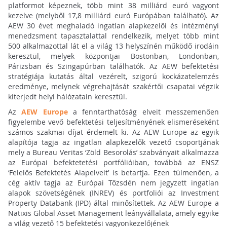
platformot képeznek, több mint 38 milliárd euró vagyont
kezelve (melyből 17,8 milliárd euró Európában található). Az
AEW 30 évet meghaladó ingatlan alapkezelői és intézményi
menedzsment tapasztalattal rendelkezik, melyet több mint
500 alkalmazottal lát el a világ 13 helyszínén működő irodáin
keresztül, melyek központjai Bostonban, Londonban,
Párizsban és Szingapúrban találhatók. Az AEW befektetési
stratégiája kutatás által vezérelt, szigorú kockázatelemzés
eredménye, melynek végrehajtását szakértői csapatai végzik
kiterjedt helyi hálózatain keresztül.
Az
AEW Europe
a fenntarthatóság elveit messzemenően
figyelembe vevő befektetési teljesítményének elismeréseként
számos szakmai díjat érdemelt ki. Az AEW Europe az egyik
alapítója tagja az ingatlan alapkezelők vezető csoportjának
mely a Bureau Veritas ‘Zöld Besorolás’ szabványait alkalmazza
az Európai befektetetési portfólióiban, továbbá az ENSZ
‘Felelős Befektetés Alapelveit’ is betartja. Ezen túlmenően, a
cég aktív tagja az Európai Tőzsdén nem jegyzett ingatlan
alapok szövetségének (INREV) és portfoliói az Investment
Property Databank (IPD) által minősítettek. Az AEW Europe a
Natixis Global Asset Management leányvállalata, amely egyike
a világ vezető 15 befektetési vagyonkezelőjének