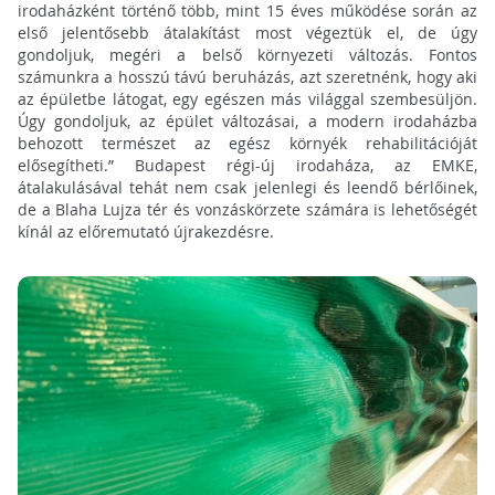
irodaházként történő több, mint 15 éves működése során az
első jelentősebb átalakítást most végeztük el, de úgy
gondoljuk, megéri a belső környezeti változás. Fontos
számunkra a hosszú távú beruházás, azt szeretnénk, hogy aki
az épületbe látogat, egy egészen más világgal szembesüljön.
Úgy gondoljuk, az épület változásai, a modern irodaházba
behozott természet az egész környék rehabilitációját
elősegítheti.” Budapest régi-új irodaháza, az EMKE,
átalakulásával tehát nem csak jelenlegi és leendő bérlőinek,
de a Blaha Lujza tér és vonzáskörzete számára is lehetőségét
kínál az előremutató újrakezdésre.