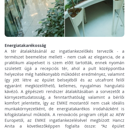
Energiatakarékosság
A tér átalakításánál az ingatlankezelőkés tervezők - a
természet beemelése mellett - nem csak az elegancia, de a
praktikum alapelveit is szem előtt tartották, ennek nyomán
született újjá a recepciós tér, ahol a pult középpontba
helyezése még hatékonyabb működést eredményez, valamint
így jött létre az épület belsejéből és az utcafront felől
egyaránt megközelíthető, kellemes, nyugalmas hangulatú
kávézó. A gépészeti rendszer átalakításában a sorvezetőt a
környezettudatosság, a fenntarthatóság valamint a bérlői
komfort jelentette, így az EMKE mostantól nem csak ideális
munkakörnyezetként, de energiatakarékos irodaházként is
kifogástalanul működik. A renovációs program célját az AEW
Europetól, az EMKE ingatlankezelésével megbízott Hancz
Anita a következőképpen foglalta össze: “Az épület