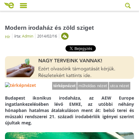
Modern irodaház és zöld sziget
írta:
Admin
2014/02/16
Hír
térképnézet
műholdas nézet
utca nézet
Budapest ikonikus irodaháza, az AEW Europe
ingatlankezelésében lévő EMKE, az utóbbi néhány
hónapban hatalmas átalakuláson ment át: belső terei és
műszaki rendszerei 21. századi irodabérlők igényei szerint
újultak meg.