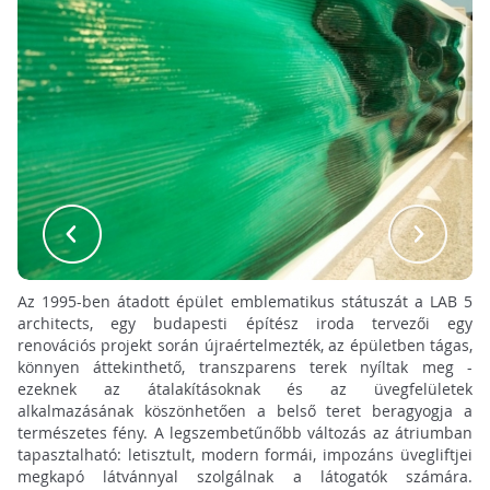
Az 1995-ben átadott épület emblematikus státuszát a LAB 5
architects, egy budapesti építész iroda tervezői egy
renovációs projekt során újraértelmezték, az épületben tágas,
könnyen áttekinthető, transzparens terek nyíltak meg -
ezeknek az átalakításoknak és az üvegfelületek
alkalmazásának köszönhetően a belső teret beragyogja a
természetes fény. A legszembetűnőbb változás az átriumban
tapasztalható: letisztult, modern formái, impozáns üvegliftjei
megkapó látvánnyal szolgálnak a látogatók számára.