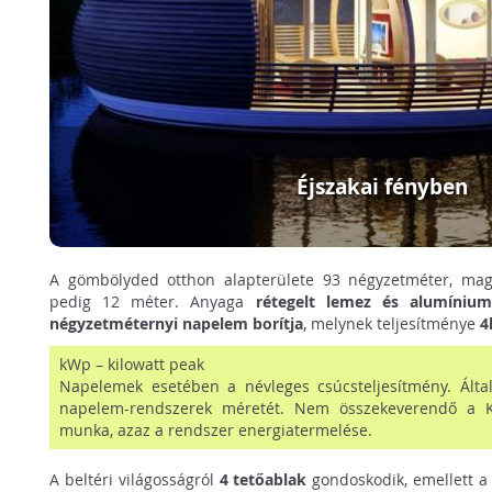
Éjszakai fényben
A gömbölyded otthon alapterülete 93 négyzetméter, mag
pedig 12 méter. Anyaga
rétegelt lemez és alumínium
négyzetméternyi napelem borítja
, melynek teljesítménye
4
kWp – kilowatt peak
Napelemek esetében a névleges csúcsteljesítmény. Ált
napelem-rendszerek méretét. Nem összekeverendő a K
munka, azaz a rendszer energiatermelése.
A beltéri világosságról
4 tetőablak
gondoskodik, emellett a