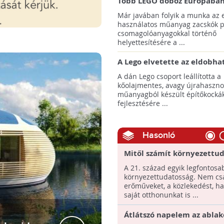
Több LEGO doboz Európában
Ázsiában már papír alapú z
Már javában folyik a munka az 
fog tartalmazni
használatos műanyag zacskók p
csomagolóanyagokkal történő
helyettesítésére a ...
A Lego elvetette az eldobhat
palack alapú építőkockák
A dán Lego csoport leállította a
koncepcióját
kőolajmentes, avagy újrahasznos
műanyagból készült építőkocká
fejlesztésére ...
Hasonló
Mitől számít környezettu
egy otthon?
A 21. század egyik legfontosab
környezettudatosság. Nem cs
erőműveket, a közlekedést, h
saját otthonunkat is ...
Átlátszó napelem az ablak