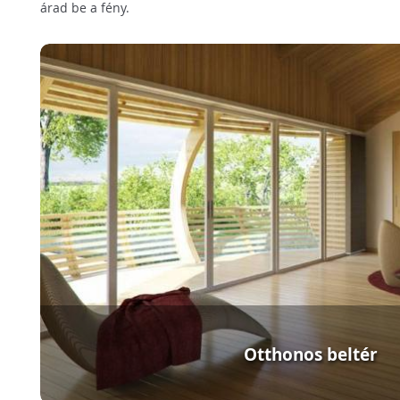
árad be a fény.
Otthonos beltér