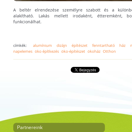
A beltér elrendezése személyre szabott és a különb
alakítható. Lakás mellett irodaként, étteremként, bol
funkcionálhat.
címkék:
alumínium
dizájn
építészet
fenntartható
ház
napelemes
öko építkezés
öko-építészet
ökoház
Otthon
Partnereink