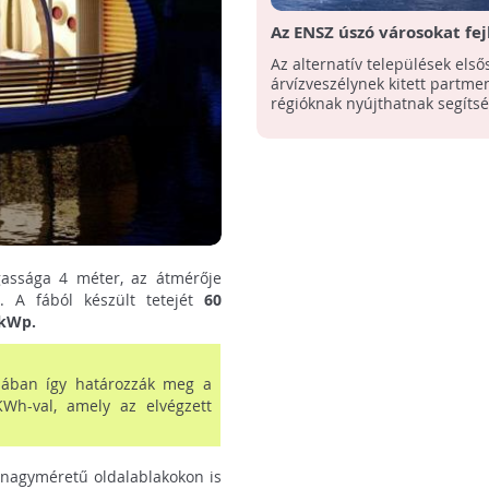
Az ENSZ úszó városokat fej
Az alternatív települések els
árvízveszélynek kitett partmen
régióknak nyújthatnak segítsé
assága 4 méter, az átmérője
. A fából készült tetejét
60
kWp.
alában így határozzák meg a
Wh-val, amely az elvégzett
 nagyméretű oldalablakokon is