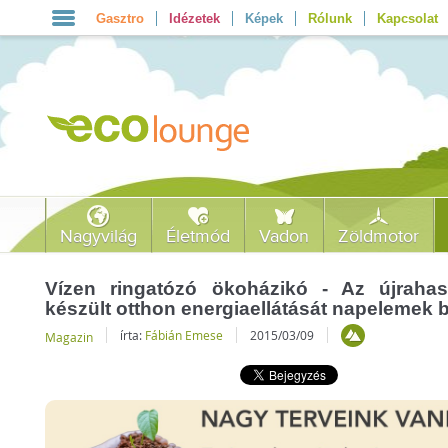
Gasztro
Idézetek
Képek
Rólunk
Kapcsolat
Nagyvilág
Életmód
Vadon
Zöldmotor
Vízen ringatózó ökoházikó - Az újrahas
készült otthon energiaellátását napelemek b
írta:
Fábián Emese
2015/03/09
Magazin