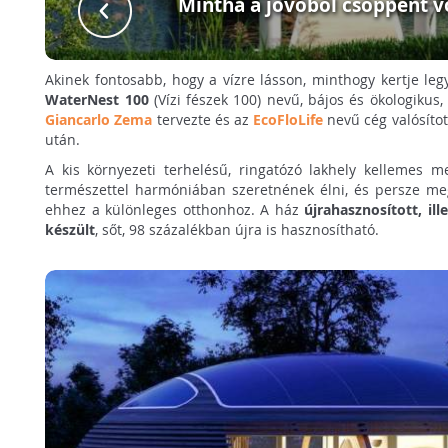
Mintha a jövőből csöppent v
Akinek fontosabb, hogy a vízre lásson, minthogy kertje le
WaterNest 100
(Vízi fészek 100) nevű, bájos és ökologikus,
Giancarlo Zema
tervezte és az
EcoFloLife
nevű cég valósíto
után.
A kis környezeti terhelésű, ringatózó lakhely kellemes m
természettel harmóniában szeretnének élni, és persze me
ehhez a különleges otthonhoz. A ház
újrahasznosított, il
készült
, sőt, 98 százalékban újra is hasznosítható.