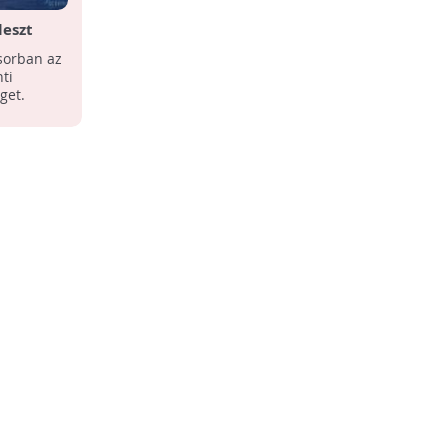
leszt
ősorban az
ti
get.