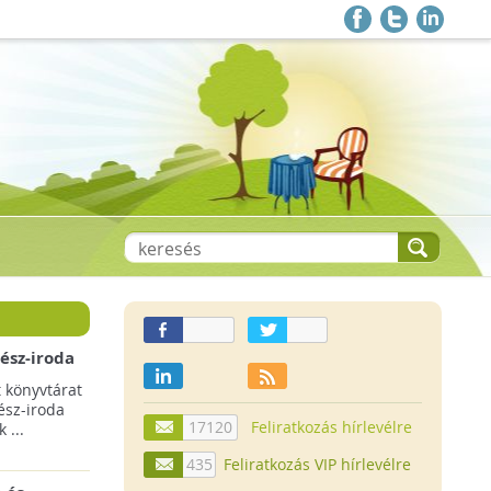
ész-iroda
árát
 könyvtárat
ész-iroda
17120
Feliratkozás hírlevélre
 ...
435
Feliratkozás VIP hírlevélre