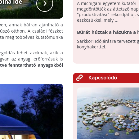
helyén
olna ide
Éj
A michigani egyetem kutatói
megdöntötték az áttetsző na
"produktivitási" rekordját új,
eszközükkel, mely ...
gyen, annak bátran ajánlható a
 úszó otthon. A családi fészket
Búrát húztak a házukra a 
tta meg többéves kutatómunka
ellen: sarkköri időjárásra 
Sarkköri időjárásra tervezett
gömbház, konyhakerttel
konyhakerttel.
egoldás lehet azoknak, akik a
gvan az anyagi erőforrásuk is
letve fenntartható anyagokból
Kapcsolódó