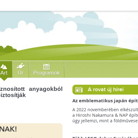
Art
Űr
Programok
znosított anyagokból
A rovat új hírei
iztosítják
Az emblematikus japán épít
így képzeli el a Föld Könyvt
A 2022 novemberében elkészült
a Hiroshi Nakamura & NAP épít
úgy jellemzi, mint a földművesek