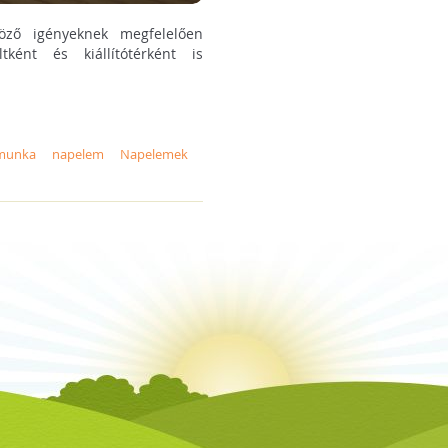
öző igényeknek megfelelően
tként és kiállítótérként is
munka
napelem
Napelemek