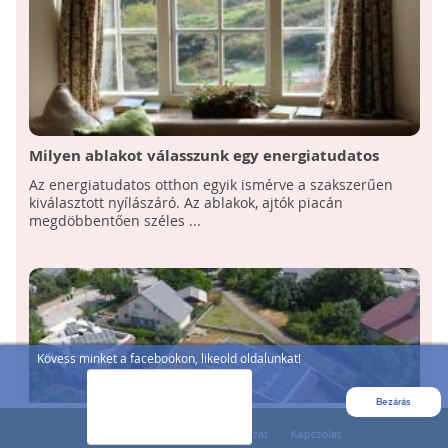
Milyen ablakot válasszunk egy energiatudatos
otthonba?
Az energiatudatos otthon egyik ismérve a szakszerűen
kiválasztott nyílászáró. Az ablakok, ajtók piacán
megdöbbentően széles ...
Kövess minket a facebookon, likeold oldalunkat!
Bezárás