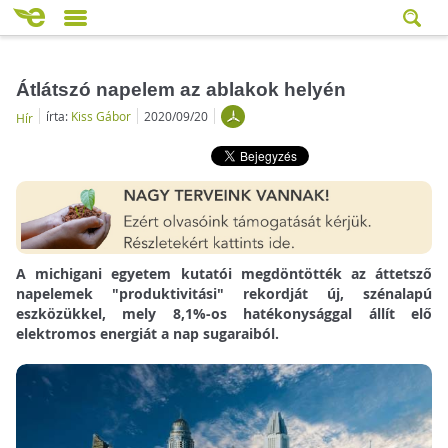
Átlátszó napelem az ablakok helyén
írta:
Kiss Gábor
2020/09/20
Hír
A michigani egyetem kutatói megdöntötték az áttetsző
napelemek "produktivitási" rekordját új, szénalapú
eszközükkel, mely 8,1%-os hatékonysággal állít elő
elektromos energiát a nap sugaraiból.