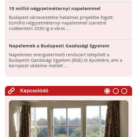
10 millió négyzetméternyi napelemmel
csökkentenék a budapesti károsanyagkibocsátást
Budapest városvezetése hatalmas projektbe fogott:
tízmillió négyzetméternyi napelemmel szeretné
csökkenteni 2030-ig a város ...
Napelemek a Budapesti Gazdasági Egyetem
épületein
Napelemes energiatermelő rendszert telepített a
Budapesti Gazdasági Egyetem (BGE) öt épületére, ami a
környezet védelme mellett ...
Kapcsolódó