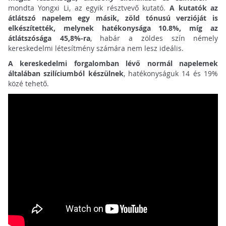
mondta Yongxi Li, az egyik résztvevő kutató.
A kutatók az
átlátszó napelem egy másik, zöld tónusú verzióját is
elkészítették, melynek hatékonysága 10.8%, míg az
átlátszósága 45,8%-ra
, habár a zöldes szín némely
kereskedelmi létesítmény számára nem lesz ideális.
A kereskedelmi forgalomban lévő normál napelemek
általában szilíciumból készülnek
, hatékonyságuk 14 és 19%
közé tehető.