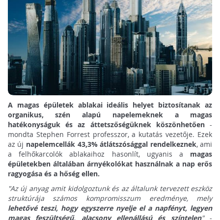
A magas épületek ablakai ideális helyet biztosítanak az
organikus, szén alapú napelemeknek a magas
hatékonyságuk és az áttetszőségüknek köszönhetően
-
mondta Stephen Forrest professzor, a kutatás vezetője. Ezek
az új
napelemcellák 43,3% átlátszósággal rendelkeznek
, ami
a felhőkarcolók ablakaihoz hasonlít, ugyanis a
magas
épületekben általában árnyékolókat használnak a nap erős
ragyogása és a hőség ellen.
"Az új anyag amit kidolgoztunk és az általunk tervezett eszköz
struktúrája számos kompromisszum eredménye, mely
lehetővé teszi, hogy egyszerre nyelje el a napfényt, legyen
magas feszültségű, alacsony ellenállású és színtelen
"
-