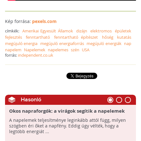
Kép forrása:
pexels.com
címkék:
Amerikai Egyesült Államok
dizájn
elektromos
épületek
fejlesztés
fenntartható
fenntartható építészet
hőség
kutatás
megújuló energia
megújuló energiaforrás
megújuló energiák
nap
napelem
Napelemek
napelemes
szén
USA
forrás:
independent.co.uk
Hasonló
Okos napraforgók: a virágok segítik a napelemek
fejlesztését
A napelemek teljesítménye leginkább attól függ, milyen
szögben éri őket a napfény. Eddig úgy vélték, hogy a
legtöbb energiát ...