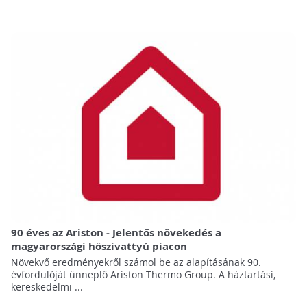
90 éves az Ariston - Jelentős növekedés a
magyarországi hőszivattyú piacon
Növekvő eredményekről számol be az alapításának 90.
évfordulóját ünneplő Ariston Thermo Group. A háztartási,
kereskedelmi ...