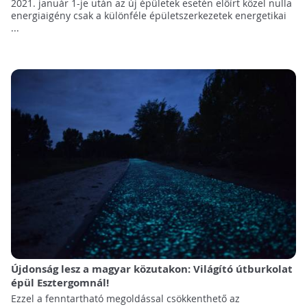
2021. január 1-je után az új épületek esetén előírt közel nulla
energiaigény csak a különféle épületszerkezetek energetikai
...
Újdonság lesz a magyar közutakon: Világító útburkolat
épül Esztergomnál!
Ezzel a fenntartható megoldással csökkenthető az