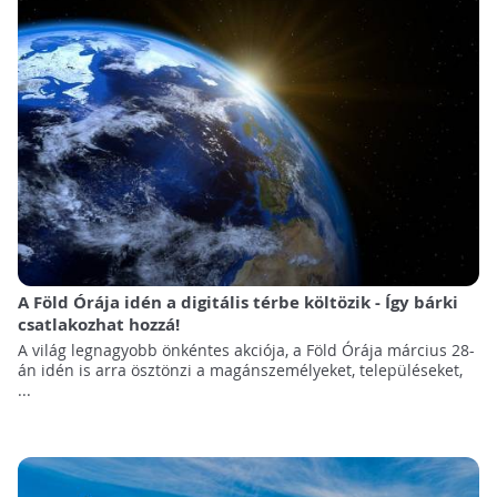
A Föld Órája idén a digitális térbe költözik - Így bárki
csatlakozhat hozzá!
A világ legnagyobb önkéntes akciója, a Föld Órája március 28-
án idén is arra ösztönzi a magánszemélyeket, településeket,
...