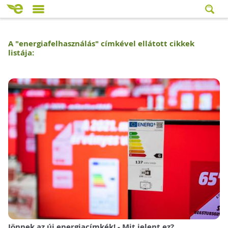
A "
energiafelhasználás
" címkével ellátott cikkek
listája:
Jönnek az új energiacímkék! - Mit jelent ez?