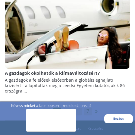
A gazdagok okolhatók a klímaváltozásért?
A gazdagok a felelősek elsősorban a globális éghajlati
krízisért - állapították meg a Leedsi Egyetem kutatói, akik 86
országra ...
Kövess minket a facebookon, likeold oldalunkat!
«
»
1
2
3
...
7
Bezárás