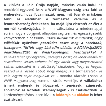
A kihívás a Föld Órája napján, március 28-án indul
és
rendkívül egyszerű lesz:
a WWF Magyarország arra kéri az
embereket, hogy fogalmazzák meg, mit fognak másképp
tenni az életükben a természet védelme és a
fenntarthatóság érdekében, ha majd újra visszatér az élet a
normál kerékvágásba
. Ki min változtatna a mindennapjai
során, hogy a bolygónk állapotán segítsen, és egészségesebb
környezetben élhessünk?
"
Arra buzdítunk mindenkit, hogy
vállalását nyilvános posztként ossza meg a Facebook,
Instagram, TikTok vagy LinkedIn oldalán a #földórája2020,
#earthhour2020 és #másképpfogom hashtagekkel.
A
vállalás lehet egy egyszerű, szöveges poszt, de lehet kreatív is:
szavalhatsz verset, vehetsz fel egy videót vagy megoszthatod
színes sztoriként is a közösségi oldaladon, hogy te hogyan
veszed ki a részed abból, hogy megóvjuk a természetet - és
vele együtt saját magunkat is"
- mondta Klacsán Csaba, a
WWF Magyarország kommunikációs vezetője.
A vállaláshoz
ismert emberek és bloggerek - zenészek, színészek,
sportolók és közéleti személyiségek - is csatlakoznak.
A
kezdeményezéshez ezen kívül
a
foldoraja.hu oldalon
is lehet
csatlakozni
.