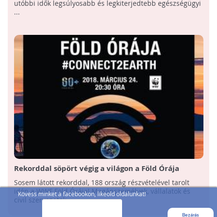
utóbbi idők legsúlyosabb és legkiterjedtebb egészségügyi
...
Rekorddal söpört végig a világon a Föld Órája
Sosem látott rekorddal, 188 ország részvételével tarolt
idén a WWF Föld Órája! Magánszemélyek, vállalatok és
Kövess minket a facebookon, likeold oldalunkat!
civil szervezetek ...
Bezárás