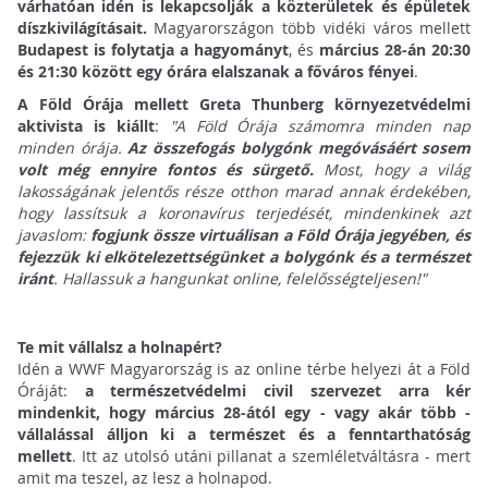
várhatóan idén is lekapcsolják a közterületek és épületek
díszkivilágításait.
Magyarországon több vidéki város mellett
Budapest is folytatja a hagyományt
, és
március 28-án 20:30
és 21:30 között egy órára elalszanak a főváros fényei
.
A Föld Órája mellett Greta Thunberg környezetvédelmi
aktivista is kiállt
:
"A Föld Órája számomra minden nap
minden órája.
Az összefogás bolygónk megóvásáért sosem
volt még ennyire fontos és sürgető.
Most, hogy a világ
lakosságának jelentős része otthon marad annak érdekében,
hogy lassítsuk a koronavírus terjedését, mindenkinek azt
javaslom:
fogjunk össze virtuálisan a Föld Órája jegyében, és
fejezzük ki elkötelezettségünket a bolygónk és a természet
iránt
. Hallassuk a hangunkat online, felelősségteljesen!"
Te mit vállalsz a holnapért?
Idén a WWF Magyarország is az online térbe helyezi át a Föld
Óráját:
a természetvédelmi civil szervezet arra kér
mindenkit, hogy március 28-ától egy - vagy akár több -
vállalással álljon ki a természet és a fenntarthatóság
mellett
. Itt az utolsó utáni pillanat a szemléletváltásra - mert
amit ma teszel, az lesz a holnapod.