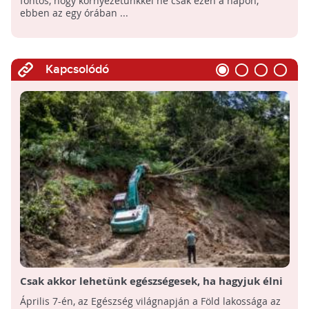
fontos, hogy környezetünkkel ne csak ezen a napon,
ebben az egy órában ...
Kapcsolódó
Csak akkor lehetünk egészségesek, ha hagyjuk élni
a természetet
Április 7-én, az Egészség világnapján a Föld lakossága az