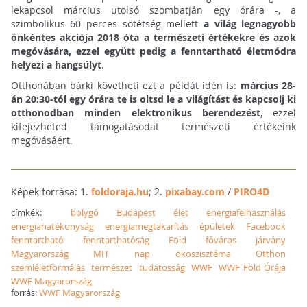
lekapcsol március utolsó szombatján egy órára -, a
szimbolikus 60 perces sötétség mellett
a világ legnagyobb
önkéntes akciója 2018 óta a természeti értékekre és azok
megóvására, ezzel együtt pedig a fenntartható életmódra
helyezi a hangsúlyt
.
Otthonában bárki követheti ezt a példát idén is:
március 28-
án 20:30-tól egy órára te is oltsd le a világítást és kapcsolj ki
otthonodban minden elektronikus berendezést
, ezzel
kifejezheted támogatásodat természeti értékeink
megóvásáért.
Képek forrása: 1.
foldoraja.hu
; 2.
pixabay.com
/
PIRO4D
címkék:
bolygó
Budapest
élet
energiafelhasználás
energiahatékonyság
energiamegtakarítás
épületek
Facebook
fenntartható
fenntarthatóság
Föld
főváros
járvány
Magyarország
MIT
nap
ökoszisztéma
Otthon
szemléletformálás
természet
tudatosság
WWF
WWF Föld Órája
WWF Magyarország
forrás:
WWF Magyarország