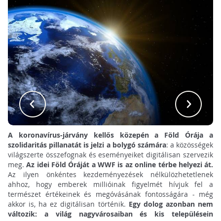
A koronavírus-járvány kellős közepén a Föld Órája a
szolidaritás pillanatát is jelzi a bolygó számára
: a közösségek
világszerte összefognak és eseményeiket digitálisan szervezik
meg.
Az idei Föld Óráját a WWF is az online térbe helyezi át.
Az ilyen önkéntes kezdeményezések nélkülözhetetlenek
ahhoz, hogy emberek millióinak figyelmét hívjuk fel a
természet értékeinek és megóvásának fontosságára - még
akkor is, ha ez digitálisan történik.
Egy dolog azonban nem
változik: a világ nagyvárosaiban és kis településein