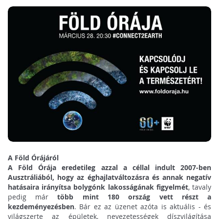
A Föld Órájáról
A Föld Órája eredetileg azzal a céllal indult 2007-ben
Ausztráliából, hogy az éghajlatváltozásra és annak negatív
hatásaira irányítsa bolygónk lakosságának figyelmét
, tavaly
pedig már
több mint 180 ország vett részt a
kezdeményezésben
. Bár ez az üzenet azóta is aktuális - és
világszerte az épületek, nevezetességek díszvilágítása