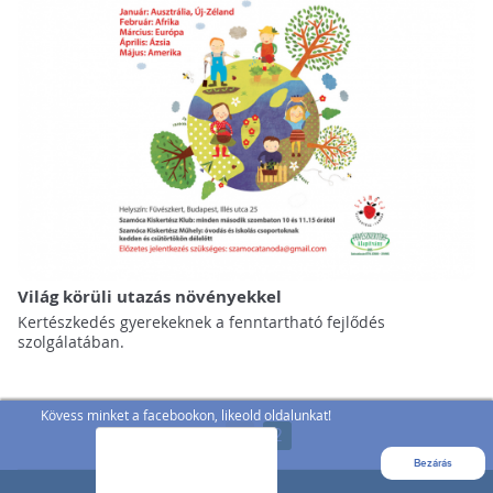
Világ körüli utazás növényekkel
Kertészkedés gyerekeknek a fenntartható fejlődés
szolgálatában.
Kövess minket a facebookon, likeold oldalunkat!
«
1
2
Bezárás