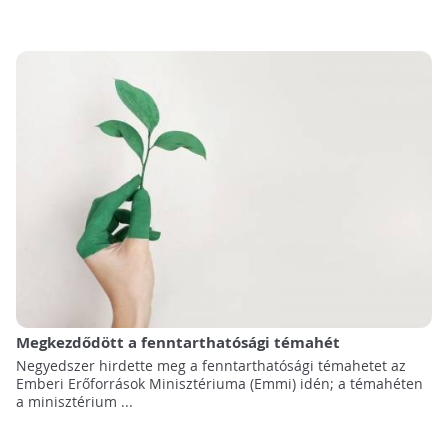
Megkezdődött a fenntarthatósági témahét
Negyedszer hirdette meg a fenntarthatósági témahetet az
Emberi Erőforrások Minisztériuma (Emmi) idén; a témahéten
a minisztérium ...