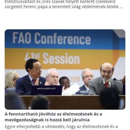
Életstílusváltást és üres szavak helyett konkrét cselekvést
sürgetett Ferenc pápa a teremtett világ védelmének ötödik ...
A fenntartható jövőhöz az élelmezésnek és a
mezőgazdaságnak is hozzá kell járulnia
Egyre elterjedtebb a vélekedés, hogy az élelmezésnek és a