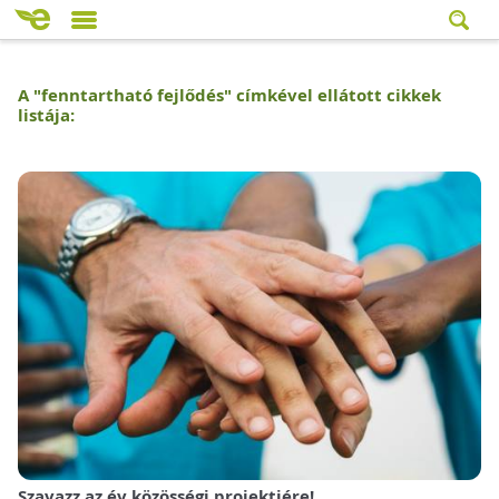
A "
fenntartható fejlődés
" címkével ellátott cikkek
listája:
Szavazz az év közösségi projektjére!