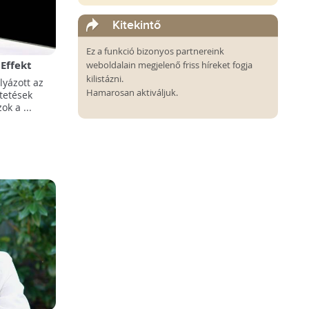
Kitekintő
Ez a funkció bizonyos partnereink
 Effekt
weboldalain megjelenő friss híreket fogja
tt
kilistázni.
lyázott az
Hamarosan aktiváljuk.
tetések
k a ...