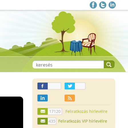
17120
Feliratkozás hírlevélre
435
Feliratkozás VIP hírlevélre