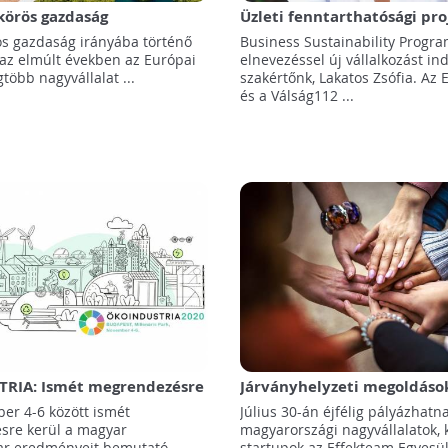
körös gazdaság
Üzleti fenntarthatósági pro
ése az egyetlen út
indított Lakatos Zsófia
os gazdaság irányába történő
Business Sustainability Progr
az elmúlt években az Európai
elnevezéssel új vállalkozást ind
gtöbb nagyvállalat ...
szakértőnk, Lakatos Zsófia. Az
és a Válság112 ...
RIA: Ismét megrendezésre
Járványhelyzeti megoldások
p-és Kelet Európa egyik
pályázhatnak idén a vállala
er 4-6 között ismét
Július 30-án éjfélig pályázhatn
sebb környezetipari
Effekt 2030 Díjra
sre kerül a magyar
magyarországi nagyvállalatok, 
ar eredményeit bemutató
startupok az Effekteam Egyesüle