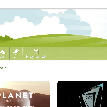
Art
Űr
Programok
tája: