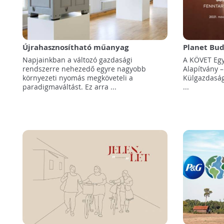
Újrahasznosítható műanyag
Planet Bu
csomagolással a fenntartható ellátási
Fenntartha
Napjainkban a változó gazdasági
A KÖVET Egy
láncért!
Világtalál
rendszerre nehezedő egyre nagyobb
Alapítvány –
környezeti nyomás megköveteli a
Külgazdaság
paradigmaváltást. Ez arra ...
...