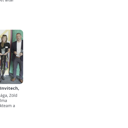
 Invitech,
íjazottak
sága, Zöld
alma
ekteam a