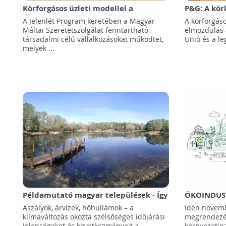
Körforgásos üzleti modellel a
P&G: A kör
rászorulókért: bemutatkozik a Magyar
megteremt
A Jelenlét Program keretében a Magyar
A körforgás
Máltai Szeretetszolgálat Jelenlét
Máltai Szeretetszolgálat fenntartható
elmozdulás 
Programja
társadalmi célú vállalkozásokat működtet,
Unió és a le
melyek ...
Példamutató magyar települések - Így
ÖKOINDUST
harcolnak a klímaváltozással
kerül Közé
Aszályok, árvizek, hőhullámok – a
Idén novemb
legjelentő
klímaváltozás okozta szélsőséges időjárási
megrendezé
eseménye!
jelenségeket és következményeit a ...
környezetip