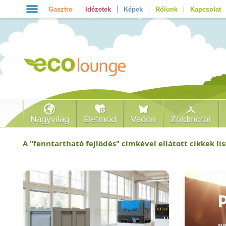
Gasztro
Idézetek
Képek
Rólunk
Kapcsolat
Nagyvilág
Életmód
Vadon
Zöldmotor
A "
fenntartható fejlődés
" címkével ellátott cikkek lis