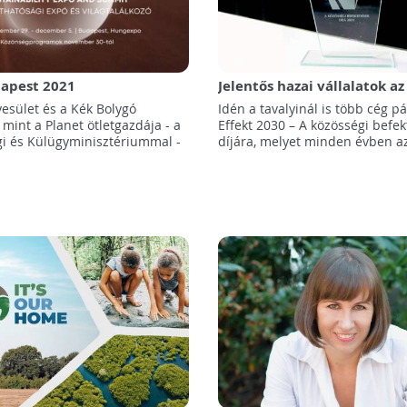
dapest 2021
Jelentős hazai vállalatok az
tósági Expó és
2030 díj idei nyertesei közö
esület és a Kék Bolygó
Idén a tavalyinál is több cég pá
kozó
 mint a Planet ötletgazdája - a
Effekt 2030 – A közösségi befek
i és Külügyminisztériummal -
díjára, melyet minden évben azo