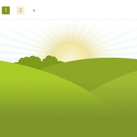
»
1
2