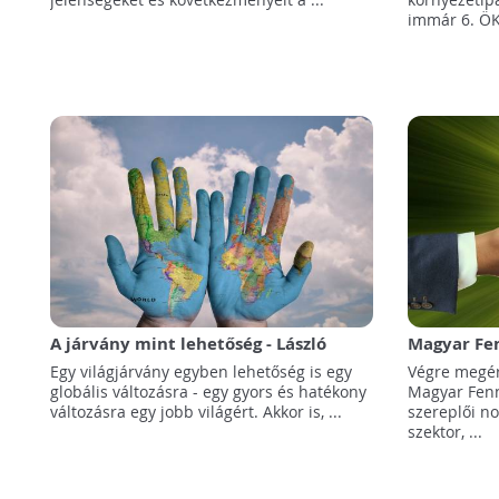
immár 6. Ö
A járvány mint lehetőség - László
Magyar Fen
Ervin professzor üzenete
- A felelő
Egy világjárvány egyben lehetőség is egy
Végre megért
emberek év
globális változásra - egy gyors és hatékony
Magyar Fenn
változásra egy jobb világért. Akkor is, ...
szereplői n
szektor, ...