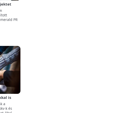
jektet
am
ított
 Emerald PR
kal is
tok az
ak a
kkv-k és
t által