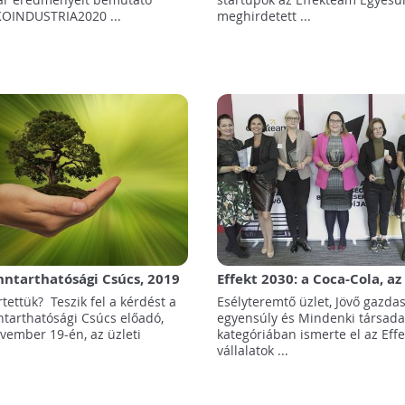
KOINDUSTRIA2020 ...
meghirdetett ...
ntarthatósági Csúcs, 2019
Effekt 2030: a Coca-Cola, az
sen gondolkodó és cselekvő
az E.ON és a Tesco az idei d
ettük? Teszik fel a kérdést a
Esélyteremtő üzlet, Jövő gazda
es találkozója
között
tarthatósági Csúcs előadó,
egyensúly és Mindenki társad
ovember 19-én, az üzleti
kategóriában ismerte el az Eff
vállalatok ...