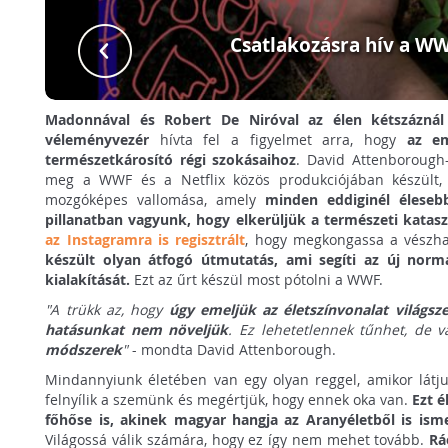
Csatlakozásra hív a WW
Madonnával és Robert De Niróval az élen kétszáznál 
véleményvezér
hívta fel a figyelmet arra, hogy
az em
természetkárosító régi szokásaihoz
. David Attenborough
meg a WWF és a Netflix közös produkciójában készült,
mozgóképes vallomása, amely
minden eddiginél élesebb
pillanatban vagyunk, hogy elkerüljük a természeti katasz
az Instagramra is regisztrált
, hogy megkongassa a vészh
készült olyan átfogó útmutatás, ami segíti az új norm
kialakítását.
Ezt az űrt készül most pótolni a WWF.
"A trükk az, hogy
úgy emeljük az életszínvonalat világsz
hatásunkat nem növeljük
. Ez lehetetlennek tűnhet, de 
módszerek
"
- mondta David Attenborough.
Mindannyiunk életében van egy olyan reggel, amikor látju
felnyílik a szemünk és megértjük, hogy ennek oka van.
Ezt é
főhőse is, akinek magyar hangja az Aranyéletből is isme
Világossá válik számára, hogy ez így nem mehet tovább.
Rá