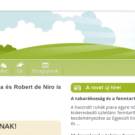
Art
Űr
Programok
a és Robert de Niro is
A rovat új hírei
A takarékosság és a fenntar
ösztönzésére a Zara 14 euró
A használt ruhák piaca egyre nő
országra terjeszti ki haszná
kiskereskedő üzletlánc fenntart
szolgáltatását!
kezdeményezése az Egyesült Ki
és ...