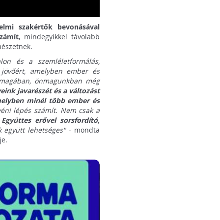
elmi szakértők bevonásával
zámít
, mindegyikkel távolabb
mészetnek.
lon és a szemléletformálás,
 jövőért, amelyben ember és
önmagában, önmagunkban még
ink javarészét és a változást
amelyben minél több ember és
éni lépés számít. Nem csak a
.
Együttes erővel sorsfordító,
 együtt lehetséges"
- mondta
je.