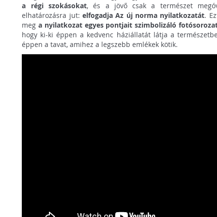
a régi szokásokat
, és a jövő csak a természet megóv
elhatározásra jut:
elfogadja Az új norma nyilatkozatát
. Ez
meg
a nyilatkozat egyes pontjait szimbolizáló fotósoroza
hogy ki-ki éppen a kedvenc háziállatát látja a természetb
éppen a tavat, amihez a legszebb emlékek kötik.