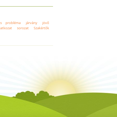
lis probléma
járvány
jövő
latkozat
sorozat
Szakértők