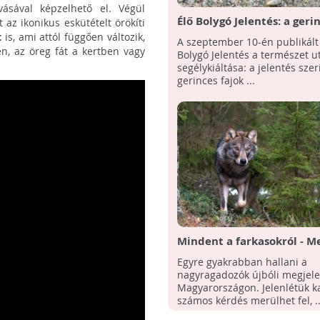
ásával képzelhető el. Végül
Élő Bolygó Jelentés: a geri
t az ikonikus eskütételt örökíti
populációi 68 %-kal zsugo
t
is, ami attól függően változik,
A szeptember 10-én publikál
en, az öreg fát a kertben vagy
Bolygó Jelentés a természet u
segélykiáltása: a jelentés szer
gerinces fajok ...
Mindent a farkasokról - M
a WWF kiadványa
Egyre gyakrabban hallani a
nagyragadozók újbóli megjele
Magyarországon. Jelenlétük 
számos kérdés merülhet fel, ..