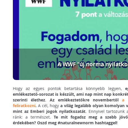
A WWF "új norma nyilatko
Hogy az egyes pontok betartása könnyebb legyen,
e
emlékeztető-sorozat is készült, ami nap mint nap konkrét
szerinti élethez
.
Az emlékeztetőkre novembertől
a 
feliratkozni
.
A cél, hogy
a világ legalább olyan komolyan 
mint az Emberi jogok nyilatkozatát
. Ennyivel tartozunk 
ránk: a természet.
Te mit fogadsz meg a szebb jöv
érdekében? Oszd meg #naturalnewnorm hashtaggel!