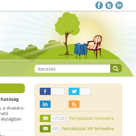
thatóság
pai
, a divatáru-
ltruha
ható
17120
Feliratkozás hírlevélre
rályságban
435
Feliratkozás VIP hírlevélre