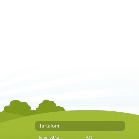
Tartalom
Art
Nagyvilág