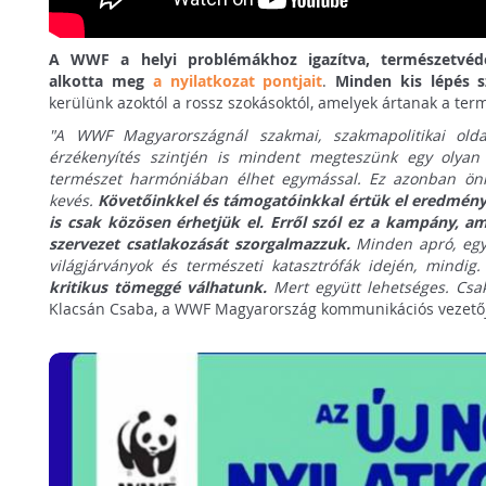
A WWF a helyi problémákhoz igazítva, természetvéd
alkotta meg
a nyilatkozat pontjait
.
Minden kis lépés s
kerülünk azoktól a rossz szokásoktól, amelyek ártanak a ter
"A WWF Magyarországnál szakmai, szakmapolitikai olda
érzékenyítés szintjén is mindent megteszünk egy olyan
természet harmóniában élhet egymással. Ez azonban 
kevés.
Követőinkkel és támogatóinkkal értük el eredménye
is csak közösen érhetjük el. Erről szól ez a kampány, 
szervezet csatlakozását szorgalmazzuk.
Minden apró, egy
világjárványok és természeti katasztrófák idején, mindig
kritikus tömeggé válhatunk.
Mert együtt lehetséges. Csak
Klacsán Csaba, a WWF Magyarország kommunikációs vezető