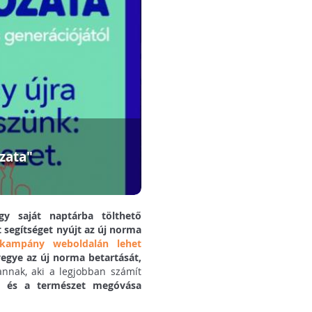
zata"
gy saját naptárba tölthető
 segítséget nyújt az új norma
kampány weboldalán lehet
vegye az új norma betartását,
annak, aki a legjobban számít
ő és a természet megóvása