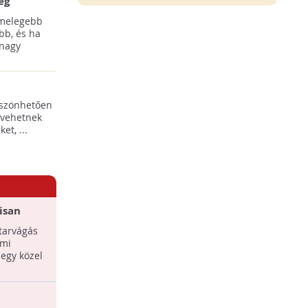
ég
 melegebb
bb, és ha
 nagy
öszönhetően
 vehetnek
t, ...
isan
iszaugnál
tarvágás
ami
egy közel