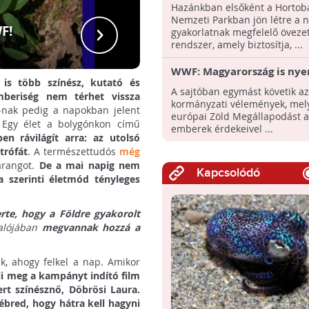
háborítatlan területeket 
Hazánkban elsőként a Hortob
létre a Hortobágyi Nemzet
Nemzeti Parkban jön létre a 
Parkban!
F!
A WWF "ú
gyakorlatnak megfelelő övezet
rendszer, amely biztosítja, ...
WWF: Magyarország is nye
is több színész, kutató és
lehet az Európai Unió zöld
A sajtóban egymást követik az
beriség nem térhet vissza
politikájának
kormányzati vélemények, mel
-nak pedig a napokban jelent
európai Zöld Megállapodást 
 Egy élet a bolygónkon című
emberek érdekeivel ...
en rávilágít arra: az utolsó
trófát
. A természettudós
még
arangot.
De a mai napig nem
Kapcsolódó
a szerinti életmód tényleges
erte, hogy a Földre gyakorolt
valójában
megvannak hozzá a
k, ahogy felkel a nap. Amikor
li meg a kampányt indító film
rt színésznő, Döbrösi Laura.
ébred, hogy hátra kell hagyni