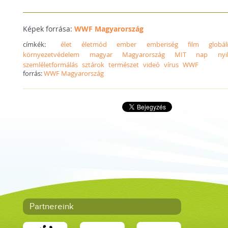
Képek forrása:
WWF Magyarország
címkék:
élet
életmód
ember
emberiség
film
globá
környezetvédelem
magyar
Magyarország
MIT
nap
nyi
szemléletformálás
sztárok
természet
videó
vírus
WWF
forrás:
WWF Magyarország
Partnereink