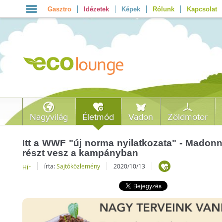
Gasztro
Idézetek
Képek
Rólunk
Kapcsolat
Nagyvilág
Életmód
Vadon
Zöldmotor
Itt a WWF "új norma nyilatkozata" - Madonn
részt vesz a kampányban
írta:
Sajtóközlemény
2020/10/13
Hír