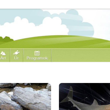
Art
Űr
Programok