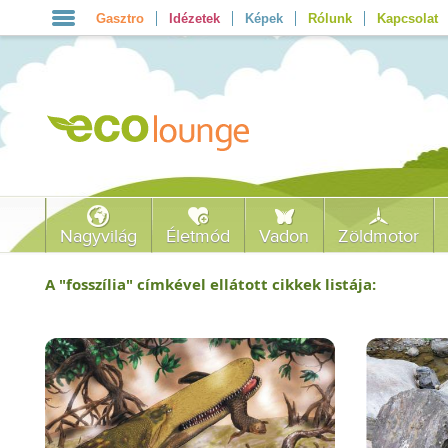
Gasztro
Idézetek
Képek
Rólunk
Kapcsolat
Nagyvilág
Életmód
Vadon
Zöldmotor
A "
fosszília
" címkével ellátott cikkek listája: