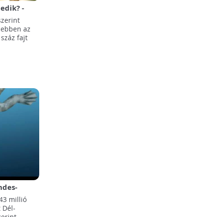
edik? -
z évszázad
szerint
t ebben az
száz fajt
ndes-
rikába
3 millió
t Dél-
erint.