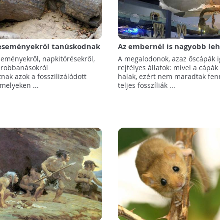
eseményekről tanúskodnak
Az embernél is nagyobb leh
zálódott faévgyűrűk
újszülött megalodon
eményekről, napkitörésekről,
A megalodonok, azaz őscápák 
-robbanásokról
rejtélyes állatok: mivel a cápák
ak azok a fosszilizálódott
halak, ezért nem maradtak fen
melyeken ...
teljes fosszíliák ...