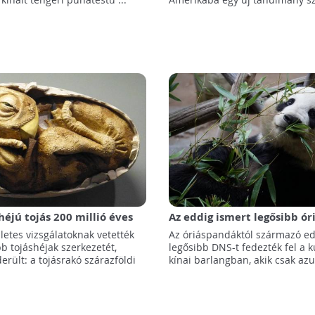
éjú tojás 200 millió éves
Az eddig ismert legősibb ó
találmány
DNS-t találták meg egy kína
letes vizsgálatoknak vetették
Az óriáspandáktól származó ed
barlangban
bb tojáshéjak szerkezetét,
legősibb DNS-t fedezték fel a k
erült: a tojásrakó szárazföldi
kínai barlangban, akik csak azut