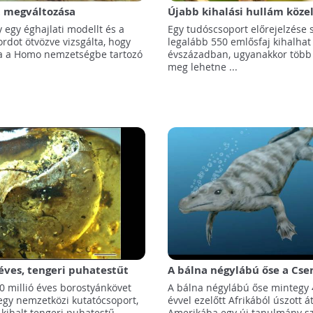
t megváltozása
Újabb kihalási hullám közel
pet játszhatott a korai
Több száz emlős halhat ki a
 egy éghajlati modellt és a
Egy tudóscsoport előrejelzése 
k kihalásában
végére
kordot ötvözve vizsgálta, hogy
legalább 550 emlősfaj kihalha
a a Homo nemzetségbe tartozó
évszázadban, ugyanakkor több 
meg lehetne ...
 éves, tengeri puhatestűt
A bálna négylábú őse a Cse
ó borostyánkövet találtak
óceánon át jutott Dél-Ame
 millió éves borostyánkövet
A bálna négylábú őse mintegy 4
 egy nemzetközi kutatócsoport,
évvel ezelőtt Afrikából úszott á
 kihalt tengeri puhatestű ...
Amerikába egy új tanulmány sz