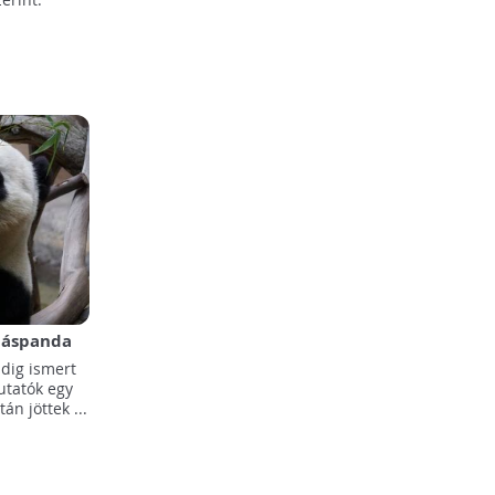
riáspanda
i
dig ismert
utatók egy
án jöttek ...