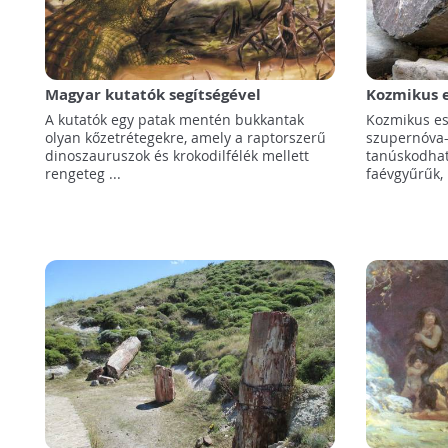
Magyar kutatók segítségével
Kozmikus 
bukkantak 90 millió éves őslények
a fosszili
A kutatók egy patak mentén bukkantak
Kozmikus es
lelőhelyére Ausztriában
olyan kőzetrétegekre, amely a raptorszerű
szupernóva
dinoszauruszok és krokodilfélék mellett
tanúskodhatn
rengeteg ...
faévgyűrűk, 