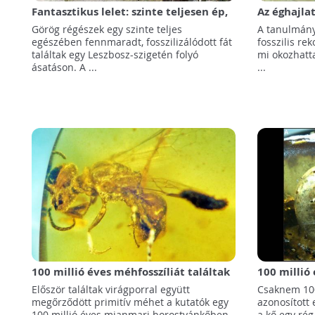
Fantasztikus lelet: szinte teljesen ép,
Az éghajla
fosszilizálódott fát találtak a
kulcsszere
Görög régészek egy szinte teljes
A tanulmány
Leszbosz-szigeten
emberfajo
egészében fennmaradt, fosszilizálódott fát
fosszilis re
találtak egy Leszbosz-szigetén folyó
mi okozhatt
ásatáson. A ...
...
100 millió éves méhfosszíliát találtak
100 millió
egy borostyánkőben!
magába zár
Először találtak virágporral együtt
Csaknem 100
megőrződött primitív méhet a kutatók egy
azonosított
100 millió éves mianmari borostyánkőben.
a kő egy rég