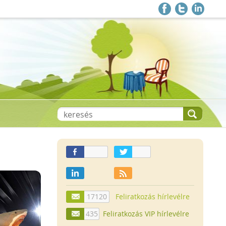
17120
Feliratkozás hírlevélre
435
Feliratkozás VIP hírlevélre