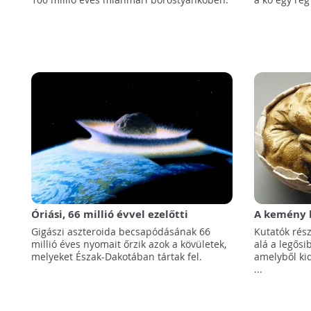
Óriási, 66 millió évvel ezelőtti
A kemény h
becsapódásról tanúskodó kövületekre
evolúciós 
Gigászi aszteroida becsapódásának 66
Kutatók rész
bukkantak
millió éves nyomait őrzik azok a kövületek,
alá a legősi
melyeket Észak-Dakotában tártak fel.
amelyből kid
...