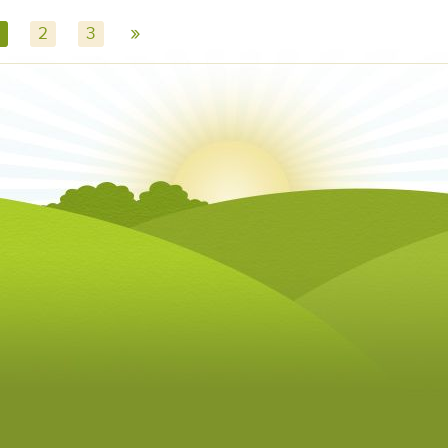
»
2
3