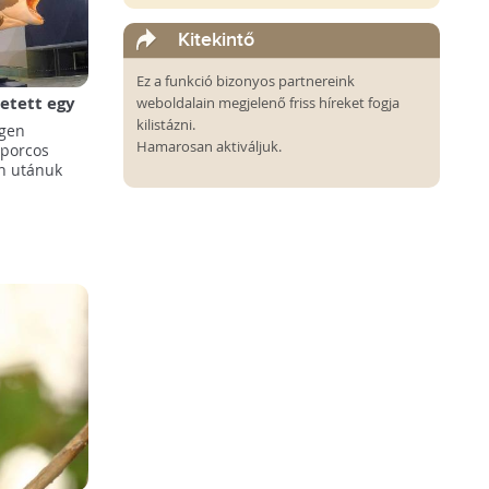
Kitekintő
Ez a funkció bizonyos partnereink
etett egy
weboldalain megjelenő friss híreket fogja
kilistázni.
igen
Hamarosan aktiváljuk.
 porcos
n utánuk