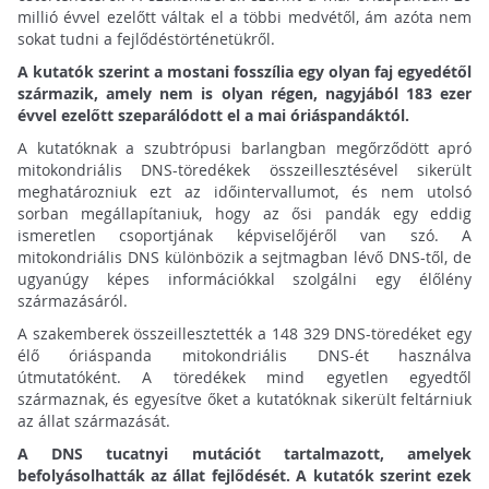
millió évvel ezelőtt váltak el a többi medvétől, ám azóta nem
sokat tudni a fejlődéstörténetükről.
A kutatók szerint a mostani fosszília egy olyan faj egyedétől
származik, amely nem is olyan régen, nagyjából 183 ezer
évvel ezelőtt szeparálódott el a mai óriáspandáktól.
A kutatóknak a szubtrópusi barlangban megőrződött apró
mitokondriális DNS-töredékek összeillesztésével sikerült
meghatározniuk ezt az időintervallumot, és nem utolsó
sorban megállapítaniuk, hogy az ősi pandák egy eddig
ismeretlen csoportjának képviselőjéről van szó. A
mitokondriális DNS különbözik a sejtmagban lévő DNS-től, de
ugyanúgy képes információkkal szolgálni egy élőlény
származásáról.
A szakemberek összeillesztették a 148 329 DNS-töredéket egy
élő óriáspanda mitokondriális DNS-ét használva
útmutatóként. A töredékek mind egyetlen egyedtől
származnak, és egyesítve őket a kutatóknak sikerült feltárniuk
az állat származását.
A DNS tucatnyi mutációt tartalmazott, amelyek
befolyásolhatták az állat fejlődését. A kutatók szerint ezek