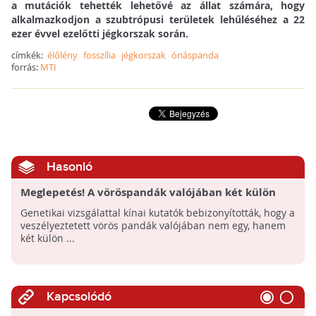
a mutációk tehették lehetővé az állat számára, hogy
alkalmazkodjon a szubtrópusi területek lehűléséhez a 22
ezer évvel ezelőtti jégkorszak során.
címkék:
élőlény
fosszília
jégkorszak
óriáspanda
forrás:
MTI
Hasonló
Meglepetés! A vöröspandák valójában két külön
fajhoz tartoznak
Genetikai vizsgálattal kínai kutatók bebizonyították, hogy a
veszélyeztetett vörös pandák valójában nem egy, hanem
két külön ...
Kapcsolódó