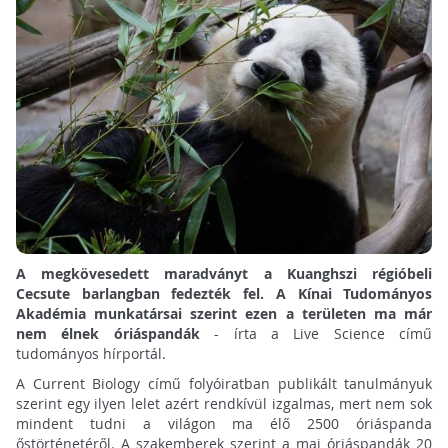
A megkövesedett maradványt a Kuanghszi régióbeli
Cecsute barlangban fedezték fel. A Kínai Tudományos
Akadémia munkatársai szerint ezen a területen ma már
nem élnek óriáspandák
- írta a Live Science című
tudományos hírportál.
A Current Biology című folyóiratban publikált tanulmányuk
szerint egy ilyen lelet azért rendkívül izgalmas, mert nem sok
mindent tudni a világon ma élő 2500 óriáspanda
őstörténetéről. A szakemberek szerint a mai óriáspandák 20