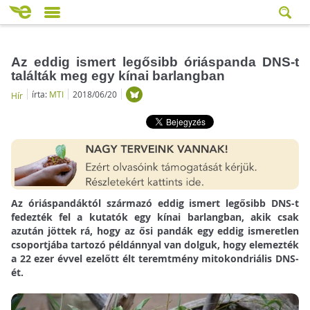
Az eddig ismert legősibb óriáspanda DNS-t
találták meg egy kínai barlangban
írta:
MTI
2018/06/20
Hír
Az óriáspandáktól származó eddig ismert legősibb DNS-t
fedezték fel a kutatók egy kínai barlangban, akik csak
azután jöttek rá, hogy az ősi pandák egy eddig ismeretlen
csoportjába tartozó példánnyal van dolguk, hogy elemezték
a 22 ezer évvel ezelőtt élt teremtmény mitokondriális DNS-
ét.