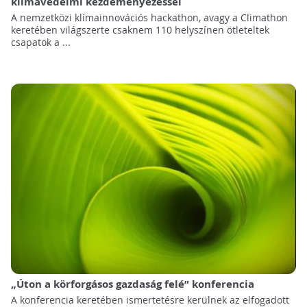
klímavédelmi kezdeményezéssel
A nemzetközi klímainnovációs hackathon, avagy a Climathon
keretében világszerte csaknem 110 helyszínen ötleteltek
csapatok a ...
„Úton a körforgásos gazdaság felé” konferencia
A konferencia keretében ismertetésre kerülnek az elfogadott