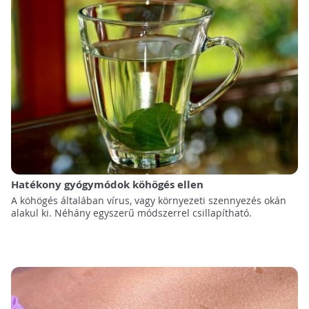
Hatékony gyógymódok köhögés ellen
A köhögés általában vírus, vagy környezeti szennyezés okán
alakul ki. Néhány egyszerű módszerrel csillapítható.