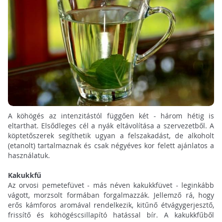
A köhögés az intenzitástól függően két - három hétig is
eltarthat. Elsődleges cél a nyák eltávolítása a szervezetből. A
köptetőszerek segíthetik ugyan a felszakadást, de alkoholt
(etanolt) tartalmaznak és csak négyéves kor felett ajánlatos a
használatuk.
Kakukkfű
Az orvosi pemetefüvet - más néven kakukkfüvet - leginkább
vágott, morzsolt formában forgalmazzák. Jellemző rá, hogy
erős kámforos aromával rendelkezik, kitűnő étvágygerjesztő,
frissítő és köhögéscsillapító hatással bír. A kakukkfűből