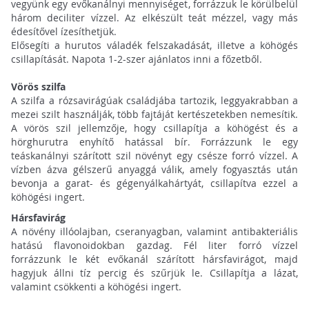
vegyünk egy evőkanálnyi mennyiséget, forrázzuk le körülbelül
három deciliter vízzel. Az elkészült teát mézzel, vagy más
édesítővel ízesíthetjük.
Elősegíti a hurutos váladék felszakadását, illetve a köhögés
csillapítását. Napota 1-2-szer ajánlatos inni a főzetből.
Vörös szilfa
A szilfa a rózsavirágúak családjába tartozik, leggyakrabban a
mezei szilt használják, több fajtáját kertészetekben nemesítik.
A vörös szil jellemzője, hogy csillapítja a köhögést és a
hörghurutra enyhítő hatással bír. Forrázzunk le egy
teáskanálnyi szárított szil növényt egy csésze forró vízzel. A
vízben ázva gélszerű anyaggá válik, amely fogyasztás után
bevonja a garat- és gégenyálkahártyát, csillapítva ezzel a
köhögési ingert.
Hársfavirág
A növény illóolajban, cseranyagban, valamint antibakteriális
hatású flavonoidokban gazdag. Fél liter forró vízzel
forrázzunk le két evőkanál szárított hársfavirágot, majd
hagyjuk állni tíz percig és szűrjük le. Csillapítja a lázat,
valamint csökkenti a köhögési ingert.