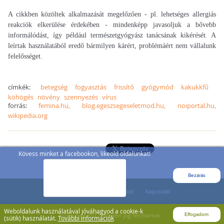
A cikkben közöltek alkalmazását megelőzően - pl. lehetséges allergiás
reakciók elkerülése érdekében - mindenképp javasoljuk a bővebb
informálódást, így például természetgyógyász tanácsának kikérését. A
leírtak használatából eredő bármilyen kárért, problémáért nem vállalunk
felelősséget.
címkék:
betegség
fogyasztás
frissítő
gyógymód
kakukkfű
köhögés
növény
szennyezés
vírus
forrás:
femina.hu, blog.egeszsegeseletmod.hu, noiportal.hu,
wikipedia.org
Kövess minket a facebookon, likeold oldalunkat!
Bezárás
Weboldalunk használatával jóváhagyod a cookie-k
Elfogadom
(sütik) használatát.
További információk