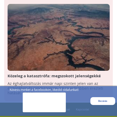
Közeleg a katasztrófa: megszokott jelenségekké
váltak az aszályok és a hőhullámok
Az éghajlatváltozás immár napi szinten jelen van az
életünkben és rendszeresen, egyre erősebben érezteti
Kövess minket a facebookon, likeold oldalunkat!
hatását. A nagy ...
Bezárás