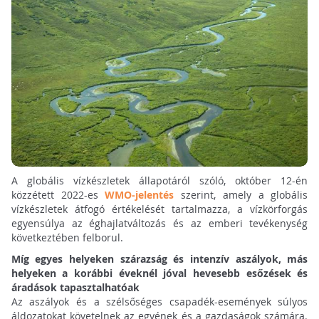
A globális vízkészletek állapotáról szóló, október 12-én
közzétett 2022-es
WMO-jelentés
szerint, amely a globális
vízkészletek átfogó értékelését tartalmazza, a vízkörforgás
egyensúlya az éghajlatváltozás és az emberi tevékenység
következtében felborul.
Míg egyes helyeken szárazság és intenzív aszályok, más
helyeken a korábbi éveknél jóval hevesebb esőzések és
áradások tapasztalhatóak
Az aszályok és a szélsőséges csapadék-események súlyos
áldozatokat követelnek az egyének és a gazdaságok számára.