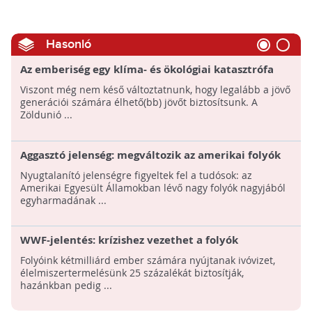
Hasonló
Az emberiség egy klíma- és ökológiai katasztrófa
felé sodródó világot hagy az utókor számára
Viszont még nem késő változtatnunk, hogy legalább a jövő
generációi számára élhető(bb) jövőt biztosítsunk. A
Zöldunió ...
Aggasztó jelenség: megváltozik az amerikai folyók
színe
Nyugtalanító jelenségre figyeltek fel a tudósok: az
Amerikai Egyesült Államokban lévő nagy folyók nagyjából
egyharmadának ...
WWF-jelentés: krízishez vezethet a folyók
alulértékelése
Folyóink kétmilliárd ember számára nyújtanak ivóvizet,
élelmiszertermelésünk 25 százalékát biztosítják,
hazánkban pedig ...