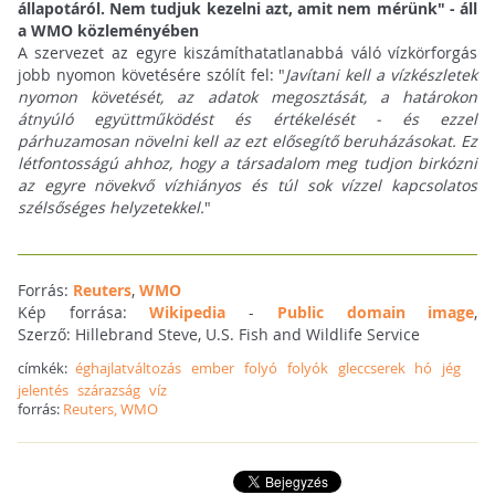
állapotáról. Nem tudjuk kezelni azt, amit nem mérünk" - áll
a WMO közleményében
A szervezet az egyre kiszámíthatatlanabbá váló vízkörforgás
jobb nyomon követésére szólít fel: "
Javítani kell a vízkészletek
nyomon követését, az adatok megosztását, a határokon
átnyúló együttműködést és értékelését - és ezzel
párhuzamosan növelni kell az ezt elősegítő beruházásokat. Ez
létfontosságú ahhoz, hogy a társadalom meg tudjon birkózni
az egyre növekvő vízhiányos és túl sok vízzel kapcsolatos
szélsőséges helyzetekkel.
"
Forrás:
Reuters
,
WMO
Kép forrása:
Wikipedia
-
Public domain image
,
Szerző: Hillebrand Steve, U.S. Fish and Wildlife Service
címkék:
éghajlatváltozás
ember
folyó
folyók
gleccserek
hó
jég
jelentés
szárazság
víz
forrás:
Reuters, WMO