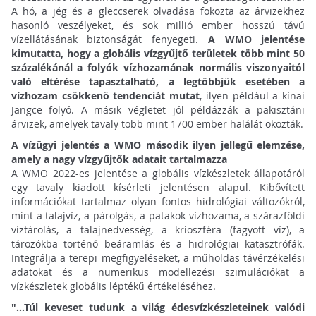
A hó, a jég és a gleccserek olvadása fokozta az árvizekhez
hasonló veszélyeket, és sok millió ember hosszú távú
vízellátásának biztonságát fenyegeti.
A WMO jelentése
kimutatta, hogy a globális vízgyűjtő területek több mint 50
százalékánál a folyók vízhozamának normális viszonyaitól
való eltérése tapasztalható, a legtöbbjük esetében a
vízhozam csökkenő tendenciát mutat
, ilyen például a kínai
Jangce folyó. A másik végletet jól példázzák a pakisztáni
árvizek, amelyek tavaly több mint 1700 ember halálát okozták.
A vízügyi jelentés a WMO második ilyen jellegű elemzése,
amely a nagy vízgyűjtők adatait tartalmazza
A WMO 2022-es jelentése a globális vízkészletek állapotáról
egy tavaly kiadott kísérleti jelentésen alapul. Kibővített
információkat tartalmaz olyan fontos hidrológiai változókról,
mint a talajvíz, a párolgás, a patakok vízhozama, a szárazföldi
víztárolás, a talajnedvesség, a krioszféra (fagyott víz), a
tározókba történő beáramlás és a hidrológiai katasztrófák.
Integrálja a terepi megfigyeléseket, a műholdas távérzékelési
adatokat és a numerikus modellezési szimulációkat a
vízkészletek globális léptékű értékeléséhez.
"...Túl keveset tudunk a világ édesvízkészleteinek valódi