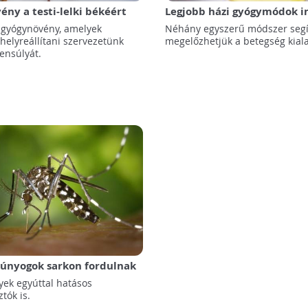
ény a testi-lelki békéért
Legjobb házi gyógymódok i
ellen
 gyógynövény, amelyek
Néhány egyszerű módszer segí
helyreállítani szervezetünk
megelőzhetjük a betegség kiala
yensúlyát.
zúnyogok sarkon fordulnak
lyek egyúttal hatásos
tók is.