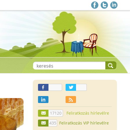
17120
Feliratkozás hírlevélre
435
Feliratkozás VIP hírlevélre