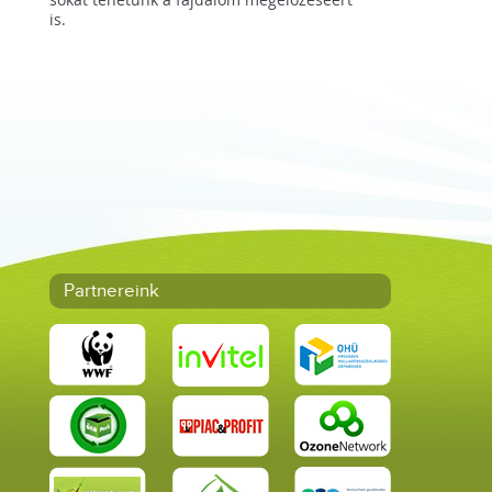
is.
Partnereink