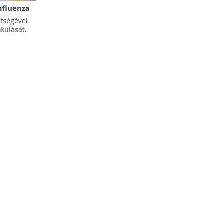
nfluenza
tségével
kulását.