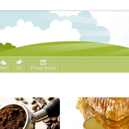
Art
Űr
Programok