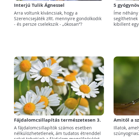
Interjú Tulik Ágnessel
5 gyógynöv
Arra voltunk kíváncsiak, hogy a
Íme néhány
Szerencsejáték zRt. mennyire gondolkodik
segíthetnek 
- és persze cselekszik - „ökosan”?
kibillent eg
Fájdalomcsillapítás természetesen 3.
Amitől a s
A fájdalomcsillapítók számos esetben
Illatok, ame
nélkülözhetetlenek, ám tudatos étrenddel
szúnyogriasz
sokat tehetünk a fájdalom megelőzéséért