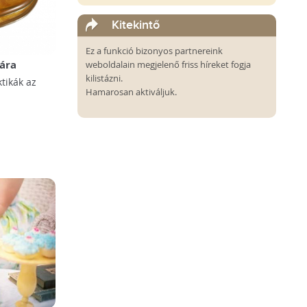
Kitekintő
Ez a funkció bizonyos partnereink
sára
weboldalain megjelenő friss híreket fogja
kilistázni.
tikák az
Hamarosan aktiváljuk.