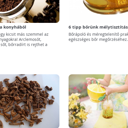
 a konyhából
6 tipp bőrünk mélytisztítá
egy kicsit más szemmel az
Bőrápoló és méregtelenítő prak
nyagokra! Arclemosót,
egészséges bőr megőrzéséhez.
sőt, bőrradírt is rejthet a