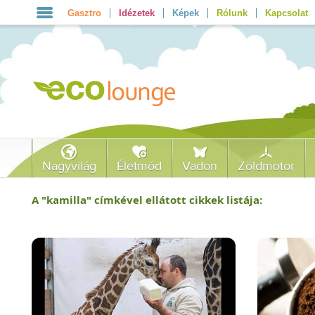
Gasztro
Idézetek
Képek
Rólunk
Kapcsolat
Nagyvilág
Életmód
Vadon
Zöldmotor
A "
kamilla
" címkével ellátott cikkek listája: