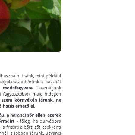
elhasználhatnánk, mint például
onságaiknak a bőrünk is hasznát
k csodafegyvere.
Használjunk
na fagyasztóba!), majd hidegen
 szem környékén járunk, ne
 hatás érhető el.
dául a narancsbőr elleni szerek
őrradírt
- főleg, ha durvábbra
s frissíti a bőrt, sőt, csökkenti
nnél is jobban járunk, ugyanis