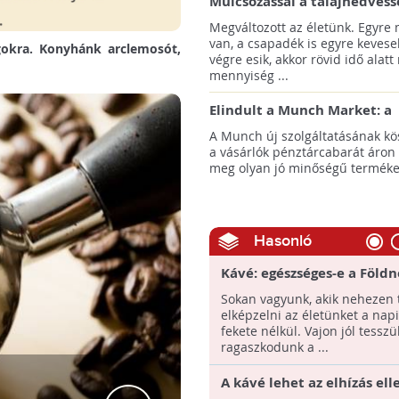
Mulcsozással a talajnedvess
megtartásáért
Megváltozott az életünk. Egyre
van, a csapadék is egyre kevese
gokra. Konyhánk arclemosót,
végre esik, akkor rövid idő alatt
mennyiség ...
Elindult a Munch Market: a
pazarláscsökkentő piactér
A Munch új szolgáltatásának k
a vásárlók pénztárcabarát áron
meg olyan jó minőségű termékeke
Hasonló
Kávé: egészséges-e a Földn
nekünk?
Sokan vagyunk, akik nehezen 
elképzelni az életünket a nap
fekete nélkül. Vajon jól tesszü
ragaszkodunk a ...
A kávé lehet az elhízás ell