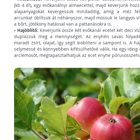
(kb 4 dl), egy evőkanálnyi almaecettel, majd keverjünk hoz
alapanyagokat kevergessük mindaddig, amíg a méz fel
arcunkat öblítsük át néhányszor, majd mossuk le langyos víz
a bőrt, jótékony hatással van a pattanásokra is.
•
Hajöblítő:
Keverjünk össze két evőkanál ecetet két deci víz
duplázzuk meg a mennyiséget. Az enyhén savas folyadék 
maradt zsírt, olajat, így segít kiöblíteni a sampont is. A ha
selymessé és könnyebben kifésülhetővé válik. Ha egy ideig e
arclemosót, megtapasztalhatjuk az ecet enyhe pórusösszehú