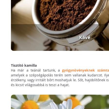
Kávé
Tisztító kamilla
Ha már a teánál tartunk, a
gyógynövényeknek számtal
amelyek a szépségápolás terén sem vallanak kudarcot. Ilye
érzékeny, vagy irritált bőrt moshatjuk le. Sőt, hajöblítőnek i
és kicsit világosabbá is teszi a hajat.