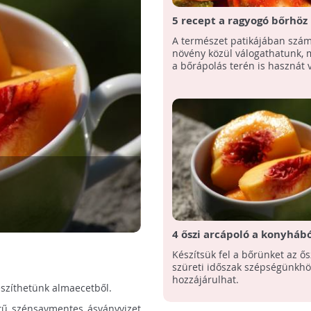
5 recept a ragyogó bőrhöz
A természet patikájában szám
növény közül válogathatunk, 
a bőrápolás terén is hasznát 
4 őszi arcápoló a konyhábó
Készítsük fel a bőrünket az ős
szüreti időszak szépségünkhö
hozzájárulhat.
észíthetünk almaecetből.
tű szénsavmentes ásványvizet