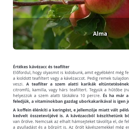
Alma
Értékes kávézacc és teafilter
Előfordul, hogy olyasmit is kidobunk, amit egyébként még f
a kioldott teafiltert vagy a kávézaccot. Pedig remek tulajd
veszi.
A teafilter a szem alatti karikák eltüntetéséne
citromfű, kamilla, vagy hárs teafiltert. Tegyük a hűtőbe (
helyezzük a szem alatti táskákra 10 percre.
És ha már a
feledjük, a vitaminokban gazdag uborkakarikával is igen jó
A koffein élénkíti a keringést, e jellemzője miatt vált pél
kedvelt összetevőjévé is. A kávézaccból készíthetünk
b
van őrölve. Nemcsak az elhalt hámsejteket távolítja el, de fel i
a gyulladást és a bőrpírt is. Az őrölt kávészemekkel még e