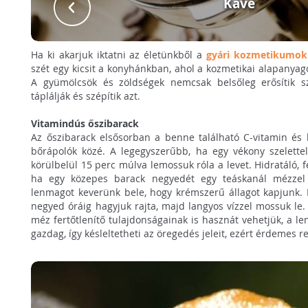
Kávé
Ha ki akarjuk iktatni az életünkből a
gyári kozmetikumok 
szét egy kicsit a konyhánkban, ahol a kozmetikai alapanyago
A gyümölcsök és zöldségek nemcsak belsőleg erősítik sz
táplálják és szépítik azt.
Vitamindús őszibarack
Az őszibarack elsősorban a benne található C-vitamin és b
bőrápolók közé. A legegyszerűbb, ha egy vékony szelettel
körülbelül 15 perc múlva lemossuk róla a levet. Hidratáló, 
ha egy közepes barack negyedét egy teáskanál mézzel ö
lenmagot keverünk bele, hogy krémszerű állagot kapjunk. 
negyed óráig hagyjuk rajta, majd langyos vízzel mossuk le. 
méz fertőtlenítő tulajdonságainak is hasznát vehetjük, a 
gazdag, így késleltetheti az öregedés jeleit, ezért érdemes 