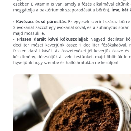
ezekben E vitamin is van, amely a főzés alkalmával eltűnik
meggátolja a baktériumok szaporodását a bőrön).
Íme, két 
•
Kávézacc és só párosítás
: Ez egyesek szerint száraz bőrr
3 evőkanál zaccot egy evőkanál sóval, és a zuhanyzás során 
majd mossuk le.
• Frissen darált kávé kókuszolajjal:
Negyed deciliter kó
deciliter mézet keverjünk össze 1 deciliter főzőkakaóval,
frissen darált kávét. Az összetevőket jól keverjük össze és
készítmény, dörzsöljük át vele testünket, majd öblítsük le 
figyeljünk hogy szembe és hallójáratokba ne kerüljön!