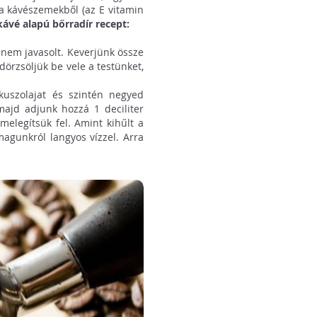
 a kávészemekből (az E vitamin
kávé alapú bőrradír recept:
e nem javasolt. Keverjünk össze
dörzsöljük be vele a testünket,
kuszolajat és szintén negyed
 majd adjunk hozzá 1 deciliter
 melegítsük fel. Amint kihűlt a
magunkról langyos vízzel. Arra