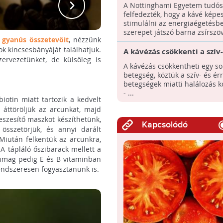
kulcsa?
A Nottinghami Egyetem tudós
felfedezték, hogy a kávé képe
stimulálni az energiaégetésb
szerepet játszó barna zsírszöve
gyanús összetevőit
, nézzünk
k kincsesbányáját találhatjuk.
A kávézás csökkenti a szív-
ervezetünket, de külsőleg is
érrendszeri, rák-, légzőszer
A kávézás csökkentheti egy so
és cukorbetegség miatti h
betegség, köztük a szív- és ér
kockázatát?
betegségek miatti halálozás k
- ...
iotin miatt tartozik a kedvelt
 áttöröljük az arcunkat, majd
feszesítő maszkot készíthetünk,
Kapcsolódó
sszetörjük, és annyi darált
Miután felkentük az arcunkra,
A tápláló őszibarack mellett a
lenmag pedig E és B vitaminban
rendszeresen fogyasztanunk is.