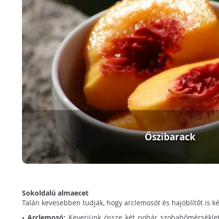
Őszibarack
Sokoldalú almaecet
Talán kevesebben tudják, hogy arclemosót és hajöblítőt is k
• Arclemosó:
Keverjünk össze két pohár szobahőmérsékle