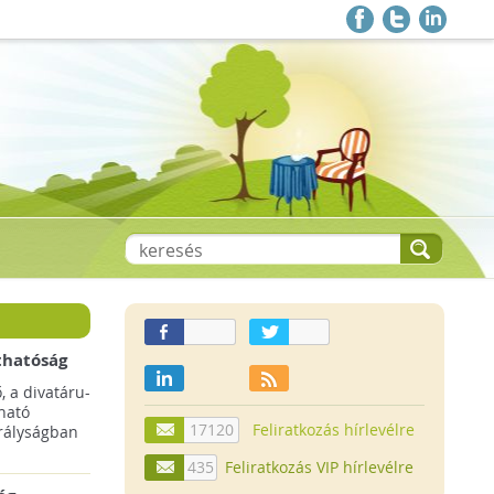
thatóság
pai
, a divatáru-
ltruha
ható
17120
Feliratkozás hírlevélre
rályságban
435
Feliratkozás VIP hírlevélre