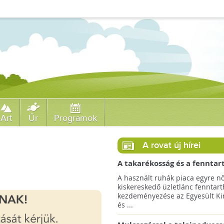
Art
Űr
Programok
A rovat új hírei
A takarékosság és a fenntar
ösztönzésére a Zara 14 euró
A használt ruhák piaca egyre nő
országra terjeszti ki haszná
kiskereskedő üzletlánc fenntart
szolgáltatását!
kezdeményezése az Egyesült Ki
és ...