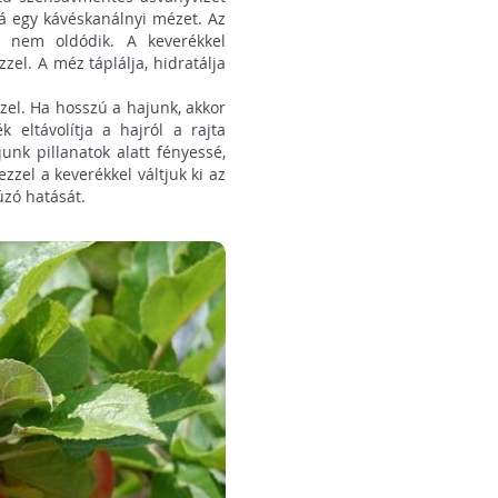
zá egy kávéskanálnyi mézet. Az
 nem oldódik. A keverékkel
zel. A méz táplálja, hidratálja
zel. Ha hosszú a hajunk, akkor
eltávolítja a hajról a rajta
junk pillanatok alatt fényessé,
zzel a keverékkel váltjuk ki az
zó hatását.