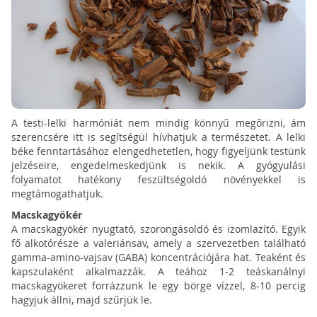
A testi-lelki harmóniát nem mindig könnyű megőrizni, ám
szerencsére itt is segítségül hívhatjuk a természetet. A lelki
béke fenntartásához elengedhetetlen, hogy figyeljünk testünk
jelzéseire, engedelmeskedjünk is nekik. A gyógyulási
folyamatot hatékony feszültségoldó növényekkel is
megtámogathatjuk.
Macskagyökér
A macskagyökér nyugtató, szorongásoldó és izomlazító. Egyik
fő alkotórésze a valeriánsav, amely a szervezetben található
gamma-amino-vajsav (GABA) koncentrációjára hat. Teaként és
kapszulaként alkalmazzák. A teához
1-2 teáskanálnyi
macskagyökeret forrázzunk le egy börge vízzel, 8-10 percig
hagyjuk állni, majd szűrjük le.