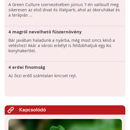
A Green Culture szervezésében június 7-én valósult meg
sikeresen az első divat és illatparti, ahol az ökoruhákat és
a terápiás ...
4 magról nevelhető fűszernövény
Bár javában haladunk a nyárba, még most sincs késő a
vetéshez! Akár a városi erkélyt is feldobhatjuk egy kis
konyhakerttel.
4 erdei finomság
Az őszi erdő számtalan kincset rejt.
Kapcsolódó