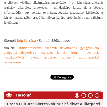
A cikkben közöltek alkalmazását megelőzően - pl. lehetséges allergiás
reakciók elkerülése érdekében - mindenképp javasoljuk a bővebb
informálódást, így például természetgyógyász tanácsának kikérését. A
leírtak használatából eredő bármilyen kárért, problémáért nem vállalunk
felelősséget.
Kiemelt
kép forrása
/ Szerző: 3268zauber
címkék:
antidepresszáns
citromfű
flavonoidok
gyógynövény
gyógytea
idegerősítő
idegesség
kamilla
kumarin
levendula
macskagyökér
növény
nyugtató
orbáncfű
szorongásoldó
természetes
Hasonló
Green Culture: Sikeres volt az első divat & illatparti