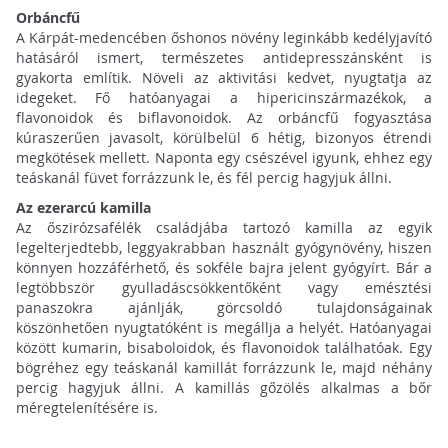
Orbáncfű
A Kárpát-medencében őshonos növény leginkább kedélyjavító
hatásáról ismert, természetes antidepresszánsként is
gyakorta említik. Növeli az aktivitási kedvet, nyugtatja az
idegeket. Fő hatóanyagai a hipericinszármazékok, a
flavonoidok és biflavonoidok. Az orbáncfű fogyasztása
kúraszerűen javasolt, körülbelül 6 hétig, bizonyos étrendi
megkötések mellett. Naponta egy csészével igyunk, ehhez egy
teáskanál füvet forrázzunk le, és fél percig hagyjuk állni.
Az ezerarcú kamilla
Az őszirózsafélék családjába tartozó kamilla az egyik
legelterjedtebb, leggyakrabban használt gyógynövény, hiszen
könnyen hozzáférhető, és sokféle bajra jelent gyógyírt. Bár a
legtöbbször gyulladáscsökkentőként vagy emésztési
panaszokra ajánlják, görcsoldó tulajdonságainak
köszönhetően nyugtatóként is megállja a helyét. Hatóanyagai
között kumarin, bisaboloidok, és flavonoidok találhatóak. Egy
bögréhez egy teáskanál kamillát forrázzunk le, majd néhány
percig hagyjuk állni. A kamillás gőzölés alkalmas a bőr
méregtelenítésére is.