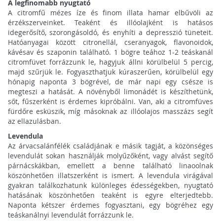
A legfinomabb nyugtató
A citromfű mézes íze és finom illata hamar elbűvöli az
érzékszerveinket. Teaként és illóolajként is hatásos
idegerősítő, szorongásoldó, és enyhíti a depresszió tüneteit.
Hatóanyagai között citronellál, cseranyagok, flavonoidok,
kávésav és szaponin
található. 1 bögre teához 1-2 teáskanál
citromfüvet forrázzunk le, hagyjuk állni körülbelül 5 percig,
majd szűrjük le. Fogyaszthatjuk kúraszerűen, körülbelül egy
hónapig naponta 3 bögrével, de már napi egy csésze is
megteszi a hatását. A növényből limonádét is készíthetünk,
sőt, fűszerként is érdemes kipróbálni. Van, aki a citromfüves
fürdőre esküszik, míg másoknak az illóolajos masszázs segít
az ellazulásban.
Levendula
Az árvacsalánfélék családjának e másik tagját, a közönséges
levendulát sokan használják molyűzőként, vagy alvást segítő
párnácskákban, emellett a benne található linaoolnak
köszönhetően illatszerként is ismert. A levendula virágával
gyakran találkozhatunk különleges édességekben, nyugtató
hatásának köszönhetően teaként is egyre elterjedtebb.
Naponta kétszer érdemes fogyasztani, egy bögréhez egy
teáskanálnyi levendulát forrázzunk le.